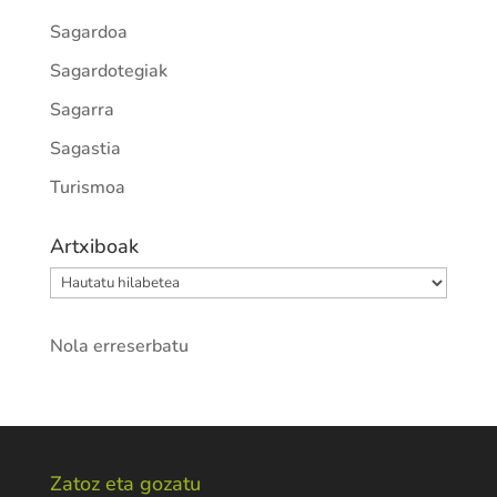
Sagardoa
Sagardotegiak
Sagarra
Sagastia
Turismoa
Artxiboak
Artxiboak
Nola erreserbatu
Zatoz eta gozatu