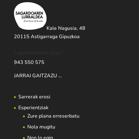
Kale Nagusia, 48
20115 Astigarraga Gipuzkoa
Laguntza behar duzu?
943 550 575
JARRAI GAITZAZU …
Sarrerak erosi
Esperientziak
Zure plana erreserbatu
Nola mugitu
Non lo egin