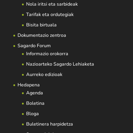
Nola iritsi eta sarbideak
Tarifak eta ordutegiak
Bisita birtuala
Dokumentazio zentroa
Sagardo Forum
Informazio orokorra
Nazioarteko Sagardo Lehiaketa
Aurreko edizioak
Hedapena
Agenda
Boletina
Bloga
Buletinera harpidetza