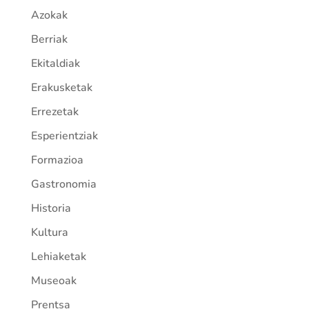
Azokak
Berriak
Ekitaldiak
Erakusketak
Errezetak
Esperientziak
Formazioa
Gastronomia
Historia
Kultura
Lehiaketak
Museoak
Prentsa