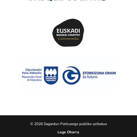
© 2026 Sagardun Partzuergo publiko-pribatua
Lege Oharra