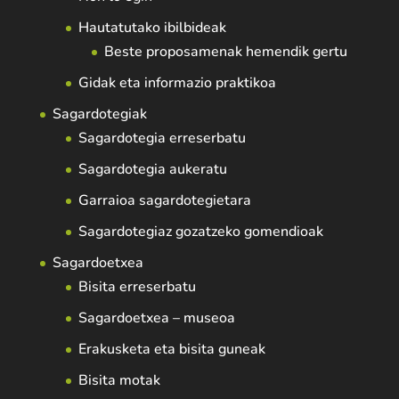
Hautatutako ibilbideak
Beste proposamenak hemendik gertu
Gidak eta informazio praktikoa
Sagardotegiak
Sagardotegia erreserbatu
Sagardotegia aukeratu
Garraioa sagardotegietara
Sagardotegiaz gozatzeko gomendioak
Sagardoetxea
Bisita erreserbatu
Sagardoetxea – museoa
Erakusketa eta bisita guneak
Bisita motak