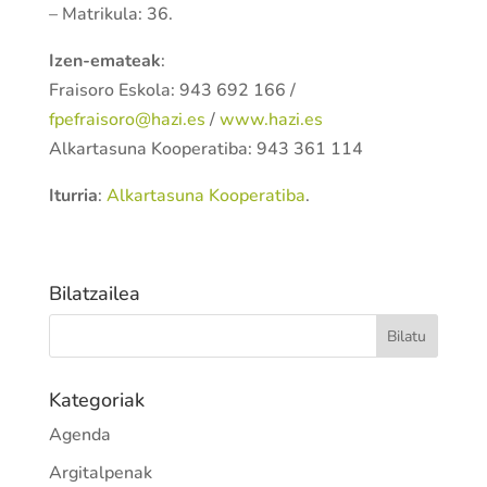
– Matrikula: 36.
Izen-emateak
:
Fraisoro Eskola: 943 692 166 /
fpefraisoro@hazi.es
/
www.hazi.es
Alkartasuna Kooperatiba: 943 361 114
Iturria
:
Alkartasuna Kooperatiba
.
Bilatzailea
Kategoriak
Agenda
Argitalpenak