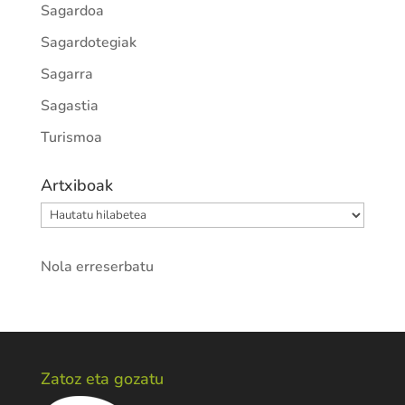
Sagardoa
Sagardotegiak
Sagarra
Sagastia
Turismoa
Artxiboak
Artxiboak
Nola erreserbatu
Zatoz eta gozatu