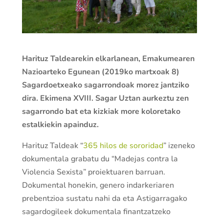
Harituz Taldearekin elkarlanean, Emakumearen
Nazioarteko Egunean (2019ko martxoak 8)
Sagardoetxeako sagarrondoak morez jantziko
dira. Ekimena XVIII. Sagar Uztan aurkeztu zen
sagarrondo bat eta kizkiak more koloretako
estalkiekin apainduz.
Harituz Taldeak “
365 hilos de sororidad
” izeneko
dokumentala grabatu du “Madejas contra la
Violencia Sexista” proiektuaren barruan.
Dokumental honekin, genero indarkeriaren
prebentzioa sustatu nahi da eta Astigarragako
sagardogileek dokumentala finantzatzeko