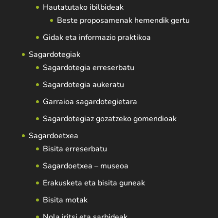
Hautatutako ibilbideak
Beste proposamenak hemendik gertu
Gidak eta informazio praktikoa
Sagardotegiak
Sagardotegia erreserbatu
Sagardotegia aukeratu
Garraioa sagardotegietara
Sagardotegiaz gozatzeko gomendioak
Sagardoetxea
Bisita erreserbatu
Sagardoetxea – museoa
Erakusketa eta bisita guneak
Bisita motak
Nola iritsi eta sarbideak