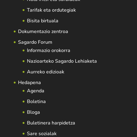
Tarifak eta ordutegiak
Bisita birtuala
Dokumentazio zentroa
Sagardo Forum
Informazio orokorra
Nazioarteko Sagardo Lehiaketa
Aurreko edizioak
Hedapena
Agenda
Boletina
Bloga
Buletinera harpidetza
Sare sozialak