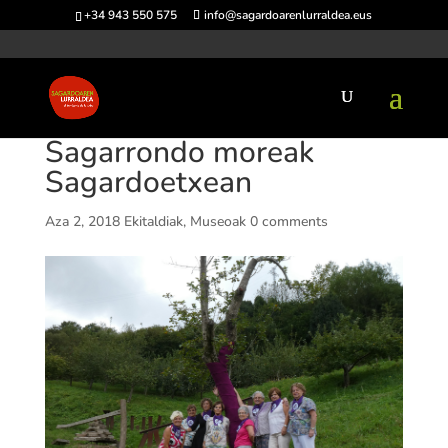
+34 943 550 575
info@sagardoarenlurraldea.eus
Sagarrondo moreak
Sagardoetxean
Aza 2, 2018
Ekitaldiak
,
Museoak
0 comments