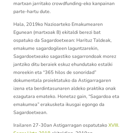
martxan jarritako crowdfunding-eko kanpainan
parte-hartu dute.
Hala, 2019ko Nazioarteko Emakumearen
Egunean (martxoak 8) ekitaldi berezi bat
ospatuko da Sagardoetxean: Harituz Taldeak,
emakume sagardogileen laguntzarekin,
Sagardoetxeako sagastiko sagarrondoak morez
jantziko ditu beraiek eskuz ehundutako estalki
moreekin eta “365 hilos de sonoridad”
dokumentala proiektatuko da Astigarragaren
izena eta berdintasunaren aldeko praktika onak
ezagutara emateko. Honetaz gain, “Sagardoa eta
emakumea” erakusketa ikusgai egongo da
Sagardoetxean.
Irailaren 27-30an Astigarragan ospatutako
XVIII.