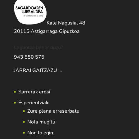
Kale Nagusia, 48
20115 Astigarraga Gipuzkoa
Laguntza behar duzu?
943 550 575
JARRAI GAITZAZU …
Sarrerak erosi
Esperientziak
Zure plana erreserbatu
Nola mugitu
Non lo egin