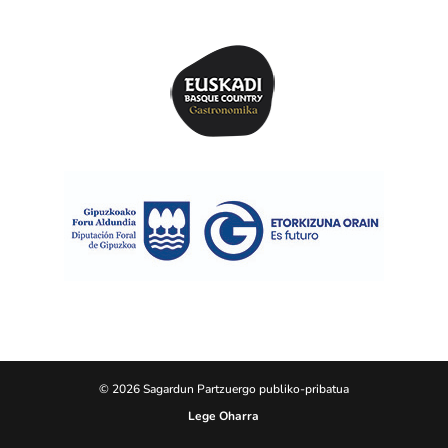
© 2026 Sagardun Partzuergo publiko-pribatua
Lege Oharra