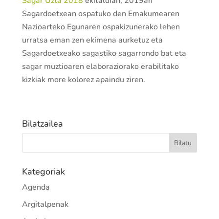
Sagar Uzta 2018
ekitaldian, 2019an
Sagardoetxean ospatuko den Emakumearen
Nazioarteko Egunaren ospakizunerako lehen
urratsa eman zen ekimena aurketuz eta
Sagardoetxeako sagastiko sagarrondo bat eta
sagar muztioaren elaboraziorako erabilitako
kizkiak more kolorez apaindu ziren.
Bilatzailea
Kategoriak
Agenda
Argitalpenak