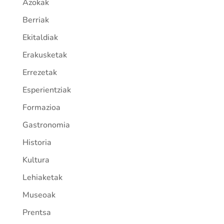
Azokak
Berriak
Ekitaldiak
Erakusketak
Errezetak
Esperientziak
Formazioa
Gastronomia
Historia
Kultura
Lehiaketak
Museoak
Prentsa