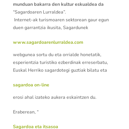
munduan bakarra den kultur eskualdea da
“Sagardoaren Lurraldea”.
Internet-ak turismoaren sektorean gaur egun
duen garrantzia ikusita, Sagardunek
www.sagardoarenlurraldea.com
webgunea sortu du eta orrialde honetatik,
esperientzia turistiko ezberdinak erreserbatu,
Euskal Herriko sagardotegi guztiak bilatu eta
sagardoa on-line
erosi ahal izateko aukera eskaintzen du.
Eraberean, “
Sagardoa eta itsasoa