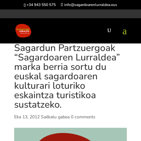
+34 943 550 575
info@sagardoarenlurraldea.eus
Sagardun Partzuergoak
“Sagardoaren Lurraldea”
marka berria sortu du
euskal sagardoaren
kulturari loturiko
eskaintza turistikoa
sustatzeko.
Eka 13, 2012
Sailkatu gabea
0 comments