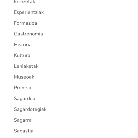
Errezetak
Esperientziak
Formazioa
Gastronomia
Historia
Kultura
Lehiaketak
Museoak
Prentsa
Sagardoa
Sagardotegiak
Sagarra
Sagastia