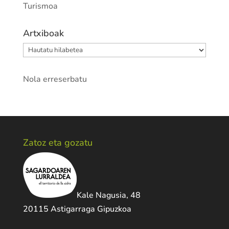
Turismoa
Artxiboak
Artxiboak
Nola erreserbatu
Zatoz eta gozatu
Kale Nagusia, 48
20115 Astigarraga Gipuzkoa