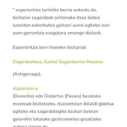
” esperientzia turistiko berria aukeztu da,
bisitariei sagardoak aintzinako itsas bidaia
luzeetan eskorbutoa gaitzari aurre egiteko izan
zuen garrantzia ezagutara emango diolarik.
Esperientzia berri honekin bisitariak
Sagardoetxea, Euskal Sagardoaren Museoa
(Astigarraga),
Aquarium-a
(Donostia) edo Ondartxo (Pasaia) bezalako
museoak bisitatzeko, itsasontzian ibilaldi gidatua
egiteko eta sagardotegiko bazkari batean
gaiarekin lotutako gastronomiaz gozatzeko
aukera izango du.