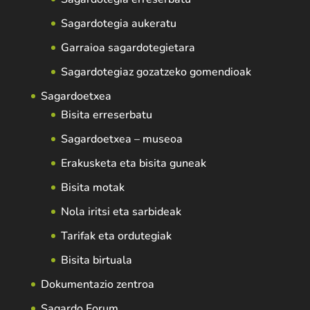
Sagardotegia aukeratu
Garraioa sagardotegietara
Sagardotegiaz gozatzeko gomendioak
Sagardoetxea
Bisita erreserbatu
Sagardoetxea – museoa
Erakusketa eta bisita guneak
Bisita motak
Nola iritsi eta sarbideak
Tarifak eta ordutegiak
Bisita birtuala
Dokumentazio zentroa
Sagardo Forum