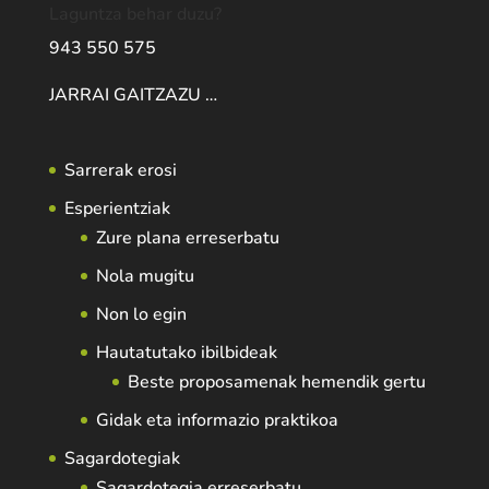
Laguntza behar duzu?
943 550 575
JARRAI GAITZAZU …
Sarrerak erosi
Esperientziak
Zure plana erreserbatu
Nola mugitu
Non lo egin
Hautatutako ibilbideak
Beste proposamenak hemendik gertu
Gidak eta informazio praktikoa
Sagardotegiak
Sagardotegia erreserbatu