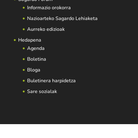
Informazio orokorra
Nazioarteko Sagardo Lehiaketa
Aurreko edizioak
Hedapena
Agenda
Boletina
Bloga
Buletinera harpidetza
Sare sozialak