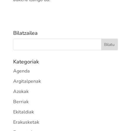
Bilatzailea
Kategoriak
Agenda
Argitalpenak
Azokak
Berriak
Ekitaldiak
Erakusketak