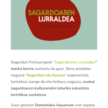
Sagardun Partzuergoak “
Sagardoaren Lurraldea
”
marka berria
aurkeztu du gaur. Bere produktu
nagusia “
Sagardoa eta itsasoa
” esperientzia
turistikoa izango da eta helburu nagusia,
euskal
sagardoaren kulturarekin loturiko eskaintza
turistikoa sustatzea
.
Gaur goizean
Donostiako Aquarium
-ean ospatu