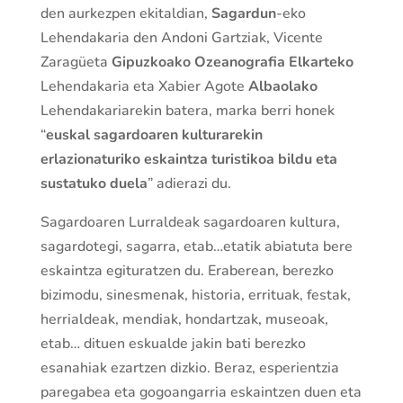
den aurkezpen ekitaldian,
Sagardun
-eko
Lehendakaria den Andoni Gartziak, Vicente
Zaragüeta
Gipuzkoako Ozeanografia Elkarteko
Lehendakaria eta Xabier Agote
Albaolako
Lehendakariarekin batera, marka berri honek
“
euskal sagardoaren kulturarekin
erlazionaturiko eskaintza turistikoa bildu eta
sustatuko duela
” adierazi du.
Sagardoaren Lurraldeak sagardoaren kultura,
sagardotegi, sagarra, etab…etatik abiatuta bere
eskaintza egituratzen du. Eraberean, berezko
bizimodu, sinesmenak, historia, errituak, festak,
herrialdeak, mendiak, hondartzak, museoak,
etab… dituen eskualde jakin bati berezko
esanahiak ezartzen dizkio. Beraz, esperientzia
paregabea eta gogoangarria eskaintzen duen eta