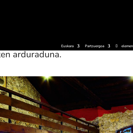
erosi
Esperientziak
Sagardotegiak
Sagardoetxea
Dokumen
Euskara
Partzuergoa
elemen
en arduraduna.