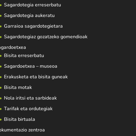
Sagardotegia erreserbatu
Sagardotegia aukeratu
Garraioa sagardotegietara
Sagardotegiaz gozatzeko gomendioak
agardoetxea
Bisita erreserbatu
Sagardoetxea – museoa
Erakusketa eta bisita guneak
Bisita motak
Nola iritsi eta sarbideak
Tarifak eta ordutegiak
Bisita birtuala
okumentazio zentroa