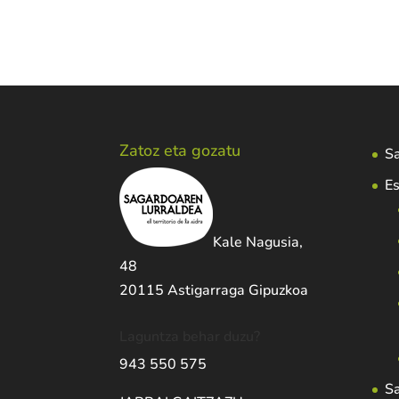
Zatoz eta gozatu
Sa
Es
Kale Nagusia,
48
20115 Astigarraga Gipuzkoa
Laguntza behar duzu?
943 550 575
S