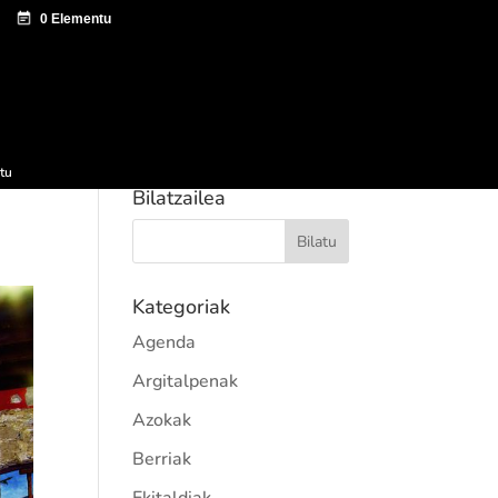
tazio zentroa
Sagardo Forum
Hedapena
tu
Bilatzailea
Kategoriak
Agenda
Argitalpenak
Azokak
Berriak