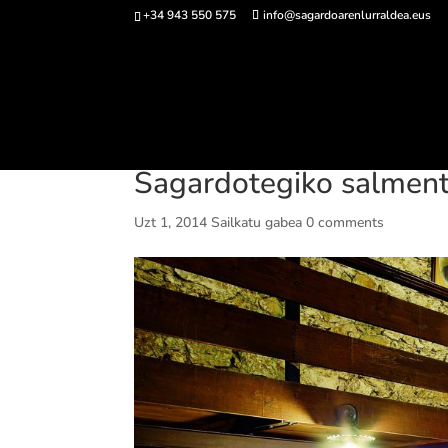
+34 943 550 575
info@sagardoarenlurraldea.eus
Sarrerak 
Sagardotegiko salment
Uzt 1, 2014
Sailkatu gabea
0 comments