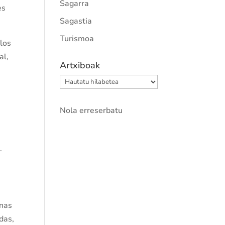
Sagarra
es
Sagastia
Turismoa
 los
al,
Artxiboak
Artxiboak
Nola erreserbatu
.
enas
das,