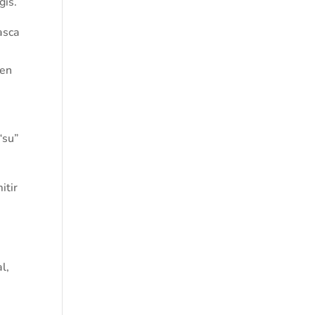
gis.
asca
 en
“su”
itir
l,