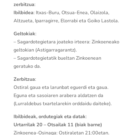
zerbitzua
:
Ibilbidea
: Itxas-Buru, Otsua-Enea, Olaizola,
Altzueta, Iparragirre, Elorrabi eta Goiko Lastola.
Geltokiak
:
– Sagardotegietara joateko irteera: Zinkoeneako
geltokian (Astigarragarantz).
– Sagardotegietatik bueltan Zinkoenean
geratuko da.
Zerbitzua
:
Ostiral gaua eta larunbat eguerdi eta gaua.
Eguna eta sasoiaren arabera aldatzen da
(Lurraldebus txartelarekin orddaidu daiteke).
Ibilbideak, ordutegiak eta datak
:
Urtarrilak 20 – Otsailak 11 (biak barne)
Zinkoenea-Osinaga: Ostiraletan 21:00etan.