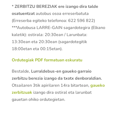
*
ZERBITZU BEREZIAK ere izango dira talde
osatuentzat
autobus osoa erreserbatuta
(Erreserba egiteko telefonoa: 622 596 822)
***Autobusa LARRE-GAIN sagardotegira (Elkano
kaletik): ostirala: 20:30ean / Larunbata:
13:30ean eta 20:30ean (sagardotegitik
18:00etan eta 00:15etan).
Ordutegiak PDF formatuan eskuratu
Bestalde,
Lurraldebus-en gaueko garraio
zerbitzu berezia izango
da txotx denboraldian.
Otsailaren 3tik apirilaren 14ra bitartean,
gaueko
zerbitzuak
izango dira ostiral eta larunbat
gauetan ohiko ordutegietan.