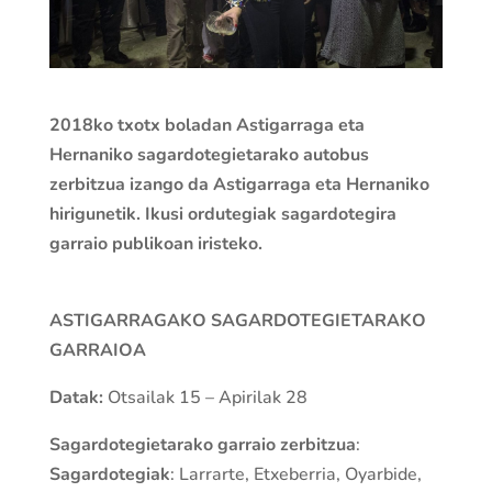
2018ko txotx boladan Astigarraga eta
Hernaniko sagardotegietarako autobus
zerbitzua izango da Astigarraga eta Hernaniko
hirigunetik. Ikusi ordutegiak sagardotegira
garraio publikoan iristeko.
ASTIGARRAGAKO SAGARDOTEGIETARAKO
GARRAIOA
Datak:
Otsailak 15 – Apirilak 28
Sagardotegietarako garraio zerbitzua
:
Sagardotegiak
: Larrarte, Etxeberria, Oyarbide,