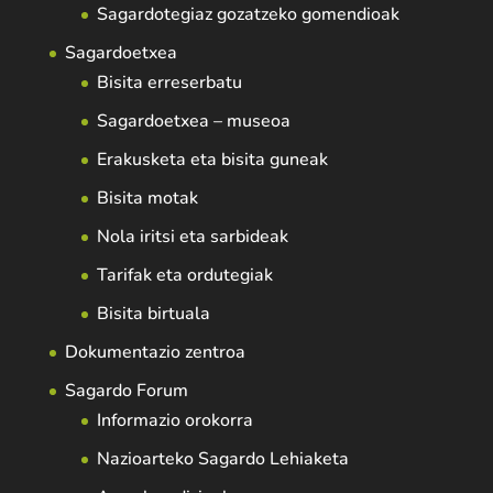
Sagardotegiaz gozatzeko gomendioak
Sagardoetxea
Bisita erreserbatu
Sagardoetxea – museoa
Erakusketa eta bisita guneak
Bisita motak
Nola iritsi eta sarbideak
Tarifak eta ordutegiak
Bisita birtuala
Dokumentazio zentroa
Sagardo Forum
Informazio orokorra
Nazioarteko Sagardo Lehiaketa