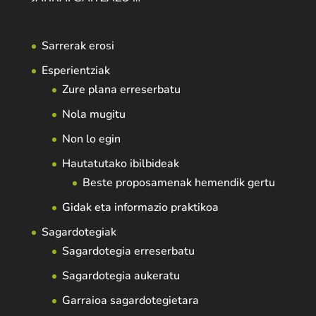
Sarrerak erosi
Esperientziak
Zure plana erreserbatu
Nola mugitu
Non lo egin
Hautatutako ibilbideak
Beste proposamenak hemendik gertu
Gidak eta informazio praktikoa
Sagardotegiak
Sagardotegia erreserbatu
Sagardotegia aukeratu
Garraioa sagardotegietara