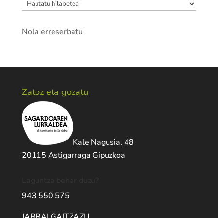
Artxiboak
Nola erreserbatu
Zatoz eta gozatu
Kale Nagusia, 48
20115 Astigarraga Gipuzkoa
Laguntza behar duzu?
943 550 575
JARRAI GAITZAZU …