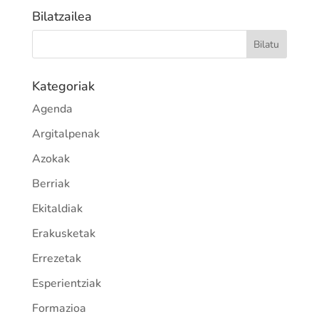
Bilatzailea
Kategoriak
Agenda
Argitalpenak
Azokak
Berriak
Ekitaldiak
Erakusketak
Errezetak
Esperientziak
Formazioa