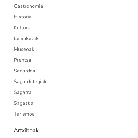
Gastronomia
Historia
Kultura
Lehiaketak
Museoak
Prentsa
Sagardoa
Sagardotegiak
Sagarra
Sagastia
Turismoa
Artxiboak