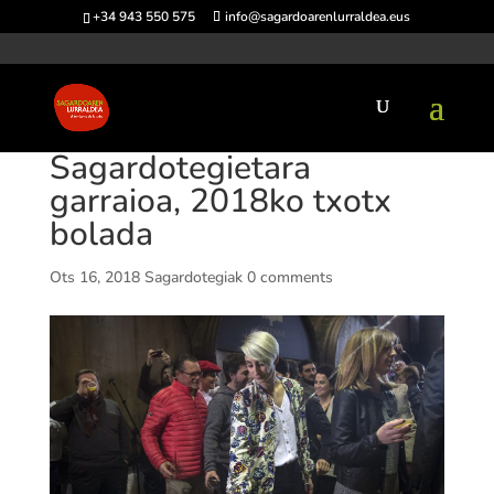
+34 943 550 575
info@sagardoarenlurraldea.eus
Sagardotegietara
garraioa, 2018ko txotx
bolada
Ots 16, 2018
Sagardotegiak
0 comments