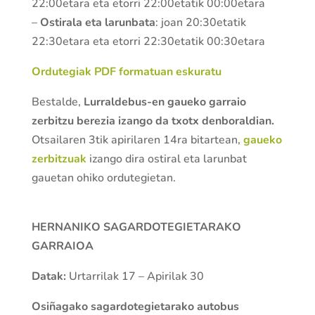
22:00etara eta etorri 22:00etatik 00:00etara
–
Ostirala eta larunbata
: joan 20:30etatik
22:30etara eta etorri 22:30etatik 00:30etara
Ordutegiak PDF formatuan eskuratu
Bestalde,
Lurraldebus-en gaueko garraio
zerbitzu berezia izango
da txotx denboraldian.
Otsailaren 3tik apirilaren 14ra bitartean,
gaueko
zerbitzuak
izango dira ostiral eta larunbat
gauetan ohiko ordutegietan.
HERNANIKO SAGARDOTEGIETARAKO
GARRAIOA
Datak:
Urtarrilak 17 – Apirilak 30
Osiñagako sagardotegietarako autobus