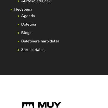
Aurreko edizioak
Hedapena
Agenda
Boletina
Bloga
Buletinera harpidetza
Sare sozialak