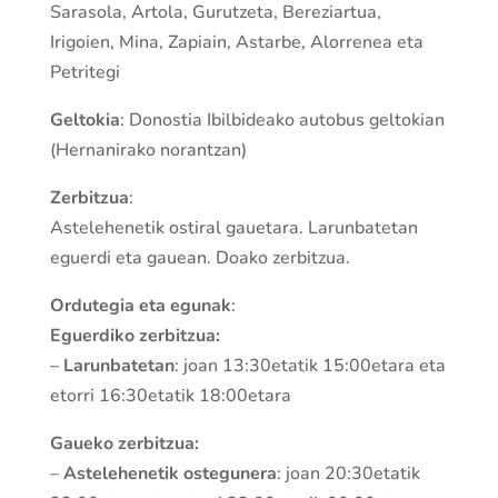
Sarasola, Artola, Gurutzeta, Bereziartua,
Irigoien, Mina, Zapiain, Astarbe, Alorrenea eta
Petritegi
Geltokia
: Donostia Ibilbideako autobus geltokian
(Hernanirako norantzan)
Zerbitzua
:
Astelehenetik ostiral gauetara. Larunbatetan
eguerdi eta gauean. Doako zerbitzua.
Ordutegia eta egunak
:
Eguerdiko zerbitzua:
–
Larunbatetan
: joan 13:30etatik 15:00etara eta
etorri 16:30etatik 18:00etara
Gaueko zerbitzua:
–
Astelehenetik ostegunera
: joan 20:30etatik