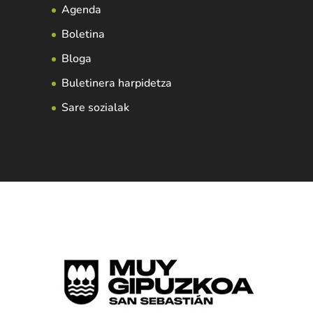
Agenda
Boletina
Bloga
Buletinera harpidetza
Sare sozialak