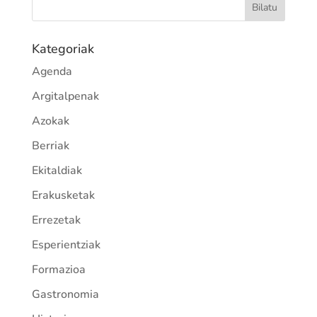
Kategoriak
Agenda
Argitalpenak
Azokak
Berriak
Ekitaldiak
Erakusketak
Errezetak
Esperientziak
Formazioa
Gastronomia