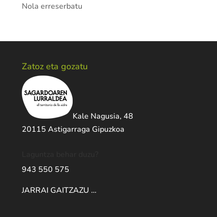
Nola erreserbatu
Zatoz eta gozatu
Kale Nagusia, 48
20115 Astigarraga Gipuzkoa
Laguntza behar duzu?
943 550 575
JARRAI GAITZAZU …