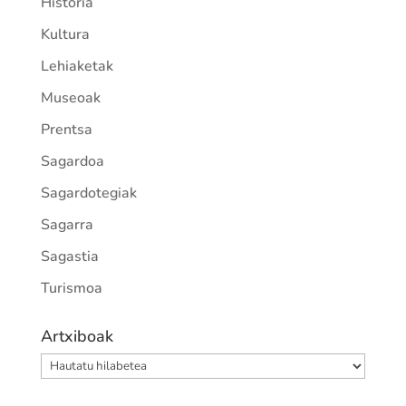
Historia
Kultura
Lehiaketak
Museoak
Prentsa
Sagardoa
Sagardotegiak
Sagarra
Sagastia
Turismoa
Artxiboak
Artxiboak