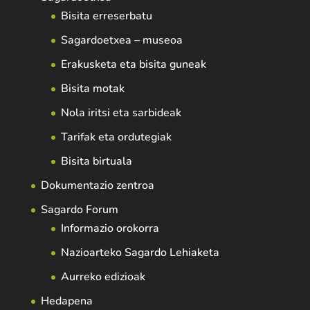
Bisita erreserbatu
Sagardoetxea – museoa
Erakusketa eta bisita guneak
Bisita motak
Nola iritsi eta sarbideak
Tarifak eta ordutegiak
Bisita birtuala
Dokumentazio zentroa
Sagardo Forum
Informazio orokorra
Nazioarteko Sagardo Lehiaketa
Aurreko edizioak
Hedapena