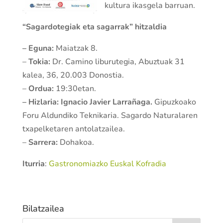
kultura ikasgela barruan.
“Sagardotegiak eta sagarrak” hitzaldia
– Eguna:
Maiatzak 8.
–
Tokia:
Dr. Camino liburutegia, Abuztuak 31
kalea, 36, 20.003 Donostia.
–
Ordua:
19:30etan.
– Hizlaria: Ignacio Javier Larrañaga.
Gipuzkoako
Foru Aldundiko Teknikaria. Sagardo Naturalaren
txapelketaren antolatzailea.
–
Sarrera:
Dohakoa.
Iturria
:
Gastronomiazko Euskal Kofradia
Bilatzailea