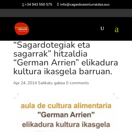
+34 943 550 575
info@sagardoarenlurraldea.eus
“Sagardotegiak eta
sagarrak” hitzaldia
“German Arrien” elikadura
kultura ikasgela barruan.
Api 24, 2014
Sailkatu gabea
0 comments