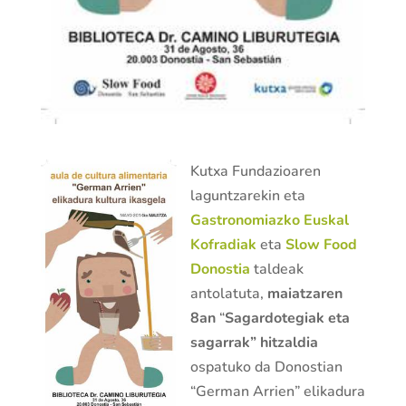
Kutxa Fundazioaren
laguntzarekin eta
Gastronomiazko Euskal
Kofradiak
eta
Slow Food
Donostia
taldeak
antolatuta,
maiatzaren
8an
“
Sagardotegiak eta
sagarrak” hitzaldia
ospatuko da Donostian
“German Arrien” elikadura