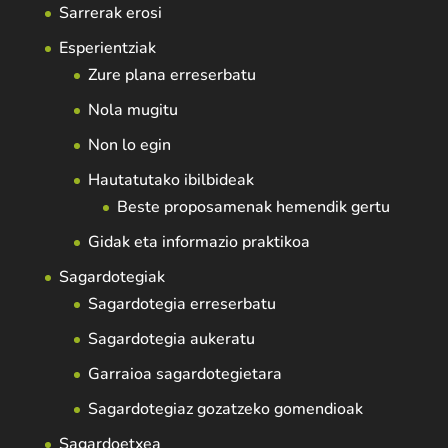
Sarrerak erosi
Esperientziak
Zure plana erreserbatu
Nola mugitu
Non lo egin
Hautatutako ibilbideak
Beste proposamenak hemendik gertu
Gidak eta informazio praktikoa
Sagardotegiak
Sagardotegia erreserbatu
Sagardotegia aukeratu
Garraioa sagardotegietara
Sagardotegiaz gozatzeko gomendioak
Sagardoetxea