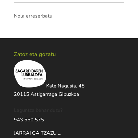
Nola erreserbatu
Zatoz eta gozatu
Kale Nagusia, 48
20115 Astigarraga Gipuzkoa
Laguntza behar duzu?
943 550 575
JARRAI GAITZAZU …