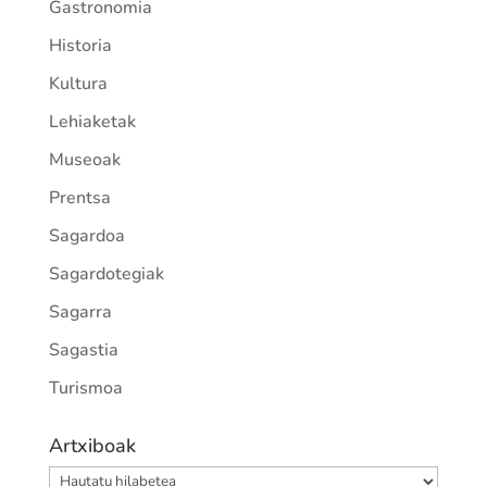
Gastronomia
Historia
Kultura
Lehiaketak
Museoak
Prentsa
Sagardoa
Sagardotegiak
Sagarra
Sagastia
Turismoa
Artxiboak
Artxiboak