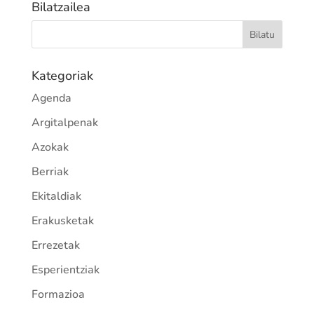
Bilatzailea
Kategoriak
Agenda
Argitalpenak
Azokak
Berriak
Ekitaldiak
Erakusketak
Errezetak
Esperientziak
Formazioa