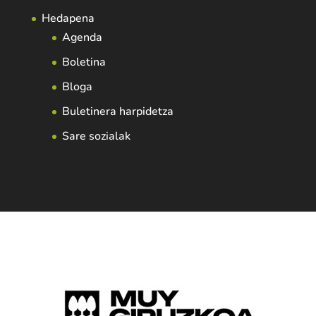
Hedapena
Agenda
Boletina
Bloga
Buletinera harpidetza
Sare sozialak