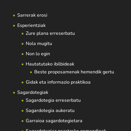
Sarrerak erosi
Esperientziak
Zure plana erreserbatu
Nola mugitu
Non lo egin
Hautatutako ibilbideak
Beste proposamenak hemendik gertu
Gidak eta informazio praktikoa
Sagardotegiak
Sagardotegia erreserbatu
Sagardotegia aukeratu
Garraioa sagardotegietara