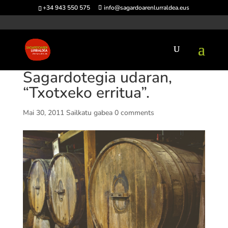
+34 943 550 575
info@sagardoarenlurraldea.eus
Sagardotegia udaran,
“Txotxeko erritua”.
Mai 30, 2011
Sailkatu gabea
0 comments