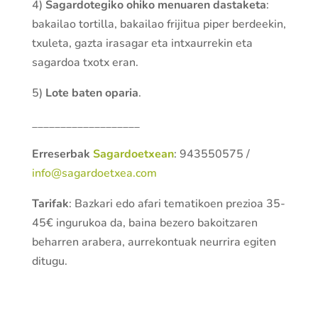
4)
Sagardotegiko ohiko menuaren dastaketa
:
bakailao tortilla, bakailao frijitua piper berdeekin,
txuleta, gazta irasagar eta intxaurrekin eta
sagardoa txotx eran.
5)
Lote baten oparia
.
___________________
Erreserbak
Sagardoetxean
: 943550575 /
info@sagardoetxea.com
Tarifak
: Bazkari edo afari tematikoen prezioa 35-
45€ ingurukoa da, baina bezero bakoitzaren
beharren arabera, aurrekontuak neurrira egiten
ditugu.