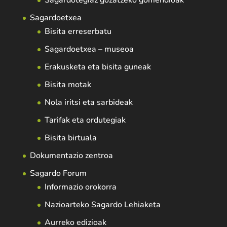
Sagardotegiaz gozatzeko gomendioak
Sagardoetxea
Bisita erreserbatu
Sagardoetxea – museoa
Erakusketa eta bisita guneak
Bisita motak
Nola iritsi eta sarbideak
Tarifak eta ordutegiak
Bisita birtuala
Dokumentazio zentroa
Sagardo Forum
Informazio orokorra
Nazioarteko Sagardo Lehiaketa
Aurreko edizioak