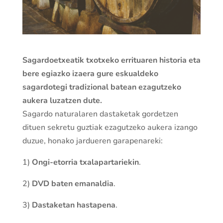
Sagardoetxeatik txotxeko errituaren historia eta
bere egiazko izaera gure eskualdeko
sagardotegi tradizional batean ezagutzeko
aukera luzatzen dute.
Sagardo naturalaren dastaketak gordetzen
dituen sekretu guztiak ezagutzeko aukera izango
duzue, honako jardueren garapenareki:
1)
Ongi-etorria txalapartariekin
.
2)
DVD baten emanaldia
.
3)
Dastaketan hastapena
.