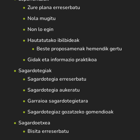
Zure plana erreserbatu
Nola mugitu
Non lo egin
Hautatutako ibilbideak
Beste proposamenak hemendik gertu
Gidak eta informazio praktikoa
Sagardotegiak
Sagardotegia erreserbatu
Sagardotegia aukeratu
Garraioa sagardotegietara
Sagardotegiaz gozatzeko gomendioak
Sagardoetxea
Bisita erreserbatu