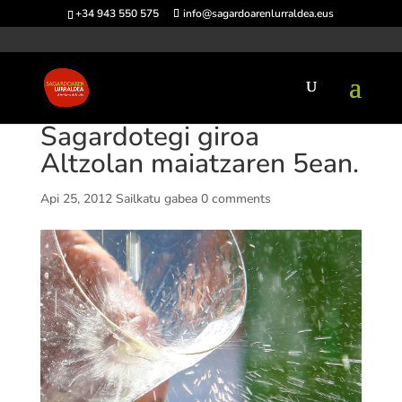
+34 943 550 575
info@sagardoarenlurraldea.eus
Sagardotegi giroa
Altzolan maiatzaren 5ean.
Api 25, 2012
Sailkatu gabea
0 comments