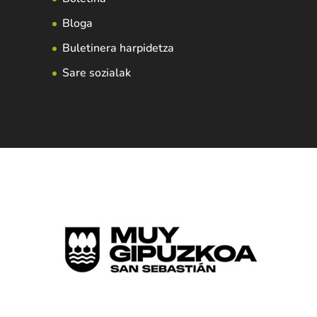
Bloga
Buletinera harpidetza
Sare sozialak