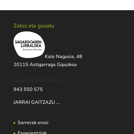
Zatoz eta gozatu
Kale Nagusia, 48
20115 Astigarraga Gipuzkoa
Laguntza behar duzu?
943 550 575
JARRAI GAITZAZU …
Sarrerak erosi
Esperientziak