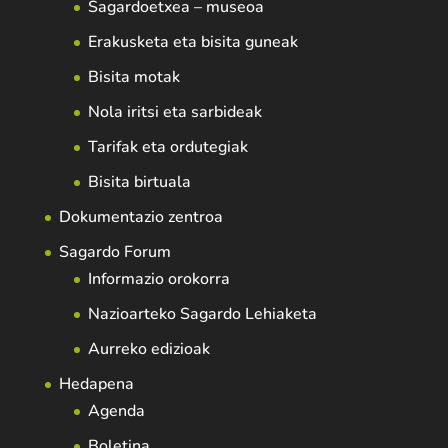
Sagardoetxea – museoa
Erakusketa eta bisita guneak
Bisita motak
Nola iritsi eta sarbideak
Tarifak eta ordutegiak
Bisita birtuala
Dokumentazio zentroa
Sagardo Forum
Informazio orokorra
Nazioarteko Sagardo Lehiaketa
Aurreko edizioak
Hedapena
Agenda
Boletina