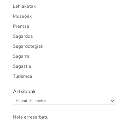
Lehiaketak
Museoak
Prentsa
Sagardoa
Sagardotegiak
Sagarra
Sagastia
Turismoa
Artxiboak
Artxiboak
Nola erreserbatu