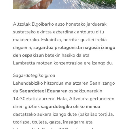
Altzolak Elgoibarko auzo honetako jarduerak
sustatzeko ekintza ezberdinak antolatu ditu
maiatzerako. Eskaintza, herritar guztiei irekia
dagoena,
sagardoa protagonista nagusia izango
den ospakizun
batekin hasiko da eta
Lambretta motoen konzentrazioa ere izango du.
Sagardotegiko giroa
Lehendabiziko hitzordua maiatzaren 5ean izango
da
Sagardotegi Egunaren
ospakizunarekin
14:30etatik aurrera. Hala, Altzolara gerturatzen
diren guztiek
sagardotegiko ohiko menua
dastatzeko aukera izango dute (bakailao tortilla,
txorizoa, txuleta, gazta, irasagarra eta