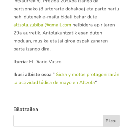
intxaurrekin). Prezioa 20€koa izango da
pertsonako (8 urterarte dohakoa) eta parte hartu
nahi dutenek e-maila bidali behar dute
altzola.zubibai@gmail.com
helbidera apirilaren
29a aurretik. Antolakuntzatik esan duten
moduan, musika eta jai giroa ospakizunaren
parte izango dira.
Iturria
: El Diario Vasco
Ikusi albiste osoa
”
Sidra y motos protagonizarán
la actividad lúdica de mayo en Altzola
“
Bilatzailea