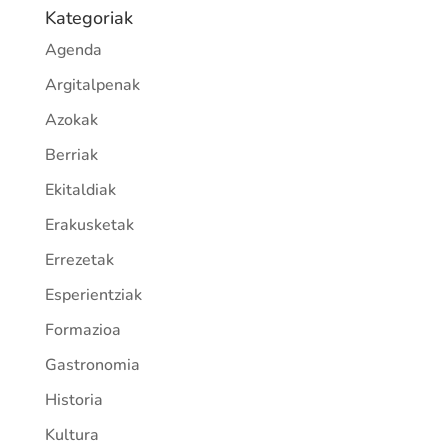
Kategoriak
Agenda
Argitalpenak
Azokak
Berriak
Ekitaldiak
Erakusketak
Errezetak
Esperientziak
Formazioa
Gastronomia
Historia
Kultura