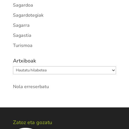
Sagardoa
Sagardotegiak
Sagarra
Sagastia
Turismoa
Artxiboak
Artxiboak
Nola erreserbatu
Zatoz eta gozatu