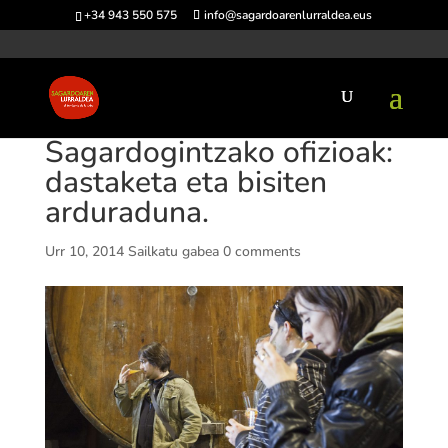
+34 943 550 575
info@sagardoarenlurraldea.eus
Sagardogintzako ofizioak:
dastaketa eta bisiten
arduraduna.
Urr 10, 2014
Sailkatu gabea
0 comments