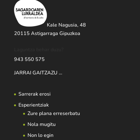
Kale Nagusia, 48
20115 Astigarraga Gipuzkoa
Laguntza behar duzu?
943 550 575
JARRAI GAITZAZU …
Sarrerak erosi
Esperientziak
Zure plana erreserbatu
Nola mugitu
Non lo egin