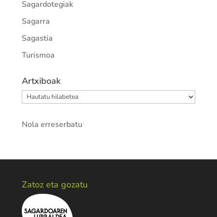
Sagardotegiak
Sagarra
Sagastia
Turismoa
Artxiboak
Artxiboak
Nola erreserbatu
Zatoz eta gozatu