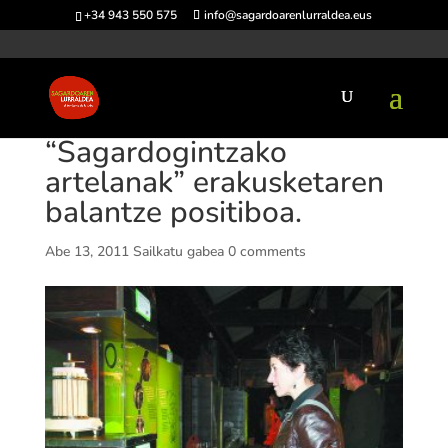
+34 943 550 575
info@sagardoarenlurraldea.eus
“Sagardogintzako
artelanak” erakusketaren
balantze positiboa.
Abe 13, 2011
Sailkatu gabea
0 comments