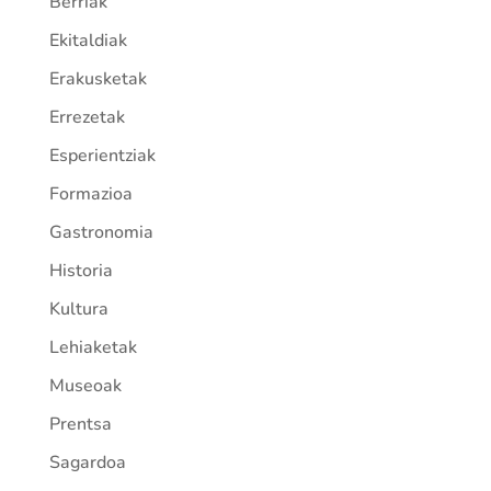
Berriak
Ekitaldiak
Erakusketak
Errezetak
Esperientziak
Formazioa
Gastronomia
Historia
Kultura
Lehiaketak
Museoak
Prentsa
Sagardoa