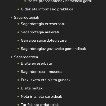
Beste proposamenak hemendik gertu
Gidak eta informazio praktikoa
Sagardotegiak
Sagardotegia erreserbatu
Sagardotegia aukeratu
Garraioa sagardotegietara
Sagardotegiaz gozatzeko gomendioak
Sagardoetxea
Bisita erreserbatu
Sagardoetxea – museoa
Erakusketa eta bisita guneak
Bisita motak
Nola iritsi eta sarbideak
Tarifak eta ordutegiak