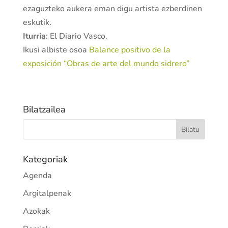
ezaguzteko aukera eman digu artista ezberdinen
eskutik.
Iturria
: El Diario Vasco.
Ikusi albiste osoa
Balance positivo de la
exposición “Obras de arte del mundo sidrero”
Bilatzailea
Kategoriak
Agenda
Argitalpenak
Azokak