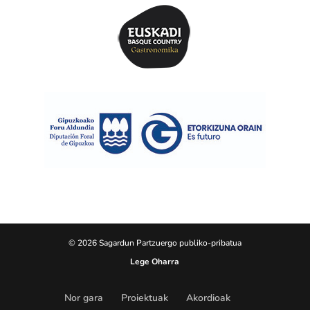
© 2026 Sagardun Partzuergo publiko-pribatua
Lege Oharra
Nor gara
Proiektuak
Akordioak