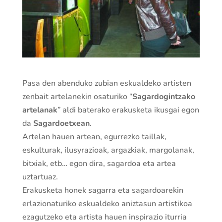
Pasa den abenduko zubian eskualdeko artisten
zenbait artelanekin osaturiko “
Sagardogintzako
artelanak
” aldi baterako erakusketa ikusgai egon
da
Sagardoetxean
.
Artelan hauen artean, egurrezko taillak,
eskulturak, ilusyrazioak, argazkiak, margolanak,
bitxiak, etb… egon dira, sagardoa eta artea
uztartuaz.
Erakusketa honek sagarra eta sagardoarekin
erlazionaturiko eskualdeko aniztasun artistikoa
ezagutzeko eta artista hauen inspirazio iturria