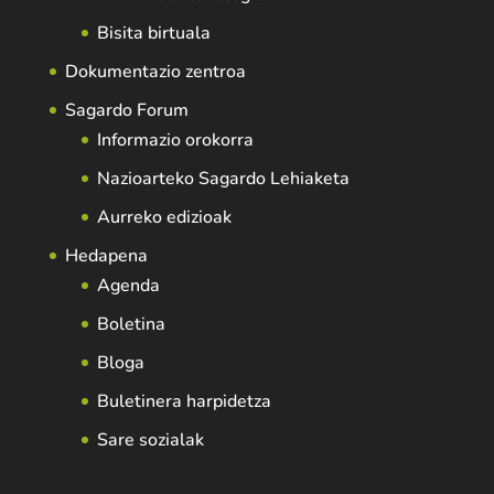
Bisita birtuala
Dokumentazio zentroa
Sagardo Forum
Informazio orokorra
Nazioarteko Sagardo Lehiaketa
Aurreko edizioak
Hedapena
Agenda
Boletina
Bloga
Buletinera harpidetza
Sare sozialak