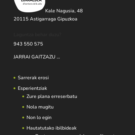
Kale Nagusia, 48
20115 Astigarraga Gipuzkoa
Laguntza behar duzu?
943 550 575
JARRAI GAITZAZU …
Sarrerak erosi
Esperientziak
Zure plana erreserbatu
Nola mugitu
Non lo egin
Hautatutako ibilbideak