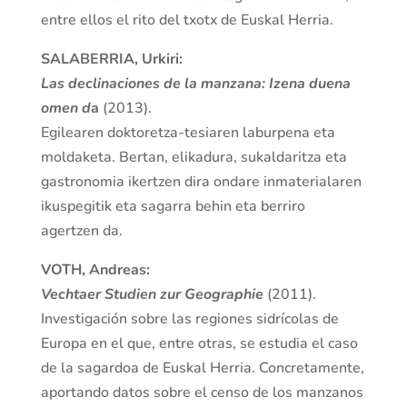
entre ellos el rito del txotx de Euskal Herria.
SALABERRIA, Urkiri:
Las declinaciones de la manzana: Izena duena
omen d
a
(2013).
Egilearen doktoretza-tesiaren laburpena eta
moldaketa. Bertan, elikadura, sukaldaritza eta
gastronomia ikertzen dira ondare inmaterialaren
ikuspegitik eta sagarra behin eta berriro
agertzen da.
VOTH, Andreas:
Vechtaer Studien zur Geographie
(2011).
Investigación sobre las regiones sidrícolas de
Europa en el que, entre otras, se estudia el caso
de la sagardoa de Euskal Herria. Concretamente,
aportando datos sobre el censo de los manzanos