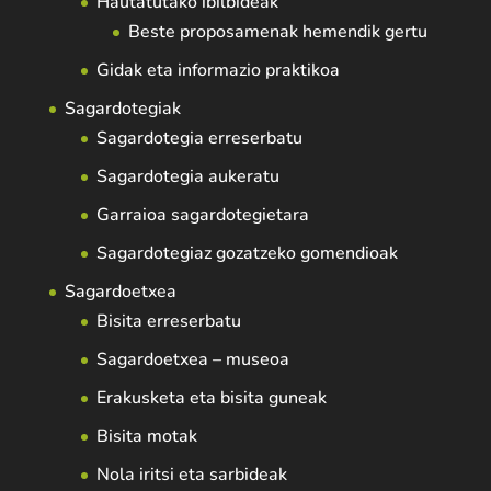
Hautatutako ibilbideak
Beste proposamenak hemendik gertu
Gidak eta informazio praktikoa
Sagardotegiak
Sagardotegia erreserbatu
Sagardotegia aukeratu
Garraioa sagardotegietara
Sagardotegiaz gozatzeko gomendioak
Sagardoetxea
Bisita erreserbatu
Sagardoetxea – museoa
Erakusketa eta bisita guneak
Bisita motak
Nola iritsi eta sarbideak