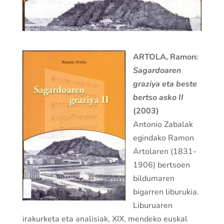
ARTOLA, Ramon:
Sagardoaren
graziya eta beste
bertso asko II
(2003)
Antonio Zabalak
egindako Ramon
Artolaren (1831-
1906) bertsoen
bildumaren
bigarren liburukia.
Liburuaren
irakurketa eta analisiak, XIX. mendeko euskal