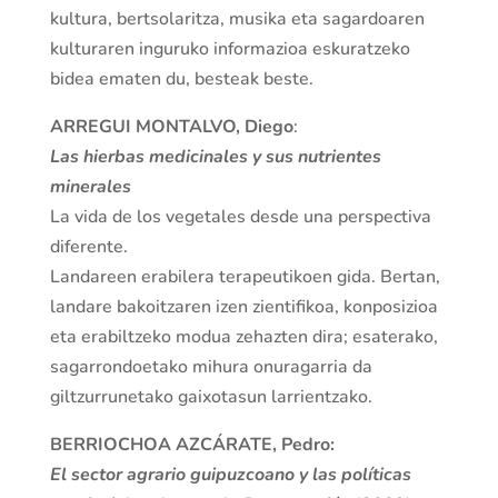
kultura, bertsolaritza, musika eta sagardoaren
kulturaren inguruko informazioa eskuratzeko
bidea ematen du, besteak beste.
ARREGUI MONTALVO, Diego
:
Las hierbas medicinales y sus nutrientes
minerales
La vida de los vegetales desde una perspectiva
diferente.
Landareen erabilera terapeutikoen gida. Bertan,
landare bakoitzaren izen zientifikoa, konposizioa
eta erabiltzeko modua zehazten dira; esaterako,
sagarrondoetako mihura onuragarria da
giltzurrunetako gaixotasun larrientzako.
BERRIOCHOA AZCÁRATE, Pedro:
El sector agrario guipuzcoano y las políticas