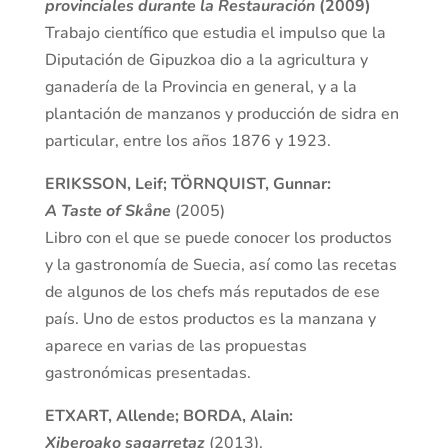
provinciales durante la Restauración
(2009)
Trabajo científico que estudia el impulso que la
Diputación de Gipuzkoa dio a la agricultura y
ganadería de la Provincia en general, y a la
plantación de manzanos y producción de sidra en
particular, entre los años 1876 y 1923.
ERIKSSON, Leif; TÖRNQUIST, Gunnar:
A Taste of Skåne
(2005)
Libro con el que se puede conocer los productos
y la gastronomía de Suecia, así como las recetas
de algunos de los chefs más reputados de ese
país. Uno de estos productos es la manzana y
aparece en varias de las propuestas
gastronómicas presentadas.
ETXART, Allende; BORDA, Alain:
Xiberoako sagarretaz
(2013).