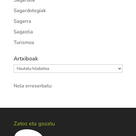
Sagardoa
Sagardotegiak
Sagarra
Sagastia
Turismoa
Artxiboak
Artxiboak
Nola erreserbatu
Zatoz eta gozatu