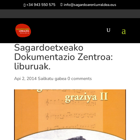
+34 943 550 575
info@sagardoarenlurraldea.eus
Sagardoetxeako
Dokumentazio Zentroa:
liburuak.
Api 2, 2014
Sailkatu gabea
0 comments