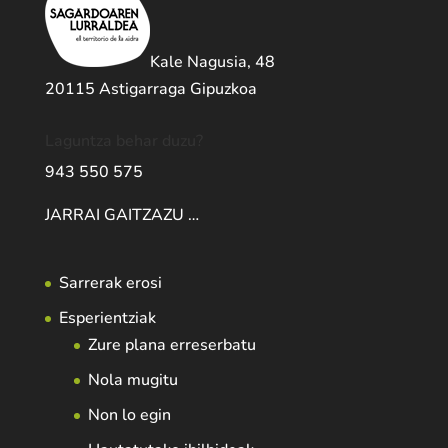
Kale Nagusia, 48
20115 Astigarraga Gipuzkoa
Laguntza behar duzu?
943 550 575
JARRAI GAITZAZU …
Sarrerak erosi
Esperientziak
Zure plana erreserbatu
Nola mugitu
Non lo egin