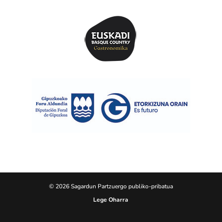
© 2026 Sagardun Partzuergo publiko-pribatua
Lege Oharra