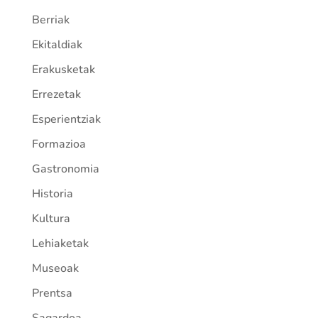
Berriak
Ekitaldiak
Erakusketak
Errezetak
Esperientziak
Formazioa
Gastronomia
Historia
Kultura
Lehiaketak
Museoak
Prentsa