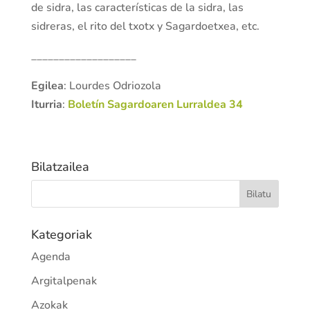
de sidra, las características de la sidra, las
sidreras, el rito del txotx y Sagardoetxea, etc.
___________________
Egilea
: Lourdes Odriozola
Iturria
:
Boletín Sagardoaren Lurraldea 34
Bilatzailea
Kategoriak
Agenda
Argitalpenak
Azokak