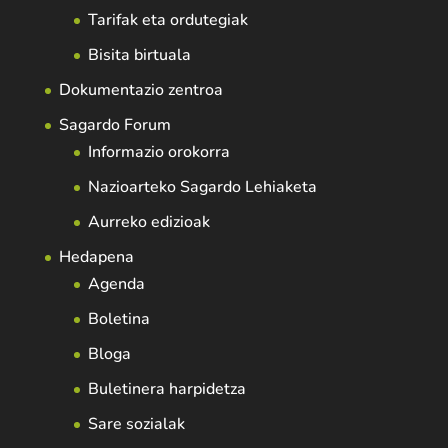
Tarifak eta ordutegiak
Bisita birtuala
Dokumentazio zentroa
Sagardo Forum
Informazio orokorra
Nazioarteko Sagardo Lehiaketa
Aurreko edizioak
Hedapena
Agenda
Boletina
Bloga
Buletinera harpidetza
Sare sozialak