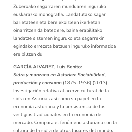
Zuberoako sagarraren munduaren inguruko
euskarazko monografia. Landatutako sagar
barietateen eta bere ekoizleen ikerketan
oinarritzen da batez ere, baina erabilitako
landatze sistemen inguruko eta sagarrekin
egindako errezeta batzuen inguruko informazioa
ere biltzen du.
GARCÍA ÁLVAREZ, Luis Benito:
Sidra y manzana en Asturias: Sociabilidad,
producción y consumo
(1875-1936) (2013).
Investigación relativa al acervo cultural de la
sidra en Asturias así como su papel en la
economía asturiana y la persistencia de los
vestigios tradicionales en la economía de
mercado. Compara el fenómeno asturiano con la
cultura de la sidra de otros lugares del mundo,