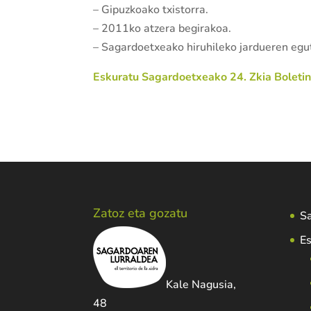
– Gipuzkoako txistorra.
– 2011ko atzera begirakoa.
– Sagardoetxeako hiruhileko jardueren egu
Eskuratu Sagardoetxeako 24. Zkia Boletin
Zatoz eta gozatu
Sa
Es
Kale Nagusia,
48