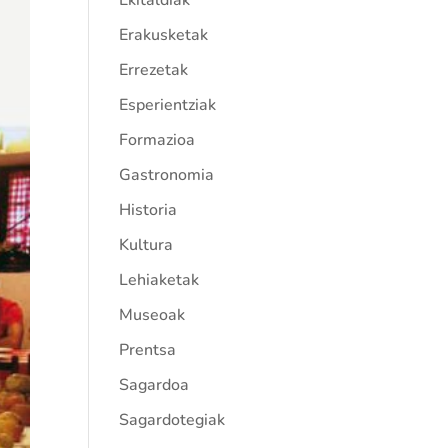
Ekitaldiak
Erakusketak
Errezetak
Esperientziak
Formazioa
Gastronomia
Historia
Kultura
Lehiaketak
Museoak
Prentsa
Sagardoa
Sagardotegiak