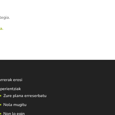
tegia.
a.
rrerak erosi
perientziak
Zure plana erreserbatu
Nola mugitu
Non lo egin