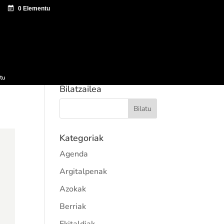
tazio zentroa
Sagardo Forum
Hedapena
tu
Bilatzailea
Kategoriak
Agenda
Argitalpenak
Azokak
Berriak