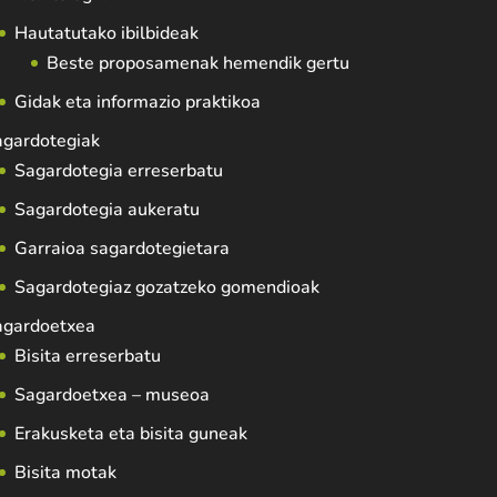
Hautatutako ibilbideak
Beste proposamenak hemendik gertu
Gidak eta informazio praktikoa
agardotegiak
Sagardotegia erreserbatu
Sagardotegia aukeratu
Garraioa sagardotegietara
Sagardotegiaz gozatzeko gomendioak
agardoetxea
Bisita erreserbatu
Sagardoetxea – museoa
Erakusketa eta bisita guneak
Bisita motak