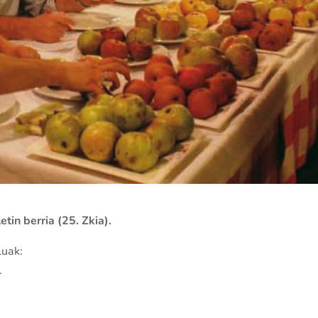
in berria (25. Zkia).
luak:
.