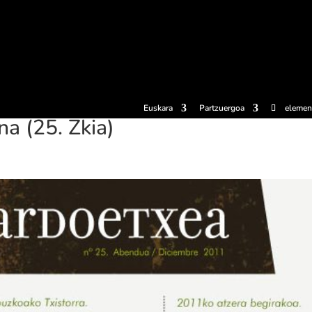
erosi
Esperientziak
Sagardotegiak
Sagardoetxea
Dokumen
Euskara
Partzuergoa
elemen
a (25. Zkia)