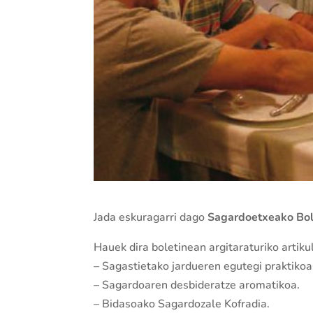
Jada eskuragarri dago
Sagardoetxeako Bolet
Hauek dira boletinean argitaraturiko artiku
– Sagastietako jardueren egutegi praktikoa
– Sagardoaren desbideratze aromatikoa.
– Bidasoako Sagardozale Kofradia.