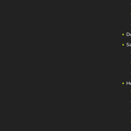
D
S
H