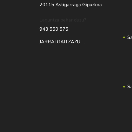
20115 Astigarraga Gipuzkoa
Laguntza behar duzu?
943 550 575
S
JARRAI GAITZAZU …
S