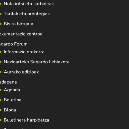
Nola iritsi eta sarbideak
Tarifak eta ordutegiak
Bisita birtuala
okumentazio zentroa
agardo Forum
Informazio orokorra
Nazioarteko Sagardo Lehiaketa
Aurreko edizioak
edapena
Agenda
Boletina
Bloga
Buletinera harpidetza