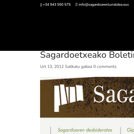
+34 943 550 575
info@sagardoarenlurraldea.eus
Sarrerak 
Sagardoetxeako Boletin
Urt 13, 2012
Sailkatu gabea
0 comments