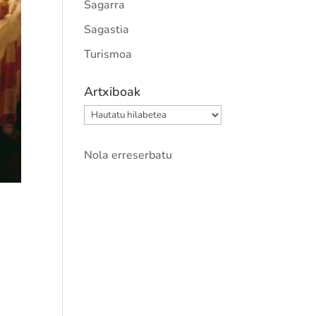
Sagarra
Sagastia
Turismoa
Artxiboak
Artxiboak
Nola erreserbatu