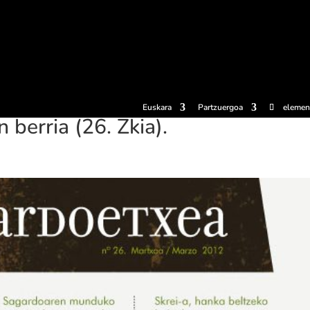
erosi
Esperientziak
Sagardotegiak
Sagardoetxea
Dokumen
Euskara
Partzuergoa
elemen
berria (26. Zkia).