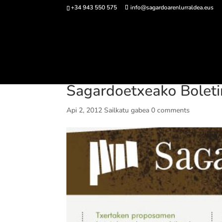
+34 943 550 575
info@sagardoarenlurraldea.eus
Sarrerak 
Sagardoetxeako Boletin 
Api 2, 2012
Sailkatu gabea
0 comments