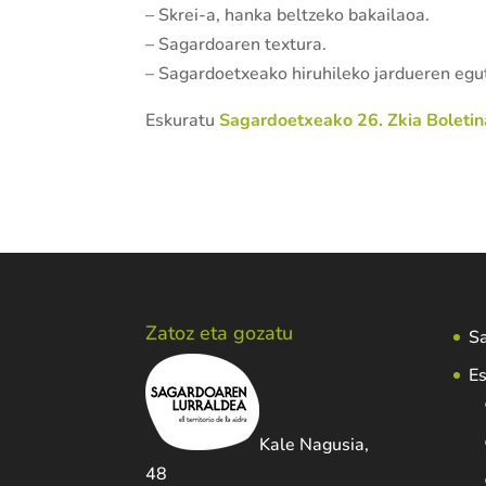
– Skrei-a, hanka beltzeko bakailaoa.
– Sagardoaren textura.
– Sagardoetxeako hiruhileko jardueren egu
Eskuratu
Sagardoetxeako 26. Zkia Boletin
Zatoz eta gozatu
Sa
Es
Kale Nagusia,
48