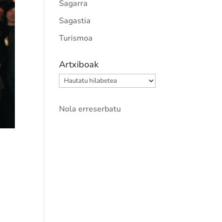
Sagarra
Sagastia
Turismoa
Artxiboak
Artxiboak
Nola erreserbatu