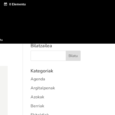
tazio zentroa
Sagardo Forum
Hedapena
tu
Bilatzailea
Kategoriak
Agenda
Argitalpenak
Azokak
Berriak