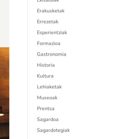
Ekitaldiak
Erakusketak
Errezetak
Esperientziak
Formazioa
Gastronomia
Historia
Kultura
Lehiaketak
Museoak
Prentsa
Sagardoa
Sagardotegiak