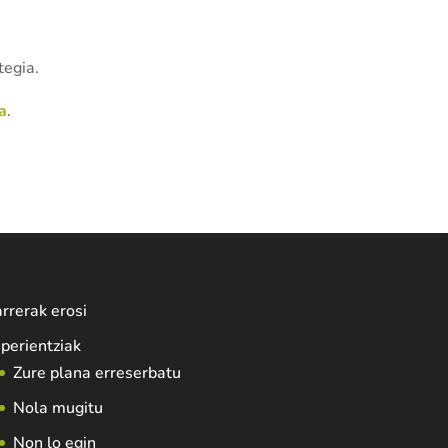
tegia.
a
.
rrerak erosi
perientziak
Zure plana erreserbatu
Nola mugitu
Non lo egin