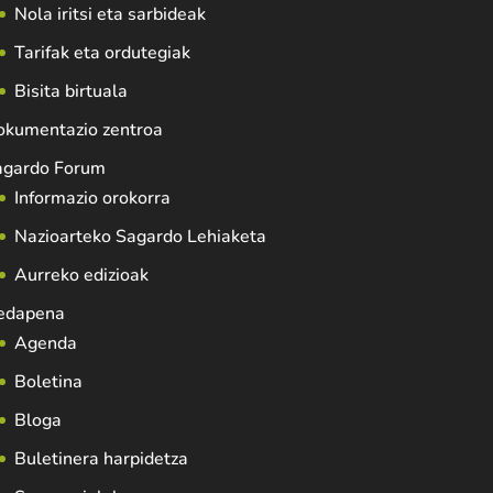
Nola iritsi eta sarbideak
Tarifak eta ordutegiak
Bisita birtuala
okumentazio zentroa
agardo Forum
Informazio orokorra
Nazioarteko Sagardo Lehiaketa
Aurreko edizioak
edapena
Agenda
Boletina
Bloga
Buletinera harpidetza