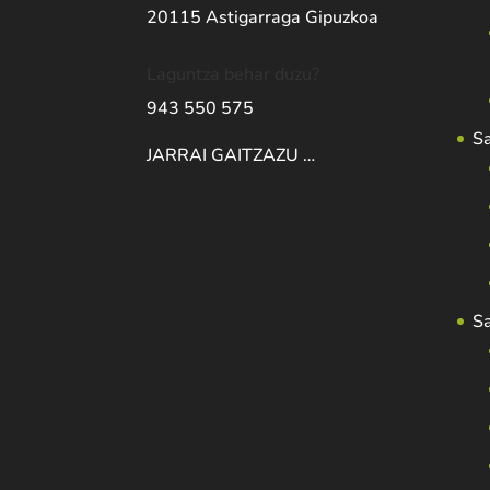
20115 Astigarraga Gipuzkoa
Laguntza behar duzu?
943 550 575
S
JARRAI GAITZAZU …
S