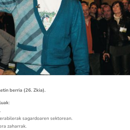
in berria (26. Zkia).
uluak
:
.
erabilerak sagardoaren sektorean.
era zaharrak.