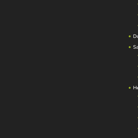
D
S
H