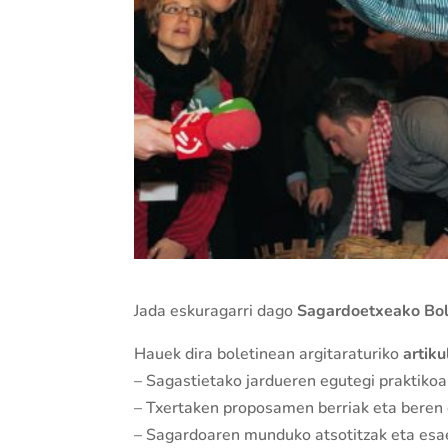
Jada eskuragarri dago
Sagardoetxeako Bolet
Hauek dira boletinean argitaraturiko
artik
– Sagastietako jardueren egutegi praktikoa
– Txertaken proposamen berriak eta beren 
– Sagardoaren munduko atsotitzak eta esa