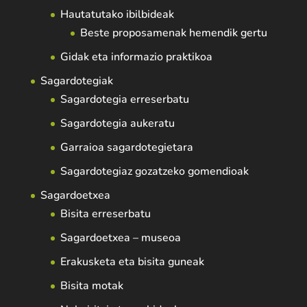
Hautatutako ibilbideak
Beste proposamenak hemendik gertu
Gidak eta informazio praktikoa
Sagardotegiak
Sagardotegia erreserbatu
Sagardotegia aukeratu
Garraioa sagardotegietara
Sagardotegiaz gozatzeko gomendioak
Sagardoetxea
Bisita erreserbatu
Sagardoetxea – museoa
Erakusketa eta bisita guneak
Bisita motak