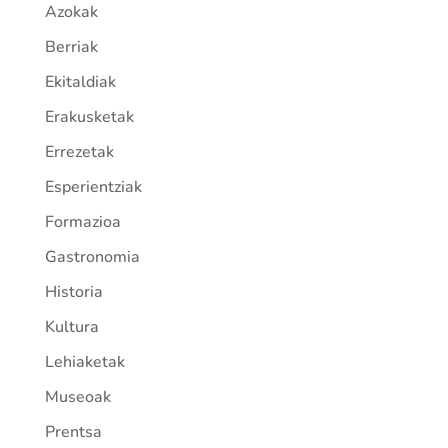
Azokak
Berriak
Ekitaldiak
Erakusketak
Errezetak
Esperientziak
Formazioa
Gastronomia
Historia
Kultura
Lehiaketak
Museoak
Prentsa