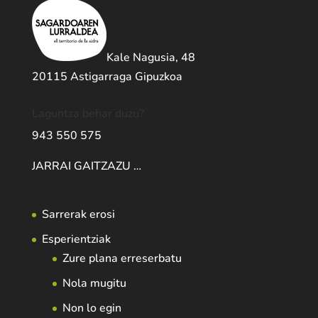
Kale Nagusia, 48
20115 Astigarraga Gipuzkoa
Laguntza behar duzu?
943 550 575
JARRAI GAITZAZU …
Sarrerak erosi
Esperientziak
Zure plana erreserbatu
Nola mugitu
Non lo egin