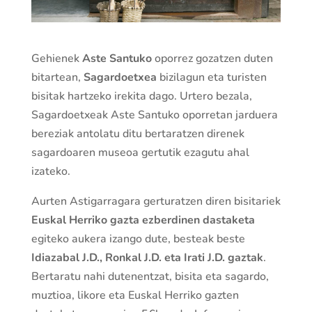
Gehienek
Aste Santuko
oporrez gozatzen duten
bitartean,
Sagardoetxea
bizilagun eta turisten
bisitak hartzeko irekita dago. Urtero bezala,
Sagardoetxeak Aste Santuko oporretan jarduera
bereziak antolatu ditu bertaratzen direnek
sagardoaren museoa gertutik ezagutu ahal
izateko.
Aurten Astigarragara gerturatzen diren bisitariek
Euskal Herriko gazta ezberdinen dastaketa
egiteko aukera izango dute, besteak beste
Idiazabal J.D., Ronkal J.D. eta Irati J.D. gaztak
.
Bertaratu nahi dutenentzat, bisita eta sagardo,
muztioa, likore eta Euskal Herriko gazten