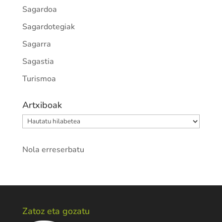
Sagardoa
Sagardotegiak
Sagarra
Sagastia
Turismoa
Artxiboak
Artxiboak
Nola erreserbatu
Zatoz eta gozatu