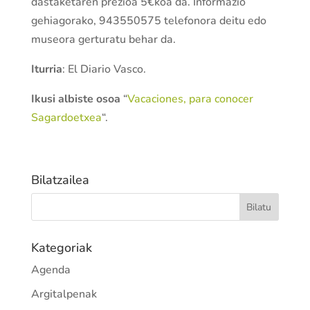
dastaketaren prezioa 5€koa da. Informazio
gehiagorako, 943550575 telefonora deitu edo
museora gerturatu behar da.
Iturria
: El Diario Vasco.
Ikusi albiste osoa
“
Vacaciones, para conocer
Sagardoetxea
“.
Bilatzailea
Kategoriak
Agenda
Argitalpenak