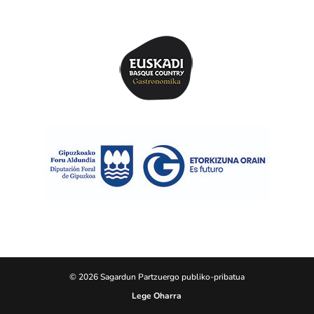
© 2026 Sagardun Partzuergo publiko-pribatua
Lege Oharra