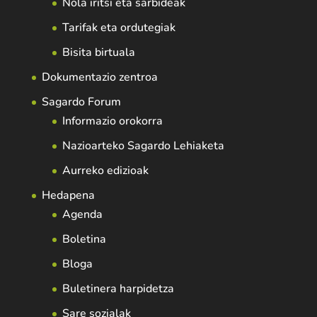
Nola iritsi eta sarbideak
Tarifak eta ordutegiak
Bisita birtuala
Dokumentazio zentroa
Sagardo Forum
Informazio orokorra
Nazioarteko Sagardo Lehiaketa
Aurreko edizioak
Hedapena
Agenda
Boletina
Bloga
Buletinera harpidetza
Sare sozialak