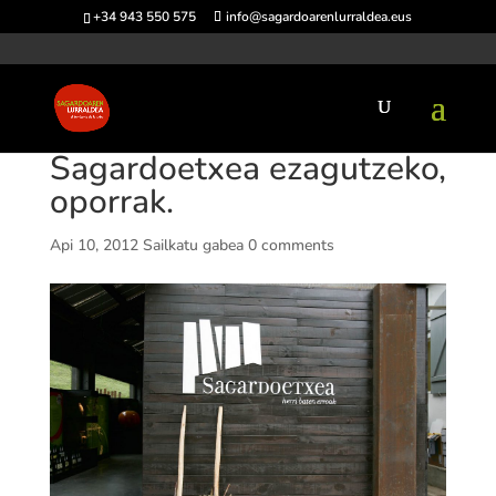
+34 943 550 575
info@sagardoarenlurraldea.eus
Sagardoetxea ezagutzeko,
oporrak.
Api 10, 2012
Sailkatu gabea
0 comments