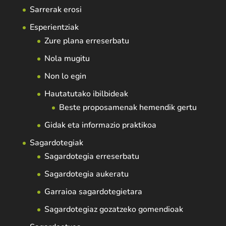
Sarrerak erosi
Esperientziak
Zure plana erreserbatu
Nola mugitu
Non lo egin
Hautatutako ibilbideak
Beste proposamenak hemendik gertu
Gidak eta informazio praktikoa
Sagardotegiak
Sagardotegia erreserbatu
Sagardotegia aukeratu
Garraioa sagardotegietara
Sagardotegiaz gozatzeko gomendioak