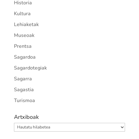
Historia
Kultura
Lehiaketak
Museoak
Prentsa
Sagardoa
Sagardotegiak
Sagarra
Sagastia
Turismoa
Artxiboak
Artxiboak