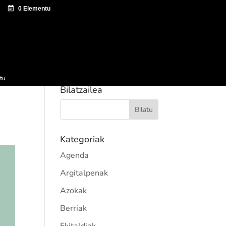
tazio zentroa
Sagardo Forum
Hedapena
tu
Bilatzailea
Kategoriak
Agenda
Argitalpenak
Azokak
Berriak