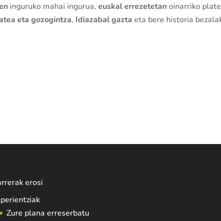
oen
inguruko mahai ingurua,
euskal errezetetan
oinarriko plate
atea eta gozogintza
,
Idiazabal gazta
eta bere historia bezala
rrerak erosi
perientziak
Zure plana erreserbatu