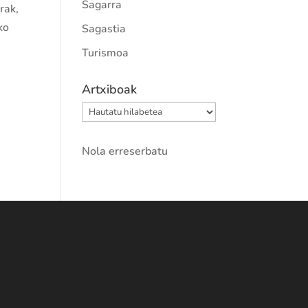
Sagarra
rak,
ko
Sagastia
Turismoa
Artxiboak
Artxiboak
Nola erreserbatu