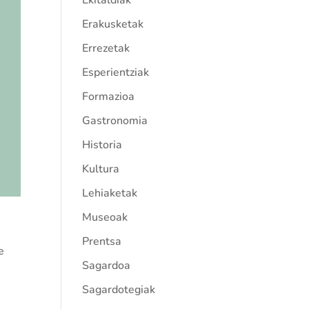
Ekitaldiak
Erakusketak
Errezetak
Esperientziak
Formazioa
Gastronomia
Historia
Kultura
Lehiaketak
Museoak
Prentsa
e
Sagardoa
Sagardotegiak