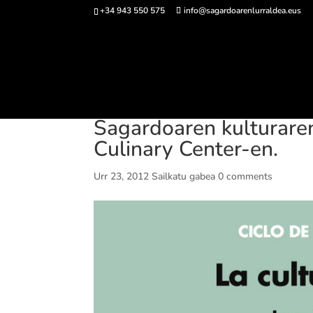
+34 943 550 575
info@sagardoarenlurraldea.eus
Sarrerak 
Sagardoaren kulturaren
Culinary Center-en.
Urr 23, 2012
Sailkatu gabea
0 comments