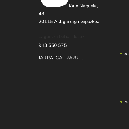
Kale Nagusia,
48
20115 Astigarraga Gipuzkoa
Laguntza behar duzu?
943 550 575
S
JARRAI GAITZAZU …
S