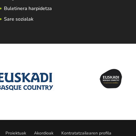
Buletinera harpidetza
Sare sozialak
Proiektuak
Akordioak
Kontratatzailearen profila