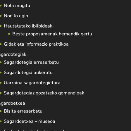
Nola mugitu
Non lo egin
Hautatutako ibilbideak
Beste proposamenak hemendik gertu
Gidak eta informazio praktikoa
agardotegiak
Sagardotegia erreserbatu
Sagardotegia aukeratu
Garraioa sagardotegietara
Sagardotegiaz gozatzeko gomendioak
agardoetxea
Bisita erreserbatu
Sagardoetxea – museoa