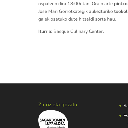
ospatzen dira 18:00etan. Orain arte
pintx
Jose Mari Gorrotxategik aukezturiko
txokol
gaiek osatuko dute hitzaldi sorta hau.
Iturria
: Basque Culinary Center.
Zatoz eta gozatu
Sa
Es