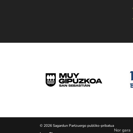
© 2026 Sagardun Partzuergo publiko-pribatua
Nor gara