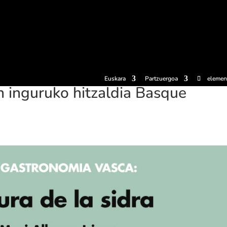
erosi
Esperientziak
Sagardotegiak
Sagardoetxea
Dokumen
Euskara
Partzuergoa
elemen
 inguruko hitzaldia Basque