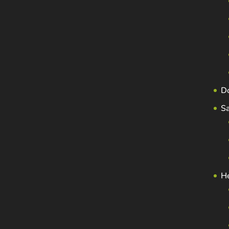
D
S
H