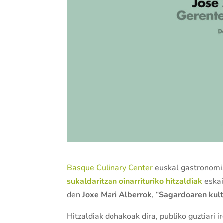
Basque Culinary Center
euskal gastronomi
sukaldaritzan oinarrituriko hitzaldiak
eskai
den
Joxe Mari Alberrok
, “
Sagardoaren kul
Hitzaldiak dohakoak dira, publiko guztiari