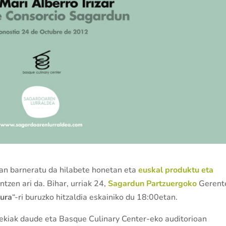
an barneratu da hilabete honetan eta
euskal produktu eta
ntzen ari da. Bihar, urriak 24,
Sagardun Partzu
ergoko
Gerent
tura
“-ri buruzko hitzaldia eskainiko du 18:00etan.
 irekiak daude eta Basque Culinary Center-eko auditorioan