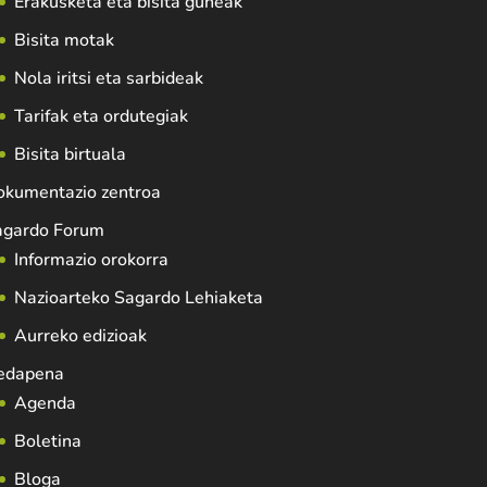
Erakusketa eta bisita guneak
Bisita motak
Nola iritsi eta sarbideak
Tarifak eta ordutegiak
Bisita birtuala
okumentazio zentroa
agardo Forum
Informazio orokorra
Nazioarteko Sagardo Lehiaketa
Aurreko edizioak
edapena
Agenda
Boletina
Bloga