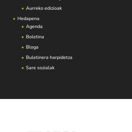
Aurreko edizioak
Hedapena
Agenda
Boletina
Bloga
Buletinera harpidetza
Sare sozialak