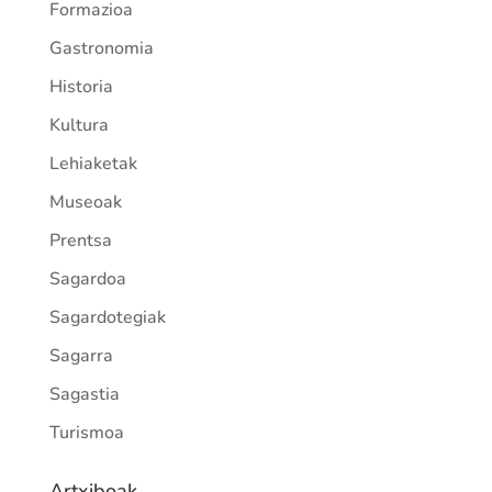
Formazioa
Gastronomia
Historia
Kultura
Lehiaketak
Museoak
Prentsa
Sagardoa
Sagardotegiak
Sagarra
Sagastia
Turismoa
Artxiboak