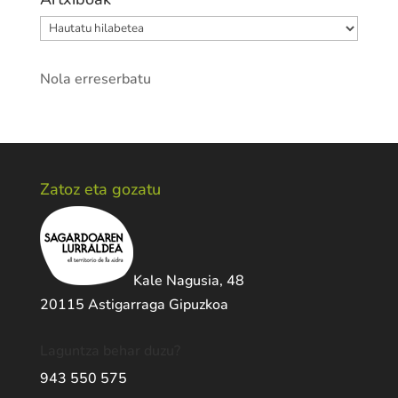
Artxiboak
Nola erreserbatu
Zatoz eta gozatu
Kale Nagusia, 48
20115 Astigarraga Gipuzkoa
Laguntza behar duzu?
943 550 575