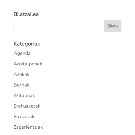
Bilatzailea
Kategoriak
Agenda
Argitalpenak
Azokak
Berriak
Ekitaldiak
Erakusketak
Errezetak
Esperientziak