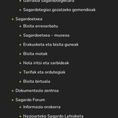
Garraioa sagardotegietara
Sagardotegiaz gozatzeko gomendioak
Sagardoetxea
Bisita erreserbatu
Sagardoetxea – museoa
Erakusketa eta bisita guneak
Bisita motak
Nola iritsi eta sarbideak
Tarifak eta ordutegiak
Bisita birtuala
Dokumentazio zentroa
Sagardo Forum
Informazio orokorra
Nazioarteko Sagardo Lehiaketa