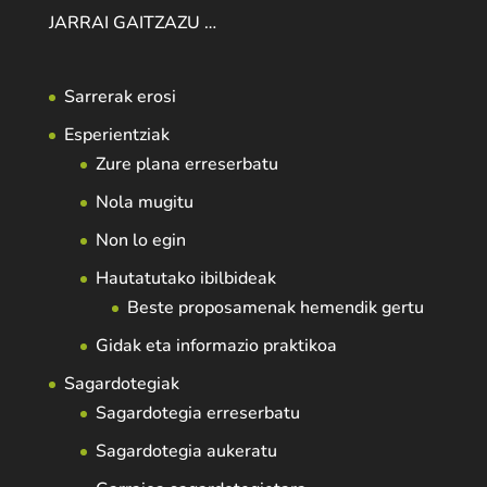
JARRAI GAITZAZU …
Sarrerak erosi
Esperientziak
Zure plana erreserbatu
Nola mugitu
Non lo egin
Hautatutako ibilbideak
Beste proposamenak hemendik gertu
Gidak eta informazio praktikoa
Sagardotegiak
Sagardotegia erreserbatu
Sagardotegia aukeratu