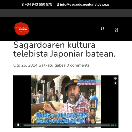
+34 943 550 575
info@sagardoarenlurraldea.eus
Sagardoaren kultura
telebista Japoniar batean.
Ots 26, 2014
Sailkatu gabea
0 comments