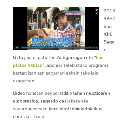
2013
/09/2
9an
XIII.
Saga
r
Uzta
jaia ospatu zen
Astigarragan
eta “
Los
platos hablan
” Japoniar telebistako programa
bertan izan zen sagarrari eskainitako jaia
ezagutzen.
Bideo honetan denboraldiko
lehen muztioaren
elaborazioa
,
sagardo
dastaketa eta
sagardogintzako
herri kirol lehiaketak
ikus
daitezke. Txotx!