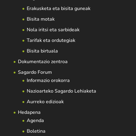
Erakusketa eta bisita guneak
Bisita motak
Nola iritsi eta sarbideak
Tarifak eta ordutegiak
Bisita birtuala
Dokumentazio zentroa
Sagardo Forum
Informazio orokorra
Nazioarteko Sagardo Lehiaketa
Aurreko edizioak
Hedapena
Agenda
Boletina