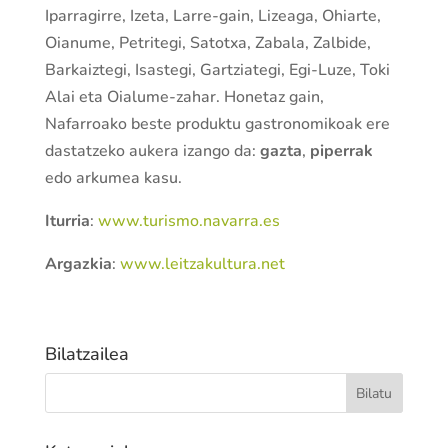
Iparragirre, Izeta, Larre-gain, Lizeaga, Ohiarte,
Oianume, Petritegi, Satotxa, Zabala, Zalbide,
Barkaiztegi, Isastegi, Gartziategi, Egi-Luze, Toki
Alai eta Oialume-zahar. Honetaz gain,
Nafarroako beste produktu gastronomikoak ere
dastatzeko aukera izango da:
gazta
,
piperrak
edo arkumea kasu.
Iturria
:
www.turismo.navarra.es
Argazkia
:
www.leitzakultura.net
Bilatzailea