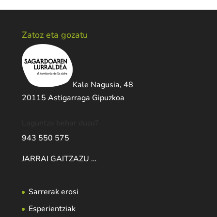
Zatoz eta gozatu
Kale Nagusia, 48
20115 Astigarraga Gipuzkoa
Laguntza behar duzu?
943 550 575
JARRAI GAITZAZU …
Sarrerak erosi
Esperientziak