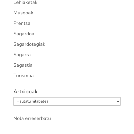
Lehiaketak
Museoak
Prentsa
Sagardoa
Sagardotegiak
Sagarra
Sagastia
Turismoa
Artxiboak
Artxiboak
Nola erreserbatu