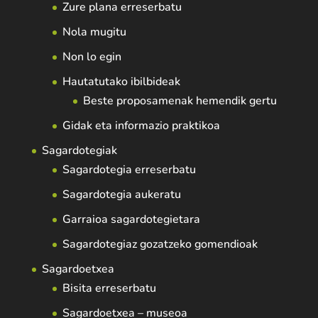
Zure plana erreserbatu
Nola mugitu
Non lo egin
Hautatutako ibilbideak
Beste proposamenak hemendik gertu
Gidak eta informazio praktikoa
Sagardotegiak
Sagardotegia erreserbatu
Sagardotegia aukeratu
Garraioa sagardotegietara
Sagardotegiaz gozatzeko gomendioak
Sagardoetxea
Bisita erreserbatu
Sagardoetxea – museoa