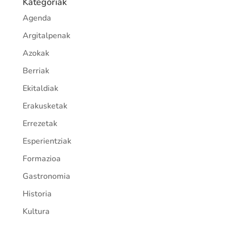
Kategoriak
Agenda
Argitalpenak
Azokak
Berriak
Ekitaldiak
Erakusketak
Errezetak
Esperientziak
Formazioa
Gastronomia
Historia
Kultura