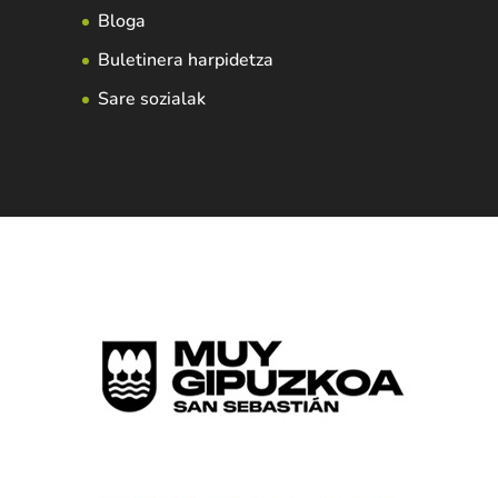
Bloga
Buletinera harpidetza
Sare sozialak