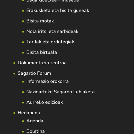
Sagardoetxea – museoa
Erakusketa eta bisita guneak
Bisita motak
Nola iritsi eta sarbideak
Tarifak eta ordutegiak
Bisita birtuala
Dokumentazio zentroa
Sagardo Forum
Informazio orokorra
Nazioarteko Sagardo Lehiaketa
Aurreko edizioak
Hedapena
Agenda
Boletina