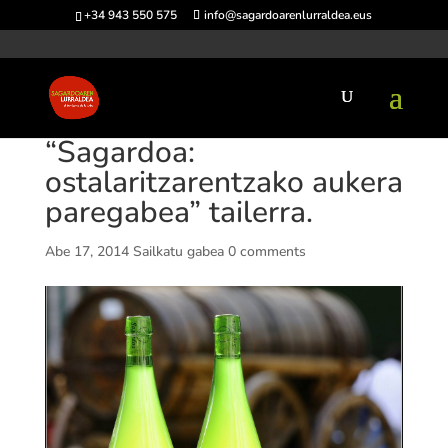
+34 943 550 575
info@sagardoarenlurraldea.eus
“Sagardoa:
ostalaritzarentzako aukera
paregabea” tailerra.
Abe 17, 2014
Sailkatu gabea
0 comments