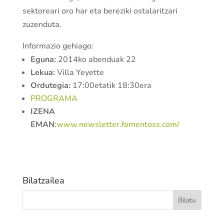
sektoreari oro har eta bereziki ostalaritzari
zuzenduta.
Informazio gehiago:
Eguna:
2014ko abenduak 22
Lekua:
Villa Yeyette
Ordutegia:
17:00etatik 18:30era
PROGRAMA
IZENA
EMAN
:
www.newsletter.fomentoss.com/
Bilatzailea