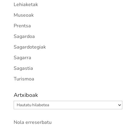
Lehiaketak
Museoak
Prentsa
Sagardoa
Sagardotegiak
Sagarra
Sagastia
Turismoa
Artxiboak
Artxiboak
Nola erreserbatu