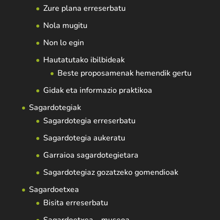
Zure plana erreserbatu
Nola mugitu
Non lo egin
Hautatutako ibilbideak
Beste proposamenak hemendik gertu
Gidak eta informazio praktikoa
Sagardotegiak
Sagardotegia erreserbatu
Sagardotegia aukeratu
Garraioa sagardotegietara
Sagardotegiaz gozatzeko gomendioak
Sagardoetxea
Bisita erreserbatu