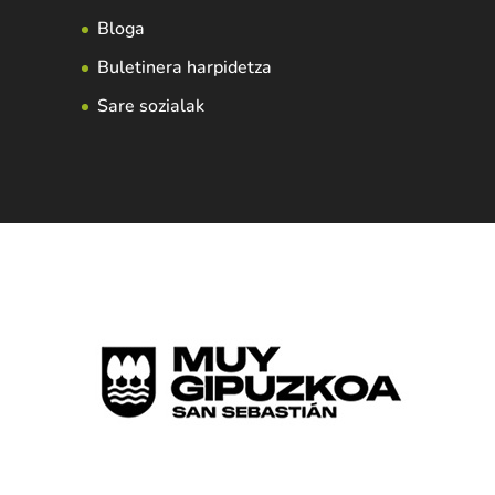
Bloga
Buletinera harpidetza
Sare sozialak