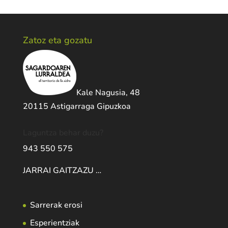
Zatoz eta gozatu
Kale Nagusia, 48
20115 Astigarraga Gipuzkoa
Laguntza behar duzu?
943 550 575
JARRAI GAITZAZU …
Sarrerak erosi
Esperientziak