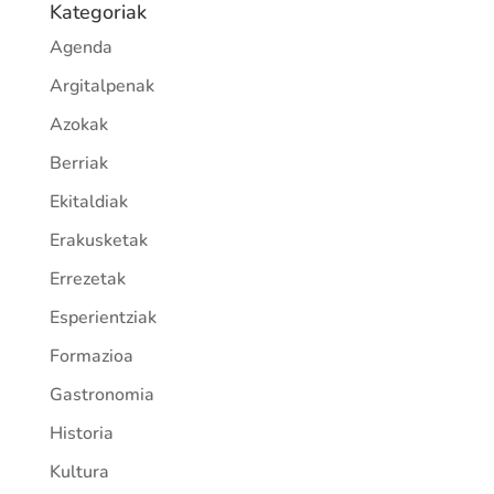
Kategoriak
Agenda
Argitalpenak
Azokak
Berriak
Ekitaldiak
Erakusketak
Errezetak
Esperientziak
Formazioa
Gastronomia
Historia
Kultura