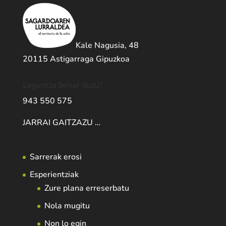
Kale Nagusia, 48
20115 Astigarraga Gipuzkoa
Laguntza behar duzu?
943 550 575
JARRAI GAITZAZU …
Sarrerak erosi
Esperientziak
Zure plana erreserbatu
Nola mugitu
Non lo egin