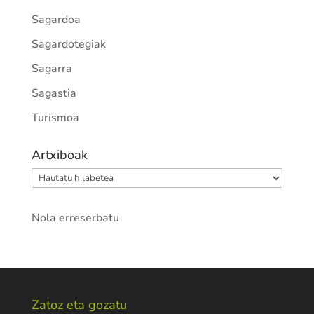
Sagardoa
Sagardotegiak
Sagarra
Sagastia
Turismoa
Artxiboak
Artxiboak
Nola erreserbatu
Zatoz eta gozatu