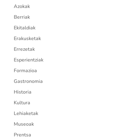
Azokak
Berriak
Ekitaldiak
Erakusketak
Errezetak
Esperientziak
Formazioa
Gastronomia
Historia
Kultura
Lehiaketak
Museoak
Prentsa