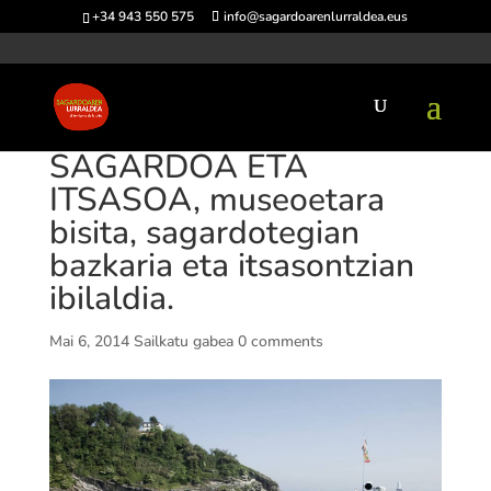
+34 943 550 575
info@sagardoarenlurraldea.eus
SAGARDOA ETA
ITSASOA, museoetara
bisita, sagardotegian
bazkaria eta itsasontzian
ibilaldia.
Mai 6, 2014
Sailkatu gabea
0 comments