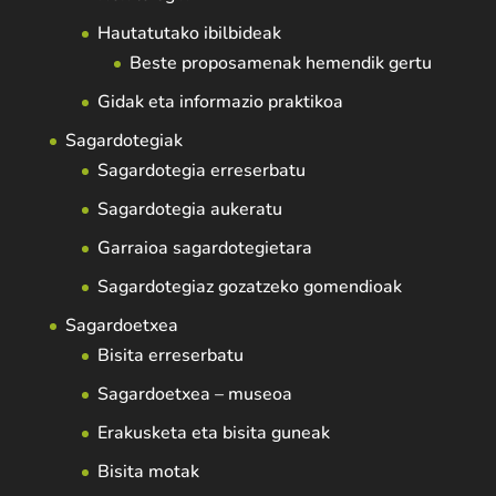
Hautatutako ibilbideak
Beste proposamenak hemendik gertu
Gidak eta informazio praktikoa
Sagardotegiak
Sagardotegia erreserbatu
Sagardotegia aukeratu
Garraioa sagardotegietara
Sagardotegiaz gozatzeko gomendioak
Sagardoetxea
Bisita erreserbatu
Sagardoetxea – museoa
Erakusketa eta bisita guneak
Bisita motak