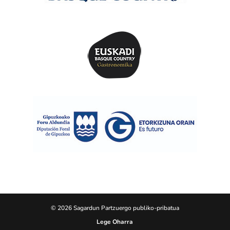
© 2026 Sagardun Partzuergo publiko-pribatua
Lege Oharra