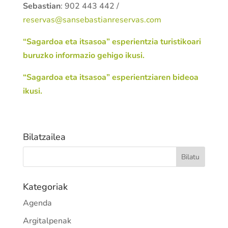
Sebastian
: 902 443 442 /
reservas@sansebastianreservas.com
“Sagardoa eta itsasoa” esperientzia turistikoari
buruzko informazio gehigo ikusi.
“Sagardoa eta itsasoa” esperientziaren bideoa
ikusi.
Bilatzailea
Kategoriak
Agenda
Argitalpenak