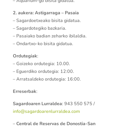
– Aquarium-go bisita gidatua.
2. aukera: Astigarraga – Pasaia
– Sagardoetxeako bisita gidatua.
– Sagardotegiko bazkaria.
– Pasaiako badian zeharko ibilaldia.
– Ondartxo-ko bisita gidatua.
Ordutegiak
:
– Goizeko ordutegia: 10.00.
– Eguerdiko ordutegia: 12:00.
– Arratsaldeko ordutegia: 16:00.
Erreserbak
:
Sagardoaren Lurraldea
: 943 550 575 /
info@sagardoarenlurraldea.com
–
Central de Reservas de Donostia-San