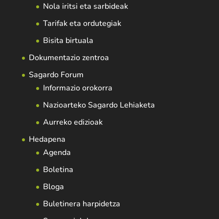
Nola iritsi eta sarbideak
Tarifak eta ordutegiak
Bisita birtuala
Dokumentazio zentroa
Sagardo Forum
Informazio orokorra
Nazioarteko Sagardo Lehiaketa
Aurreko edizioak
Hedapena
Agenda
Boletina
Bloga
Buletinera harpidetza