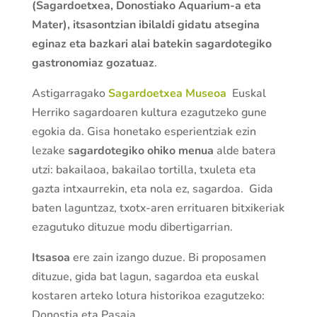
(Sagardoetxea, Donostiako Aquarium-a eta
Mater), itsasontzian ibilaldi gidatu atsegina
eginaz eta bazkari alai batekin sagardotegiko
gastronomiaz gozatuaz
.
Astigarragako
Sagardoetxea Museoa
Euskal
Herriko sagardoaren kultura ezagutzeko gune
egokia da. Gisa honetako esperientziak ezin
lezake
sagardotegiko ohiko menua
alde batera
utzi: bakailaoa, bakailao tortilla, txuleta eta
gazta intxaurrekin, eta nola ez, sagardoa. Gida
baten laguntzaz, txotx-aren errituaren bitxikeriak
ezagutuko dituzue modu dibertigarrian.
Itsasoa
ere zain izango duzue. Bi proposamen
dituzue, gida bat lagun, sagardoa eta euskal
kostaren arteko lotura historikoa ezagutzeko:
Donostia eta Pasaia.