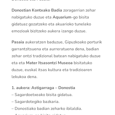
Donostian Kontxako Badia
zoragarrian zehar
nabigatuko duzue eta
Aquarium
-go bisita
gidatuaz gozatzeko eta akuarioko tuneleko
emozioak bizitzeko aukera izango duzue.
Pasaia
aukeratzen baduzue, Gipuzkoako porturik
garrantzitsuena eta aurreratuena dena, badian
zehar ontzi tradizional batean nabigatuko duzue
eta eta
Mater Itsasontzi Museoa
bisitatuko
duzue, euskal itsas kultura eta tradizioaren
lekukoa dena.
1. aukera: Astigarraga – Donostia
– Sagardoetxeako bisita gidatua.
– Sagardotegiko bazkaria.
– Donostiako badian zeharko ibilaldia.