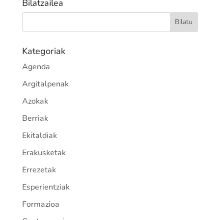
Bilatzailea
Kategoriak
Agenda
Argitalpenak
Azokak
Berriak
Ekitaldiak
Erakusketak
Errezetak
Esperientziak
Formazioa