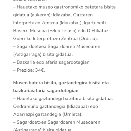
– Hauetako museo gastronomiko batetara bisita
gidatua (aukeran): Idiazabal Gaztaren
Interpretazio Zentroa (Idiazabal), Igartubeiti
Baserri Museoa (Ezkio-Itsaso) edo D’Elikatuz
Goerriko Interpretazio Zentroa (Ordizia).
– Sagardoetxea Sagardoaren Museoaren
(Astigarraga) bisita gidatua.
– Bazkaria edo afaria sagardotegian.
–
Prezioa
: 34€.
Museo batera bisita, gaztandegira bisita eta
bazkaria/afaria sagardotegian
:
– Hauetako gaztandegi batetara bisita gidatua:
Ondramuño gaztandegia (Idiazabal) edo
Adarrazpi gaztandegia (Urnieta).
– Sagardoetxea Sagardoaren Museoaren
(Astigarraga) bisita gidatua.