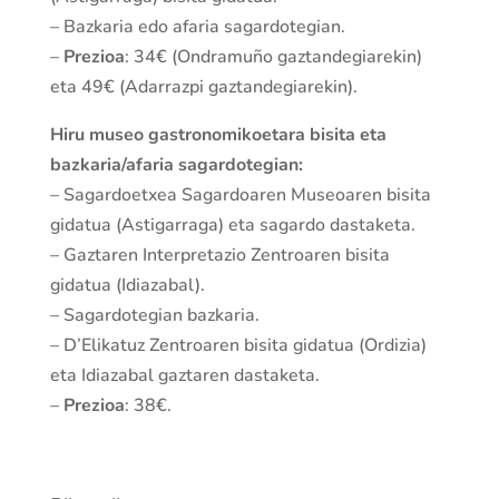
– Bazkaria edo afaria sagardotegian.
–
Prezioa
: 34€ (Ondramuño gaztandegiarekin)
eta 49€ (Adarrazpi gaztandegiarekin).
Hiru museo gastronomikoetara bisita eta
bazkaria/afaria sagardotegian:
– Sagardoetxea Sagardoaren Museoaren bisita
gidatua (Astigarraga) eta sagardo dastaketa.
– Gaztaren Interpretazio Zentroaren bisita
gidatua (Idiazabal).
– Sagardotegian bazkaria.
– D’Elikatuz Zentroaren bisita gidatua (Ordizia)
eta Idiazabal gaztaren dastaketa.
–
Prezioa
: 38€.