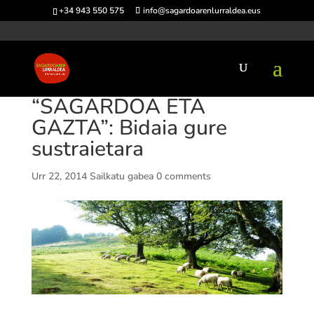
+34 943 550 575
info@sagardoarenlurraldea.eus
“SAGARDOA ETA
GAZTA”: Bidaia gure
sustraietara
Urr 22, 2014
Sailkatu gabea
0 comments