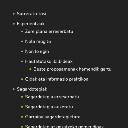
Sarrerak erosi
Esperientziak
Zure plana erreserbatu
Nola mugitu
Non lo egin
Hautatutako ibilbideak
Beste proposamenak hemendik gertu
Gidak eta informazio praktikoa
Sagardotegiak
Sagardotegia erreserbatu
Sagardotegia aukeratu
Garraioa sagardotegietara
Sagardotegiaz gozatzeko gomendioak