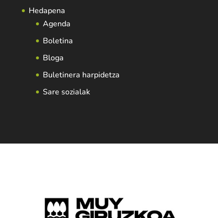
Hedapena
Agenda
Boletina
Bloga
Buletinera harpidetza
Sare sozialak