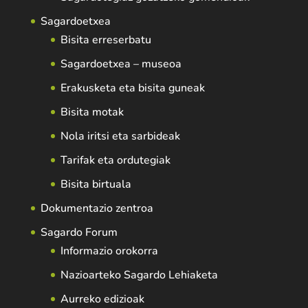
Sagardoetxea
Bisita erreserbatu
Sagardoetxea – museoa
Erakusketa eta bisita guneak
Bisita motak
Nola iritsi eta sarbideak
Tarifak eta ordutegiak
Bisita birtuala
Dokumentazio zentroa
Sagardo Forum
Informazio orokorra
Nazioarteko Sagardo Lehiaketa
Aurreko edizioak