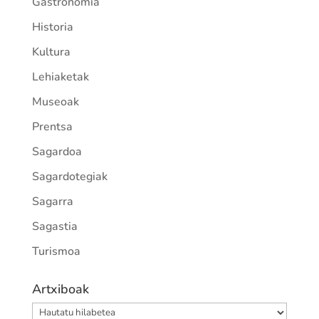
Gastronomia
Historia
Kultura
Lehiaketak
Museoak
Prentsa
Sagardoa
Sagardotegiak
Sagarra
Sagastia
Turismoa
Artxiboak
Artxiboak