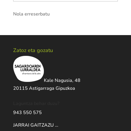
Nola erreserbatu
Zatoz eta gozatu
Kale Nagusia, 48
20115 Astigarraga Gipuzkoa
Laguntza behar duzu?
943 550 575
JARRAI GAITZAZU …