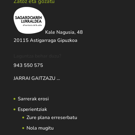
Zatoz eta gozatu
Kale Nagusia, 48
20115 Astigarraga Gipuzkoa
Laguntza behar duzu?
943 550 575
JARRAI GAITZAZU …
Sarrerak erosi
Esperientziak
Zure plana erreserbatu
Nola mugitu