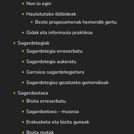
Non lo egin
Hautatutako ibilbideak
Beste proposamenak hemendik gertu
Gidak eta informazio praktikoa
Sagardotegiak
Sagardotegia erreserbatu
Sagardotegia aukeratu
Garraioa sagardotegietara
Sagardotegiaz gozatzeko gomendioak
Sagardoetxea
Bisita erreserbatu
Sagardoetxea – museoa
Erakusketa eta bisita guneak
Bisita motak