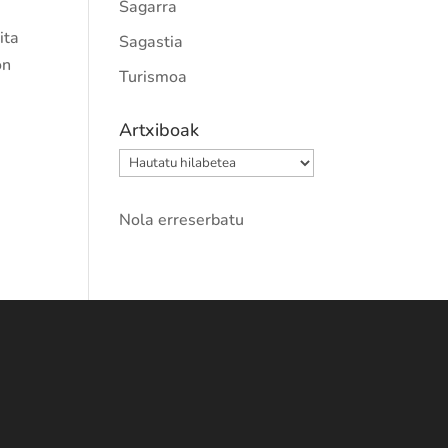
Sagarra
ita
Sagastia
on
Turismoa
Artxiboak
Artxiboak
Nola erreserbatu