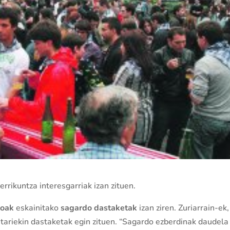
errikuntza interesgarriak izan zituen.
ogoak
eskainitako
sagardo dastaketak
izan ziren. Zuriarrain-ek,
ariekin dastaketak egin zituen. “Sagardo ezberdinak daudela