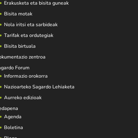
Erakusketa eta bisita guneak
Bisita motak
Nola iritsi eta sarbideak
Tarifak eta ordutegiak
Bisita birtuala
okumentazio zentroa
agardo Forum
Informazio orokorra
Nazioarteko Sagardo Lehiaketa
Aurreko edizioak
edapena
Agenda
Boletina