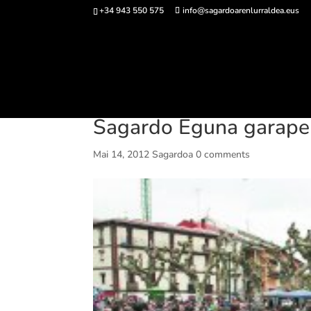
+34 943 550 575
info@sagardoarenlurraldea.eus
Sarrerak 
Sagardo Eguna garape
Mai 14, 2012
Sagardoa
0 comments