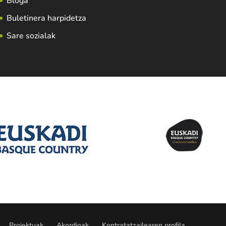
Bloga
Buletinera harpidetza
Sare sozialak
Proiektuak
Akordioak
Kontratatzailearen profila