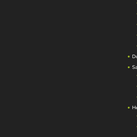
D
S
H