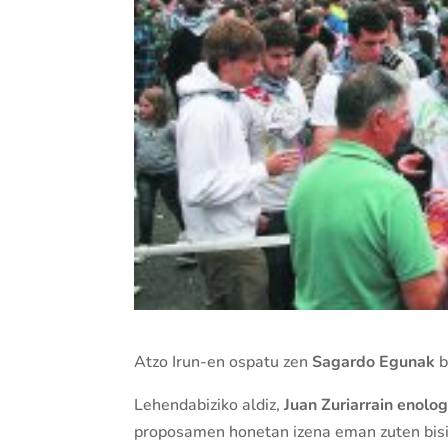
Atzo Irun-en ospatu zen
Sagardo Egunak
b
Lehendabiziko aldiz,
Juan Zuriarrain enol
proposamen honetan izena eman zuten bisit