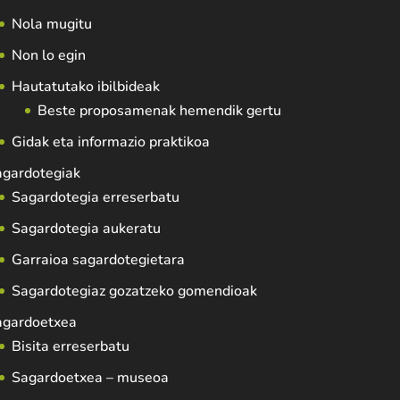
Nola mugitu
Non lo egin
Hautatutako ibilbideak
Beste proposamenak hemendik gertu
Gidak eta informazio praktikoa
agardotegiak
Sagardotegia erreserbatu
Sagardotegia aukeratu
Garraioa sagardotegietara
Sagardotegiaz gozatzeko gomendioak
agardoetxea
Bisita erreserbatu
Sagardoetxea – museoa