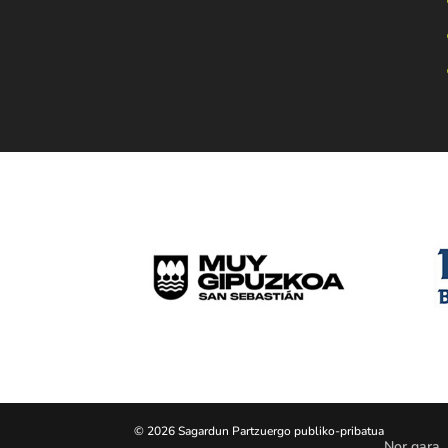
© 2026 Sagardun Partzuergo publiko-pribatua
Nor gara