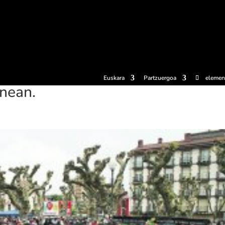
erosi
Esperientziak
Sagardotegiak
Sagardoetxea
Dokumen
Euskara
Partzuergoa
elemen
nean.