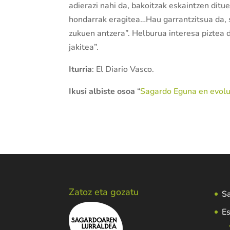
adierazi nahi da, bakoitzak eskaintzen ditu
hondarrak eragitea…Hau garrantzitsua da, s
zukuen antzera”. Helburua interesa piztea 
jakitea”.
Iturria
: El Diario Vasco.
Ikusi albiste osoa
“
Sagardo Eguna en evolu
Zatoz eta gozatu
Sa
Es