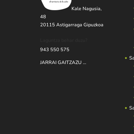
Kale Nagusia,
48
20115 Astigarraga Gipuzkoa
Laguntza behar duzu?
943 550 575
S
JARRAI GAITZAZU …
S