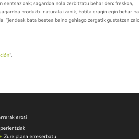
en sentsazioak; sagardoa nola zerbitzatu behar den: freskoa,
agardoa produktu naturala izanik, botila eragin egin behar ba
da, “jendeak bata bestea baino gehiago zergatik gustatzen zai
ción
“.
rrerak erosi
perientziak
Zure plana erreserbatu