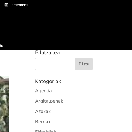
tazio zentroa
Sagardo Forum
Hedapena
tu
Bilatzailea
Kategoriak
Agenda
Argitalpenak
Azokak
Berriak