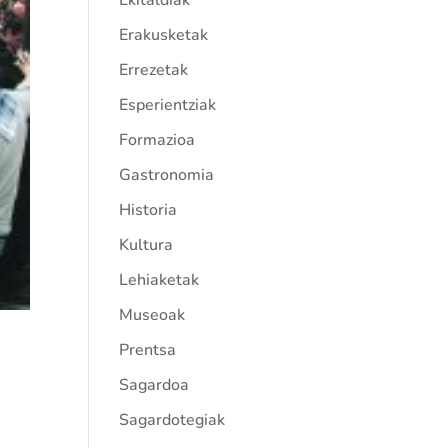
Ekitaldiak
Erakusketak
Errezetak
Esperientziak
Formazioa
Gastronomia
Historia
Kultura
Lehiaketak
Museoak
Prentsa
Sagardoa
Sagardotegiak