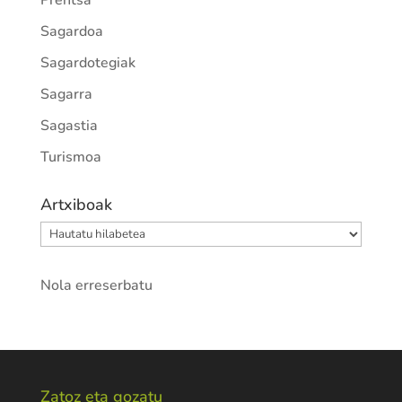
Prentsa
Sagardoa
Sagardotegiak
Sagarra
Sagastia
Turismoa
Artxiboak
Artxiboak
Nola erreserbatu
Zatoz eta gozatu