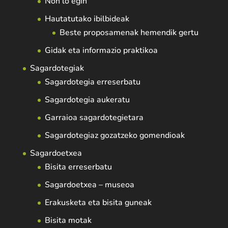
Non lo egin
Hautatutako ibilbideak
Beste proposamenak hemendik gertu
Gidak eta informazio praktikoa
Sagardotegiak
Sagardotegia erreserbatu
Sagardotegia aukeratu
Garraioa sagardotegietara
Sagardotegiaz gozatzeko gomendioak
Sagardoetxea
Bisita erreserbatu
Sagardoetxea – museoa
Erakusketa eta bisita guneak
Bisita motak