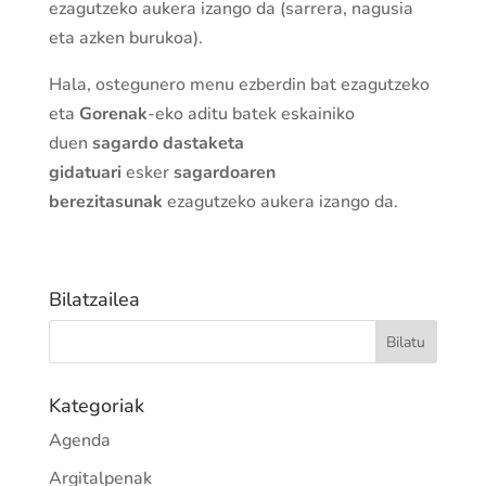
ezagutzeko aukera izango da (sarrera, nagusia
eta azken burukoa).
Hala, ostegunero menu ezberdin bat ezagutzeko
eta
Gorenak
-eko aditu batek eskainiko
duen
sagardo dastaketa
gidatuari
esker
sagardoaren
berezitasunak
ezagutzeko aukera izango da.
Bilatzailea
Kategoriak
Agenda
Argitalpenak