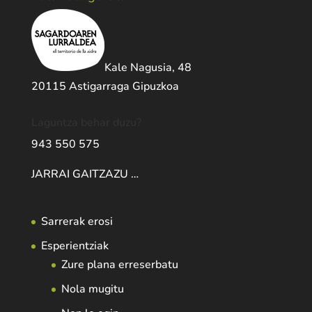
Kale Nagusia, 48
20115 Astigarraga Gipuzkoa
Laguntza behar duzu?
943 550 575
JARRAI GAITZAZU …
Sarrerak erosi
Esperientziak
Zure plana erreserbatu
Nola mugitu