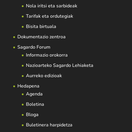
Nola iritsi eta sarbideak
Tarifak eta ordutegiak
Bisita birtuala
Dokumentazio zentroa
Sagardo Forum
Informazio orokorra
Nazioarteko Sagardo Lehiaketa
Aurreko edizioak
Hedapena
Agenda
Boletina
Bloga
Buletinera harpidetza