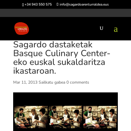
+34 943 550 575
info@sagardoarenlurraldea.eus
Sagardo dastaketak
Basque Culinary Center-
eko euskal sukaldaritza
ikastaroan.
Mar 11, 2013
Sailkatu gabea
0 comments