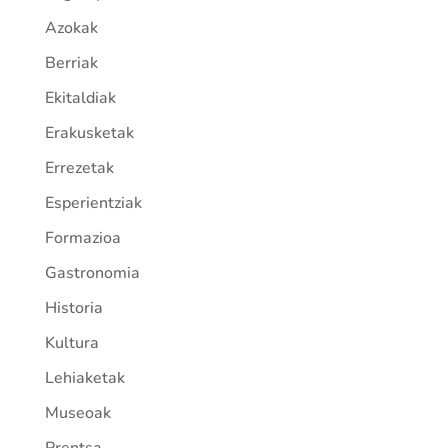
Azokak
Berriak
Ekitaldiak
Erakusketak
Errezetak
Esperientziak
Formazioa
Gastronomia
Historia
Kultura
Lehiaketak
Museoak