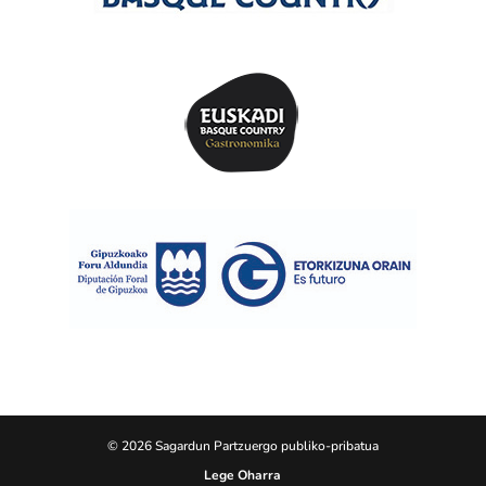
© 2026 Sagardun Partzuergo publiko-pribatua
Lege Oharra