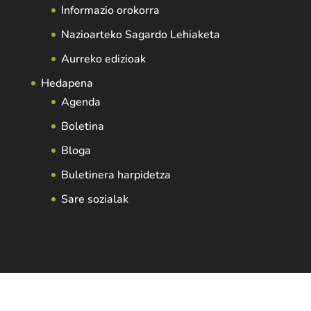
Informazio orokorra
Nazioarteko Sagardo Lehiaketa
Aurreko edizioak
Hedapena
Agenda
Boletina
Bloga
Buletinera harpidetza
Sare sozialak