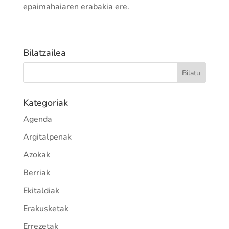
epaimahaiaren erabakia ere.
Bilatzailea
Kategoriak
Agenda
Argitalpenak
Azokak
Berriak
Ekitaldiak
Erakusketak
Errezetak