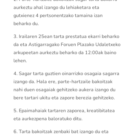
aurkeztu ahal izango du lehiaketara eta
gutxienez 4 pertsonentzako tamaina izan
beharko du.
3. Irailaren 25ean tarta prestatua ekarri beharko
da eta Astigarragako Foruen Plazako Udaletxeko
arkupeetan aurkeztu beharko da 12:00ak baino
lehen.
4. Sagar tarta guztien oinarrizko osagaia sagarra
izango da. Hala ere, parte-hartzaile bakoitzak
nahi duen osagaiak gehitzeko aukera izango du
bere tartari ukitu eta zapore berezia gehitzeko.
5. Epaimahaiak tartaren zaporea, kreatibitatea
eta aurkezpena baloratuko ditu.
6. Tarta bakoitzak zenbaki bat izango du eta