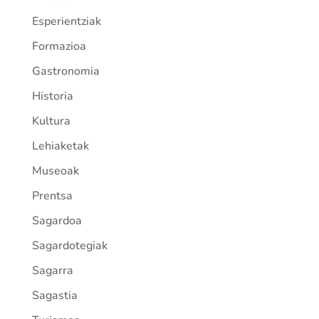
Esperientziak
Formazioa
Gastronomia
Historia
Kultura
Lehiaketak
Museoak
Prentsa
Sagardoa
Sagardotegiak
Sagarra
Sagastia