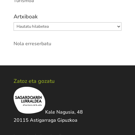
Turismoa
Artxiboak
Artxiboak
Nola erreserbatu
Zatoz eta gozatu
Kale Nagusia, 48
20115 Astigarraga Gipuzkoa