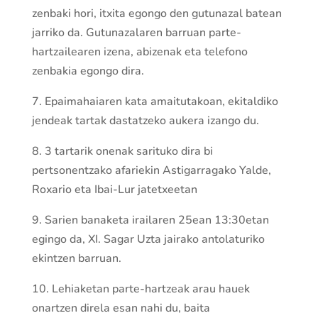
zenbaki hori, itxita egongo den gutunazal batean
jarriko da. Gutunazalaren barruan parte-
hartzailearen izena, abizenak eta telefono
zenbakia egongo dira.
7. Epaimahaiaren kata amaitutakoan, ekitaldiko
jendeak tartak dastatzeko aukera izango du.
8. 3 tartarik onenak sarituko dira bi
pertsonentzako afariekin Astigarragako Yalde,
Roxario eta Ibai-Lur jatetxeetan
9. Sarien banaketa irailaren 25ean 13:30etan
egingo da, XI. Sagar Uzta jairako antolaturiko
ekintzen barruan.
10. Lehiaketan parte-hartzeak arau hauek
onartzen direla esan nahi du, baita