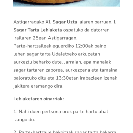
Astigarragako
XI. Sagar Uzta
jaiaren barruan,
I.
Sagar Tarta Lehiaketa
ospatuko da datorren
irailaren 25ean Astigarragan.
Parte-hartzaileek eguerdiko 12:00ak baino
lehen sagar tarta Udaletxeko arkupetan
aurkeztu beharko dute. Jarraian, epaimahaiak
sagar tartaren zaporea, aurkezpena eta tamaina
baloratuko ditu eta 13:30etan irabazleen izenak
jakitera eramango dira.
Lehiaketaren oinarriak:
1. Nahi duen pertsona orok parte hartu ahal
izango du.
2. Parte-hartzaile bakoitzak sagar tarta bakarra