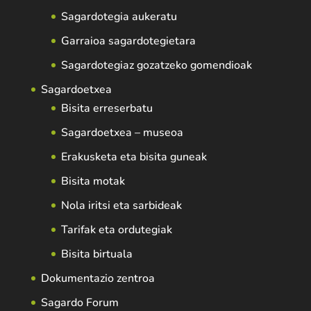
Sagardotegia aukeratu
Garraioa sagardotegietara
Sagardotegiaz gozatzeko gomendioak
Sagardoetxea
Bisita erreserbatu
Sagardoetxea – museoa
Erakusketa eta bisita guneak
Bisita motak
Nola iritsi eta sarbideak
Tarifak eta ordutegiak
Bisita birtuala
Dokumentazio zentroa
Sagardo Forum