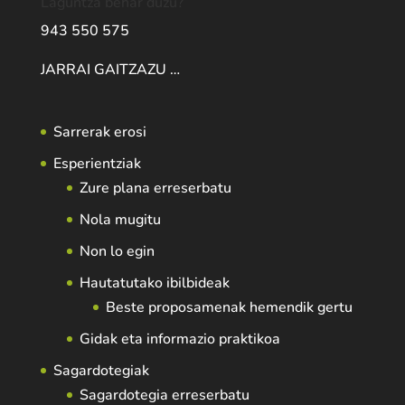
Laguntza behar duzu?
943 550 575
JARRAI GAITZAZU …
Sarrerak erosi
Esperientziak
Zure plana erreserbatu
Nola mugitu
Non lo egin
Hautatutako ibilbideak
Beste proposamenak hemendik gertu
Gidak eta informazio praktikoa
Sagardotegiak
Sagardotegia erreserbatu