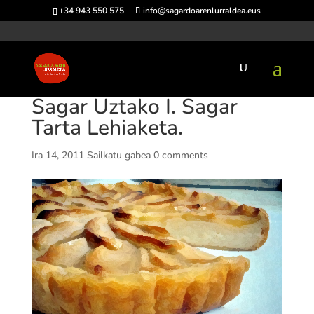
+34 943 550 575
info@sagardoarenlurraldea.eus
Sagar Uztako I. Sagar
Tarta Lehiaketa.
Ira 14, 2011
Sailkatu gabea
0 comments