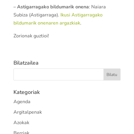
– Astigarragako bildumarik onena
: Naiara
Subiza (Astigarraga).
Ikusi Astigarragako
bildumarik onenaren argazkiak
.
Zorionak guztioi!
Bilatzailea
Kategoriak
Agenda
Argitalpenak
Azokak
Berriak