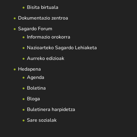
Bisita birtuala
Dokumentazio zentroa
Sagardo Forum
Informazio orokorra
Nazioarteko Sagardo Lehiaketa
Aurreko edizioak
Hedapena
Agenda
Boletina
Bloga
Buletinera harpidetza
Sare sozialak