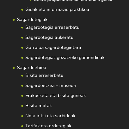
Gidak eta informazio praktikoa
Sagardotegiak
Sagardotegia erreserbatu
Sagardotegia aukeratu
Garraioa sagardotegietara
Sagardotegiaz gozatzeko gomendioak
Sagardoetxea
Bisita erreserbatu
Sagardoetxea – museoa
Erakusketa eta bisita guneak
Bisita motak
Nola iritsi eta sarbideak
Tarifak eta ordutegiak