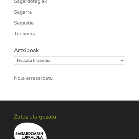
Sagardotegiak
Sagarra
Sagastia
Turismoa
Artxiboak
Artxiboak
Nola erreserbatu
Zatoz eta gozatu