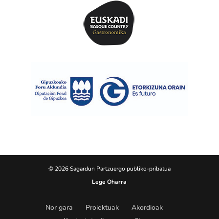
© 2026 Sagardun Partzuergo publiko-pribatua
Lege Oharra
Nor gara
Proiektuak
Akordioak