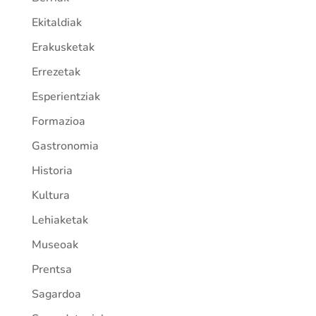
Ekitaldiak
Erakusketak
Errezetak
Esperientziak
Formazioa
Gastronomia
Historia
Kultura
Lehiaketak
Museoak
Prentsa
Sagardoa