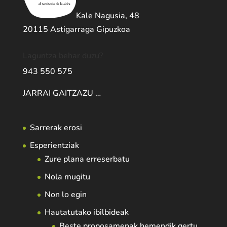
Kale Nagusia, 48
20115 Astigarraga Gipuzkoa
Laguntza behar duzu?
943 550 575
JARRAI GAITZAZU …
Sarrerak erosi
Esperientziak
Zure plana erreserbatu
Nola mugitu
Non lo egin
Hautatutako ibilbideak
Beste proposamenak hemendik gertu