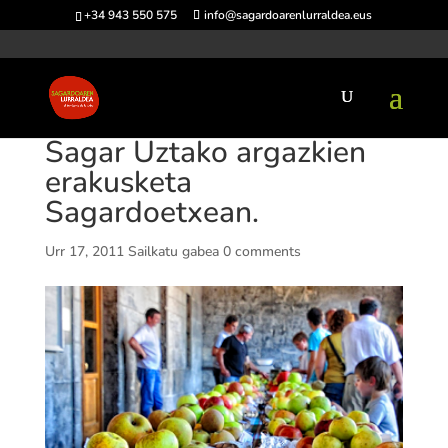
+34 943 550 575
info@sagardoarenlurraldea.eus
Sagar Uztako argazkien
erakusketa
Sagardoetxean.
Urr 17, 2011
Sailkatu gabea
0 comments