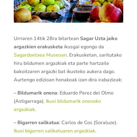
Urriaren 14tik 28ra bitartean
Sagar Uzta jaiko
argazkien erakusketa
ikusgai egongo da
Sagardoetxea Museoan
. Erakusketan, saritutako
hiru bildumen argazkiak eta parte hartzaile
bakoitzaren argazki bat ikusteko aukera dago.
Aurtengo edizioan honakoak izan dira irabazleak:
– Bildumarik onena
: Eduardo Perez del Olmo
(Astigarraga).
Ikusi bildumarik onenako
argazkiak
.
– Bigarren sailkatua
: Carlos de Cos (Soraluze).
Ikusi bigarren sailkatuaren argazkiak
.