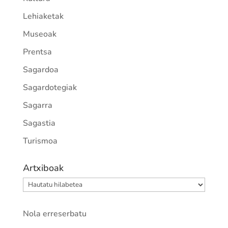
Lehiaketak
Museoak
Prentsa
Sagardoa
Sagardotegiak
Sagarra
Sagastia
Turismoa
Artxiboak
Artxiboak
Nola erreserbatu