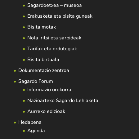
Sagardoetxea – museoa
Erakusketa eta bisita guneak
Bisita motak
Nola iritsi eta sarbideak
Tarifak eta ordutegiak
Bisita birtuala
Dokumentazio zentroa
Sagardo Forum
Informazio orokorra
Nazioarteko Sagardo Lehiaketa
Aurreko edizioak
Hedapena
Agenda