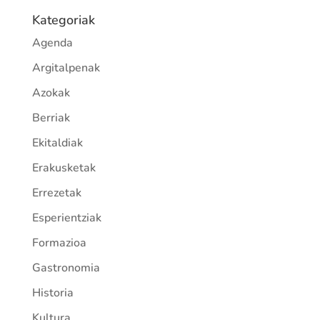
Kategoriak
Agenda
Argitalpenak
Azokak
Berriak
Ekitaldiak
Erakusketak
Errezetak
Esperientziak
Formazioa
Gastronomia
Historia
Kultura