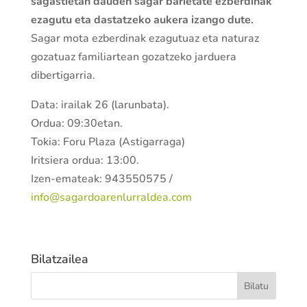
sagastietan dauden sagar barietate ezberdinak
ezagutu eta dastatzeko aukera izango dute.
Sagar mota ezberdinak ezagutuaz eta naturaz
gozatuaz familiartean gozatzeko jarduera
dibertigarria.
Data: irailak 26 (larunbata).
Ordua: 09:30etan.
Tokia: Foru Plaza (Astigarraga)
Iritsiera ordua: 13:00.
Izen-emateak: 943550575 /
info@sagardoarenlurraldea.com
Bilatzailea