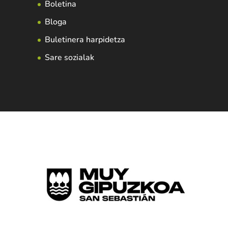
Boletina
Bloga
Buletinera harpidetza
Sare sozialak