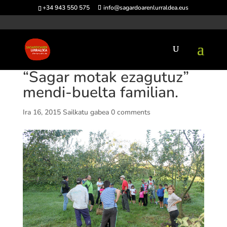
+34 943 550 575
info@sagardoarenlurraldea.eus
“Sagar motak ezagutuz”
mendi-buelta familian.
Ira 16, 2015
Sailkatu gabea
0 comments