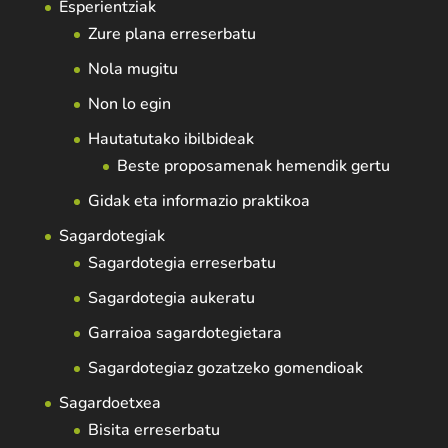
Esperientziak
Zure plana erreserbatu
Nola mugitu
Non lo egin
Hautatutako ibilbideak
Beste proposamenak hemendik gertu
Gidak eta informazio praktikoa
Sagardotegiak
Sagardotegia erreserbatu
Sagardotegia aukeratu
Garraioa sagardotegietara
Sagardotegiaz gozatzeko gomendioak
Sagardoetxea
Bisita erreserbatu