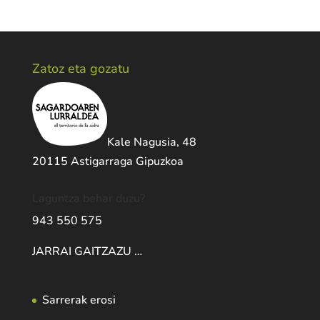
Zatoz eta gozatu
Kale Nagusia, 48
20115 Astigarraga Gipuzkoa
Laguntza behar duzu?
943 550 575
JARRAI GAITZAZU …
Sarrerak erosi