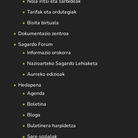
Nola iritsi eta sarbideak
Tarifak eta ordutegiak
Bisita birtuala
Dokumentazio zentroa
Sagardo Forum
Informazio orokorra
Nazioarteko Sagardo Lehiaketa
Aurreko edizioak
Hedapena
Agenda
Boletina
Bloga
Buletinera harpidetza
Sare sozialak