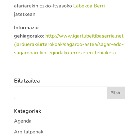
afariarekin Ezkio-Itsasoko
Labekoa Berri
jatetxean.
Informazio
gehiagorako
:
http://www.igartubeitibaserria.net
/jarduerak/urterokoak/sagardo-astea/sagar-edo-
sagardoarekin-egindako-errezeten-lehiaketa
Bilatzailea
Kategoriak
Agenda
Argitalpenak