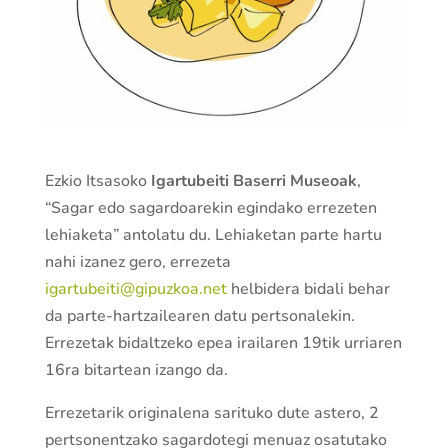
Ezkio Itsasoko
Igartubeiti Baserri Museoak
,
“Sagar edo sagardoarekin egindako errezeten
lehiaketa” antolatu du. Lehiaketan parte hartu
nahi izanez gero, errezeta
igartubeiti@gipuzkoa.net
helbidera bidali behar
da parte-hartzailearen datu pertsonalekin.
Errezetak bidaltzeko epea irailaren 19tik urriaren
16ra bitartean izango da.
Errezetarik originalena sarituko dute astero, 2
pertsonentzako sagardotegi menuaz osatutako