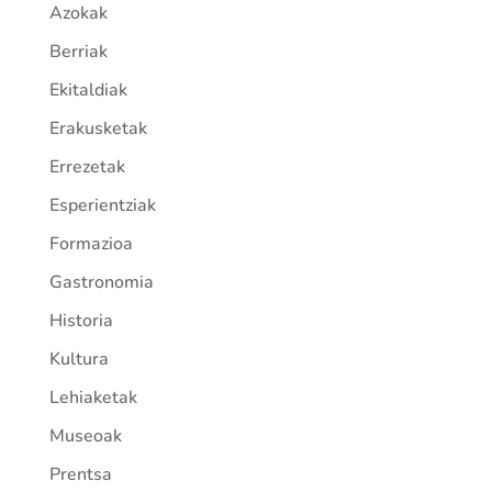
Azokak
Berriak
Ekitaldiak
Erakusketak
Errezetak
Esperientziak
Formazioa
Gastronomia
Historia
Kultura
Lehiaketak
Museoak
Prentsa