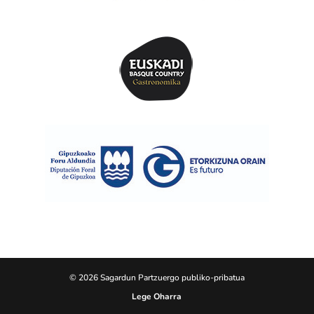
© 2026 Sagardun Partzuergo publiko-pribatua
Lege Oharra