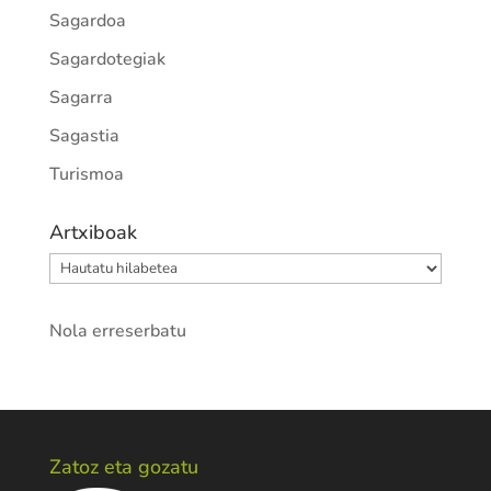
Sagardoa
Sagardotegiak
Sagarra
Sagastia
Turismoa
Artxiboak
Artxiboak
Nola erreserbatu
Zatoz eta gozatu