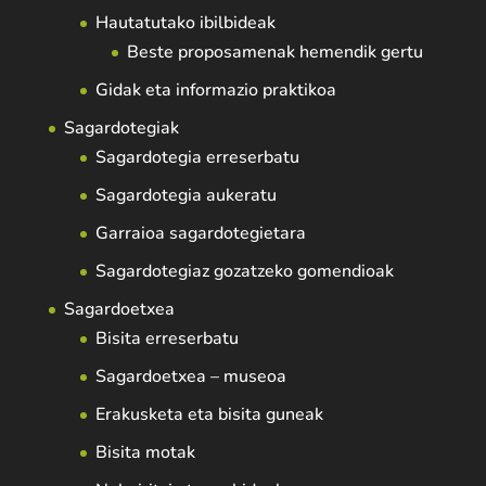
Hautatutako ibilbideak
Beste proposamenak hemendik gertu
Gidak eta informazio praktikoa
Sagardotegiak
Sagardotegia erreserbatu
Sagardotegia aukeratu
Garraioa sagardotegietara
Sagardotegiaz gozatzeko gomendioak
Sagardoetxea
Bisita erreserbatu
Sagardoetxea – museoa
Erakusketa eta bisita guneak
Bisita motak