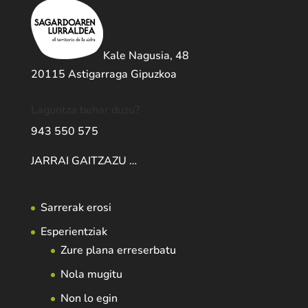
Kale Nagusia, 48
20115 Astigarraga Gipuzkoa
Laguntza behar duzu?
943 550 575
JARRAI GAITZAZU …
Sarrerak erosi
Esperientziak
Zure plana erreserbatu
Nola mugitu
Non lo egin