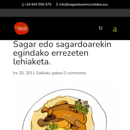
+34 943 550 575
info@sagardoarenlurraldea.eus
Sagar edo sagardoarekin
egindako errezeten
lehiaketa.
Ira 20, 2011
Sailkatu gabea
0 comments