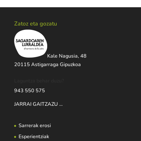
Zatoz eta gozatu
Kale Nagusia, 48
20115 Astigarraga Gipuzkoa
Laguntza behar duzu?
943 550 575
JARRAI GAITZAZU …
Sarrerak erosi
Esperientziak