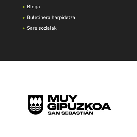
Bloga
Buletinera harpidetza
Sare sozialak