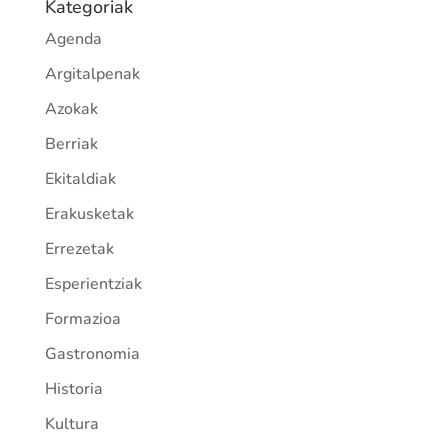
Kategoriak
Agenda
Argitalpenak
Azokak
Berriak
Ekitaldiak
Erakusketak
Errezetak
Esperientziak
Formazioa
Gastronomia
Historia
Kultura