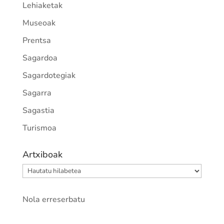
Lehiaketak
Museoak
Prentsa
Sagardoa
Sagardotegiak
Sagarra
Sagastia
Turismoa
Artxiboak
Artxiboak
Nola erreserbatu