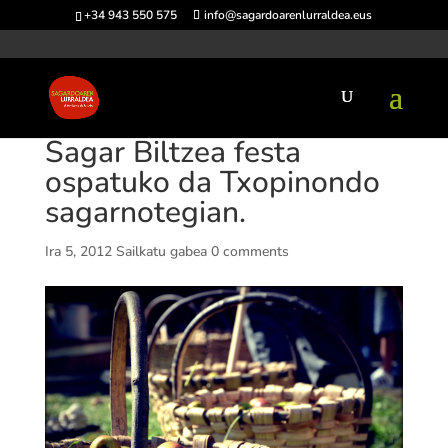
+34 943 550 575
info@sagardoarenlurraldea.eus
Sagar Biltzea festa
ospatuko da Txopinondo
sagarnotegian.
Ira 5, 2012
Sailkatu gabea
0 comments