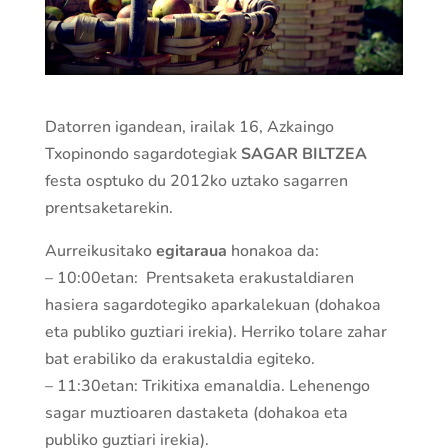
Datorren igandean, irailak 16, Azkaingo
Txopinondo sagardotegiak
SAGAR BILTZEA
festa osptuko du 2012ko uztako sagarren
prentsaketarekin.
Aurreikusitako
egitaraua
honakoa da:
– 10:00etan: Prentsaketa erakustaldiaren
hasiera sagardotegiko aparkalekuan (dohakoa
eta publiko guztiari irekia). Herriko tolare zahar
bat erabiliko da erakustaldia egiteko.
– 11:30etan: Trikitixa emanaldia. Lehenengo
sagar muztioaren dastaketa (dohakoa eta
publiko guztiari irekia).