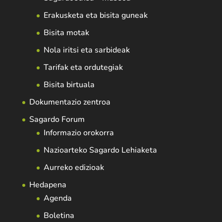
Erakusketa eta bisita guneak
Bisita motak
Nola iritsi eta sarbideak
Tarifak eta ordutegiak
Bisita birtuala
Dokumentazio zentroa
Sagardo Forum
Informazio orokorra
Nazioarteko Sagardo Lehiaketa
Aurreko edizioak
Hedapena
Agenda
Boletina