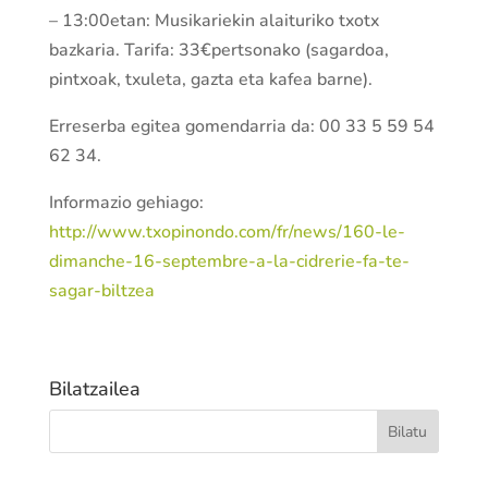
– 13:00etan: Musikariekin alaituriko txotx
bazkaria. Tarifa: 33€pertsonako (sagardoa,
pintxoak, txuleta, gazta eta kafea barne).
Erreserba egitea gomendarria da: 00 33 5 59 54
62 34.
Informazio gehiago:
http://www.txopinondo.com/fr/news/160-le-
dimanche-16-septembre-a-la-cidrerie-fa-te-
sagar-biltzea
Bilatzailea