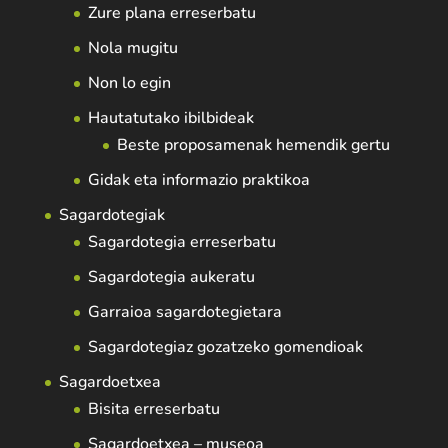
Zure plana erreserbatu
Nola mugitu
Non lo egin
Hautatutako ibilbideak
Beste proposamenak hemendik gertu
Gidak eta informazio praktikoa
Sagardotegiak
Sagardotegia erreserbatu
Sagardotegia aukeratu
Garraioa sagardotegietara
Sagardotegiaz gozatzeko gomendioak
Sagardoetxea
Bisita erreserbatu
Sagardoetxea – museoa