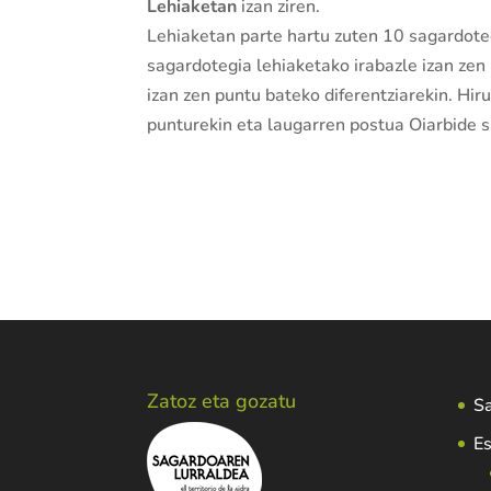
Lehiaketan
izan ziren.
Lehiaketan parte hartu zuten 10 sagardote
sagardotegia lehiaketako irabazle izan zen
izan zen puntu bateko diferentziarekin. Hi
punturekin eta laugarren postua Oiarbide 
Zatoz eta gozatu
Sa
Es