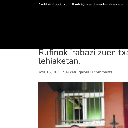
+34 943 550 575
info@sagardoarenlurraldea.eus
Sarrerak 
Rufinok irabazi zuen t
lehiaketan.
Aza 15, 2011
Sailkatu gabea
0 comments