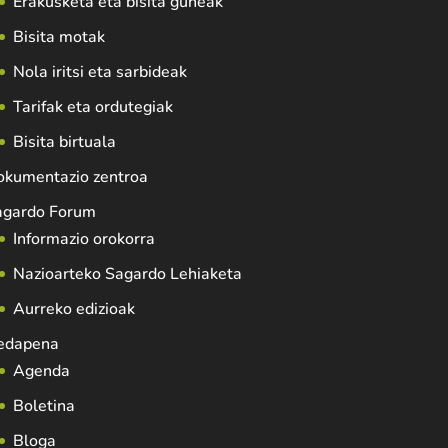
Erakusketa eta bisita guneak
Bisita motak
Nola iritsi eta sarbideak
Tarifak eta ordutegiak
Bisita birtuala
okumentazio zentroa
agardo Forum
Informazio orokorra
Nazioarteko Sagardo Lehiaketa
Aurreko edizioak
edapena
Agenda
Boletina
Bloga