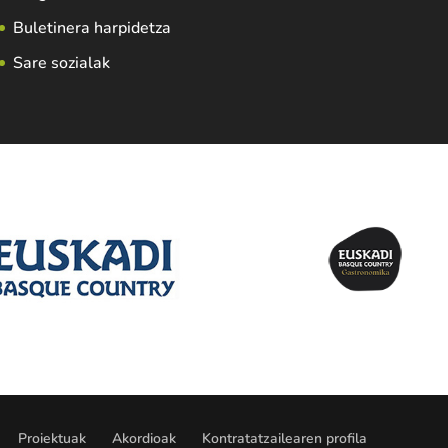
Buletinera harpidetza
Sare sozialak
Proiektuak
Akordioak
Kontratatzailearen profila