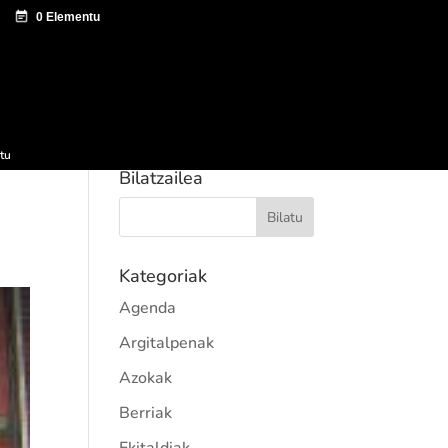
tazio zentroa
Sagardo Forum
Hedapena
tu
Bilatzailea
Kategoriak
Agenda
Argitalpenak
Azokak
Berriak