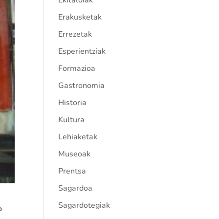
Ekitaldiak
Erakusketak
Errezetak
Esperientziak
Formazioa
Gastronomia
Historia
Kultura
Lehiaketak
Museoak
Prentsa
Sagardoa
Sagardotegiak
o