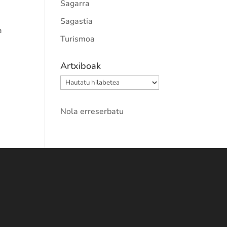
Sagarra
Sagastia
a
Turismoa
Artxiboak
Artxiboak
Nola erreserbatu