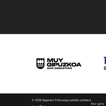
© 2026 Sagardun Partzuergo publiko-pribatua
Nor gara