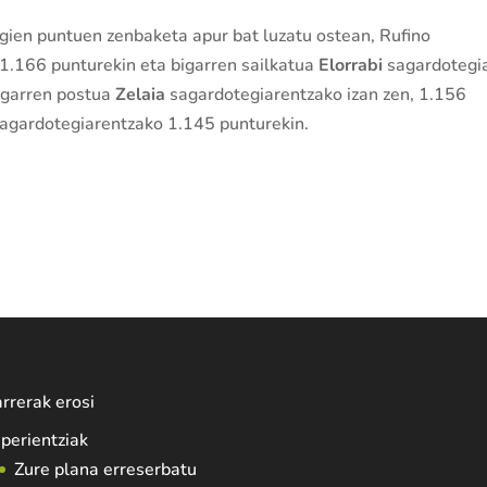
gien puntuen zenbaketa apur bat luzatu ostean, Rufino
 1.166 punturekin eta bigarren sailkatua
Elorrabi
sagardotegi
rugarren postua
Zelaia
sagardotegiarentzako izan zen, 1.156
sagardotegiarentzako 1.145 punturekin.
rrerak erosi
perientziak
Zure plana erreserbatu