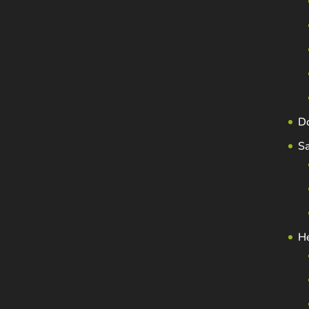
D
S
H