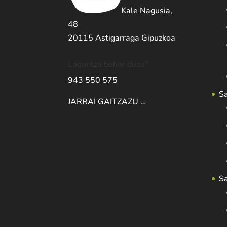
Kale Nagusia,
48
20115 Astigarraga Gipuzkoa
Laguntza behar duzu?
943 550 575
S
JARRAI GAITZAZU …
S