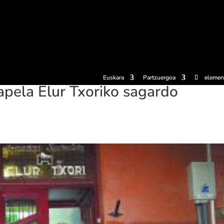
erosi
Esperientziak
Sagardotegiak
Sagardoetxea
Dokumen
Euskara
Partzuergoa
elemen
xapela Elur Txoriko sagardo