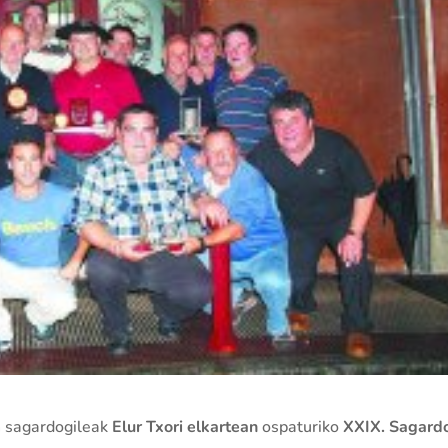
en sagardogileak
Elur Txori elkartean
ospaturiko
XXIX. Sagard