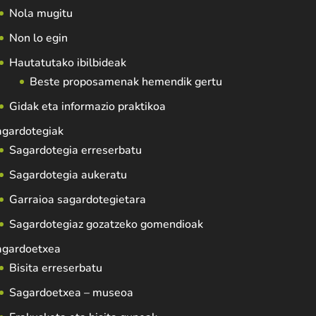
Nola mugitu
Non lo egin
Hautatutako ibilbideak
Beste proposamenak hemendik gertu
Gidak eta informazio praktikoa
agardotegiak
Sagardotegia erreserbatu
Sagardotegia aukeratu
Garraioa sagardotegietara
Sagardotegiaz gozatzeko gomendioak
agardoetxea
Bisita erreserbatu
Sagardoetxea – museoa