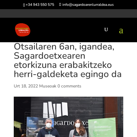
+34 943 550 575
info@sagardoarenlurraldea.eus
Otsailaren 6an, igandea,
Sagardoetxearen
etorkizuna erabakitzeko
herri-galdeketa egingo da
Urt 18, 2022
Museoak
0 comments