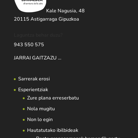
Kale Nagusia, 48
20115 Astigarraga Gipuzkoa
Laguntza behar duzu?
943 550 575
JARRAI GAITZAZU …
Sarrerak erosi
Esperientziak
Zure plana erreserbatu
Nola mugitu
Non lo egin
Hautatutako ibilbideak