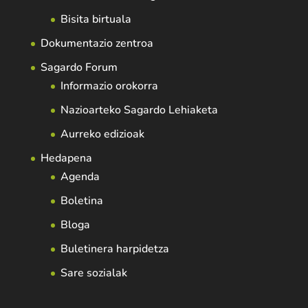
Bisita birtuala
Dokumentazio zentroa
Sagardo Forum
Informazio orokorra
Nazioarteko Sagardo Lehiaketa
Aurreko edizioak
Hedapena
Agenda
Boletina
Bloga
Buletinera harpidetza
Sare sozialak