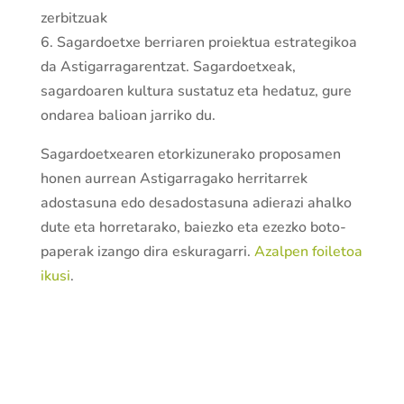
zerbitzuak
6. Sagardoetxe berriaren proiektua estrategikoa
da Astigarragarentzat. Sagardoetxeak,
sagardoaren kultura sustatuz eta hedatuz, gure
ondarea balioan jarriko du.
Sagardoetxearen etorkizunerako proposamen
honen aurrean Astigarragako herritarrek
adostasuna edo desadostasuna adierazi ahalko
dute eta horretarako, baiezko eta ezezko boto-
paperak izango dira eskuragarri.
Azalpen foiletoa
ikusi
.