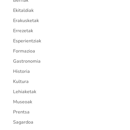
Berriak
Ekitaldiak
Erakusketak
Errezetak
Esperientziak
Formazioa
Gastronomia
Historia
Kultura
Lehiaketak
Museoak
Prentsa
Sagardoa