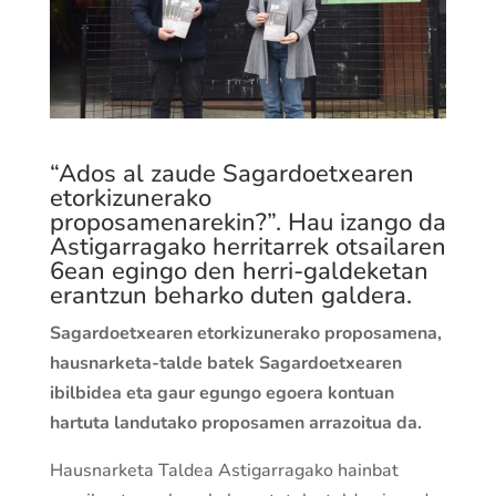
“Ados al zaude Sagardoetxearen
etorkizunerako
proposamenarekin?”. Hau izango da
Astigarragako herritarrek otsailaren
6ean egingo den herri-galdeketan
erantzun beharko duten galdera.
Sagardoetxearen etorkizunerako proposamena,
hausnarketa-talde batek Sagardoetxearen
ibilbidea eta gaur egungo egoera kontuan
hartuta landutako proposamen arrazoitua da.
Hausnarketa Taldea Astigarragako hainbat