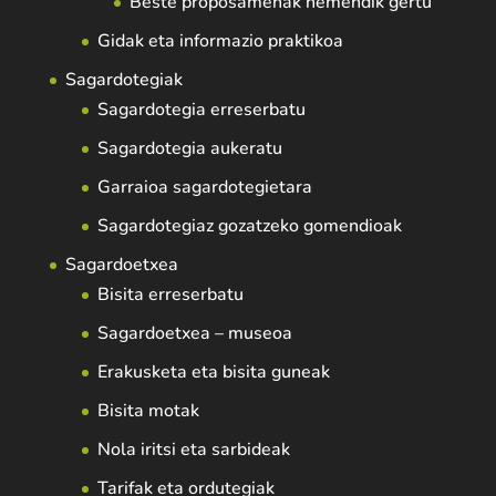
Beste proposamenak hemendik gertu
Gidak eta informazio praktikoa
Sagardotegiak
Sagardotegia erreserbatu
Sagardotegia aukeratu
Garraioa sagardotegietara
Sagardotegiaz gozatzeko gomendioak
Sagardoetxea
Bisita erreserbatu
Sagardoetxea – museoa
Erakusketa eta bisita guneak
Bisita motak
Nola iritsi eta sarbideak
Tarifak eta ordutegiak