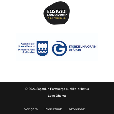
© 2026 Sagardun Partzuergo publiko-pribatua
Lege Oharra
Nor gara
Proiektuak
Akordioak