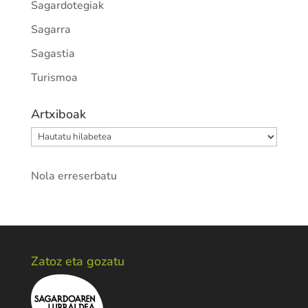
Sagardotegiak
Sagarra
Sagastia
Turismoa
Artxiboak
Artxiboak
Nola erreserbatu
Zatoz eta gozatu