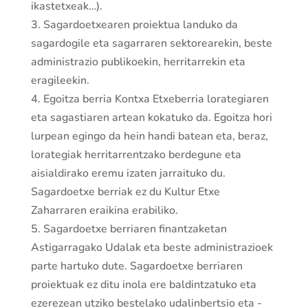
ikastetxeak…).
3. Sagardoetxearen proiektua landuko da
sagardogile eta sagarraren sektorearekin, beste
administrazio publikoekin, herritarrekin eta
eragileekin.
4. Egoitza berria Kontxa Etxeberria lorategiaren
eta sagastiaren artean kokatuko da. Egoitza hori
lurpean egingo da hein handi batean eta, beraz,
lorategiak herritarrentzako berdegune eta
aisialdirako eremu izaten jarraituko du.
Sagardoetxe berriak ez du Kultur Etxe
Zaharraren eraikina erabiliko.
5. Sagardoetxe berriaren finantzaketan
Astigarragako Udalak eta beste administrazioek
parte hartuko dute. Sagardoetxe berriaren
proiektuak ez ditu inola ere baldintzatuko eta
ezerezean utziko bestelako udalinbertsio eta -