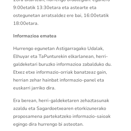
9:00etatik 13:30etara eta astearte eta
ostegunetan arratsaldez ere bai, 16:00etatik
18:00etara.
Informazioa ematea
Hurrengo egunetan Astigarragako Udalak,
Elhuyar eta TaPunturekin elkarlanean, herri-
galdeketari buruzko informazioa zabalduko du.
Etxez etxe informazio-orriak banatzeaz gain,
herrian zehar hainbat informazio-panel eta
euskarri jarriko dira.
Era berean, herri-galdeketaren zehaztasunak
azaldu eta Sagardoetxearen etorkizunerako
proposamena partekatzeko informazio-saioak
egingo dira hurrengo bi asteotan.