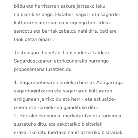
bildu eta herritarren eskura jartzeko leku
nahikorik ez dago. Halaber, sagar- eta sagardo-
kulturaren alorrean gaur egungo lan-ildoak
sendotu eta berriak zabaldu nahi dira, beti ere
lankidetza oinarri.
Testuinguru honetan, hausnarketa-taldeak
Sagardoetxearen etorkizunerako hurrengo
proposamena luzatzen du:
1. Sagardoetxearen proiektu berriak Astigarraga
sagardogintzaren eta sagarraren kulturaren
erdigunean jarriko du eta herri- eta eskualde-
izaera eta -proiekzioa gaindituko ditu.
2. Bertako ekonomia, merkataritza eta turismoa
sustatuko ditu, eta askotariko bisitariak
erakarriko ditu (bertako nahiz atzerriko bisitariak,