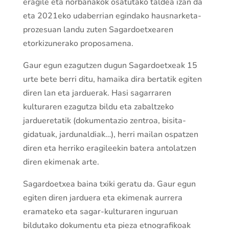
eragile eta norbanakok osatutako taldea izan da
eta 2021eko udaberrian egindako hausnarketa-
prozesuan landu zuten Sagardoetxearen
etorkizunerako proposamena.
Gaur egun ezagutzen dugun Sagardoetxeak 15
urte bete berri ditu, hamaika dira bertatik egiten
diren lan eta jarduerak. Hasi sagarraren
kulturaren ezagutza bildu eta zabaltzeko
jardueretatik (dokumentazio zentroa, bisita-
gidatuak, jardunaldiak…), herri mailan ospatzen
diren eta herriko eragileekin batera antolatzen
diren ekimenak arte.
Sagardoetxea baina txiki geratu da. Gaur egun
egiten diren jarduera eta ekimenak aurrera
eramateko eta sagar-kulturaren inguruan
bildutako dokumentu eta pieza etnografikoak