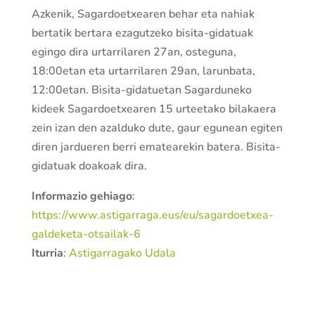
Azkenik, Sagardoetxearen behar eta nahiak
bertatik bertara ezagutzeko bisita-gidatuak
egingo dira urtarrilaren 27an, osteguna,
18:00etan eta urtarrilaren 29an, larunbata,
12:00etan. Bisita-gidatuetan Sagarduneko
kideek Sagardoetxearen 15 urteetako bilakaera
zein izan den azalduko dute, gaur egunean egiten
diren jardueren berri ematearekin batera. Bisita-
gidatuak doakoak dira.
Informazio gehiago
:
https://www.astigarraga.eus/eu/sagardoetxea-
galdeketa-otsailak-6
Iturria
:
Astigarragako Udala