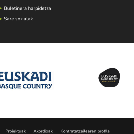
Buletinera harpidetza
Sare sozialak
Proiektuak
Akordioak
Kontratatzailearen profila