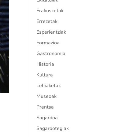
Ekitaldiak
Erakusketak
Errezetak
Esperientziak
Formazioa
Gastronomia
Historia
Kultura
Lehiaketak
Museoak
Prentsa
o
Sagardoa
Sagardotegiak