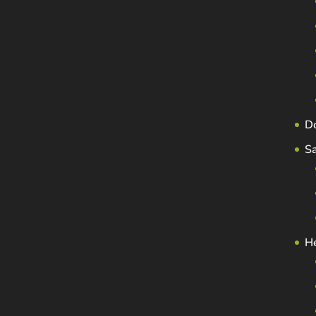
D
S
H