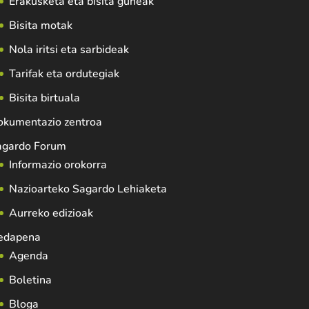
Erakusketa eta bisita guneak
Bisita motak
Nola iritsi eta sarbideak
Tarifak eta ordutegiak
Bisita birtuala
okumentazio zentroa
agardo Forum
Informazio orokorra
Nazioarteko Sagardo Lehiaketa
Aurreko edizioak
edapena
Agenda
Boletina
Bloga