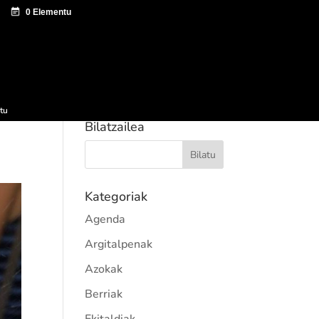
tazio zentroa
Sagardo Forum
Hedapena
tu
Bilatzailea
Kategoriak
Agenda
Argitalpenak
Azokak
Berriak