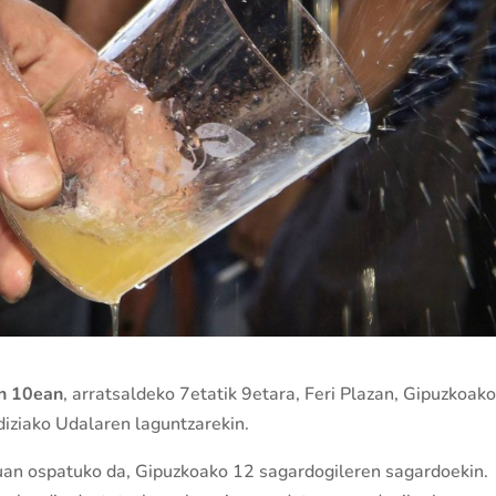
en 10ean
, arratsaldeko 7etatik 9etara, Feri Plazan, Gipuzkoak
diziako Udalaren laguntzarekin.
uan ospatuko da, Gipuzkoako 12 sagardogileren sagardoekin.