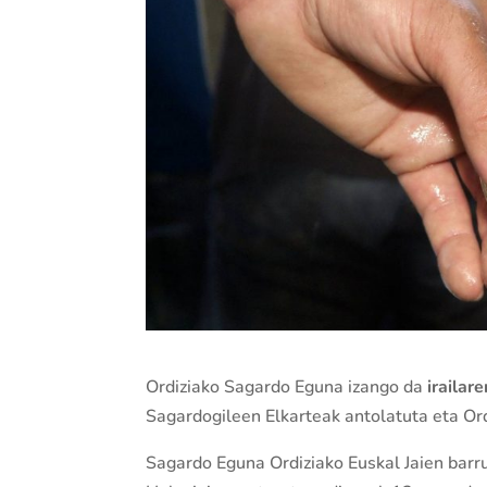
Ordiziako Sagardo Eguna izango da
irailar
Sagardogileen Elkarteak antolatuta eta Or
Sagardo Eguna Ordiziako Euskal Jaien barr