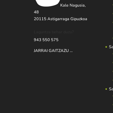
Kale Nagusia,
48
20115 Astigarraga Gipuzkoa
Laguntza behar duzu?
943 550 575
S
JARRAI GAITZAZU …
S