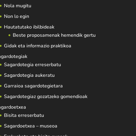
Nola mugitu
Non lo egin
Hautatutako ibilbideak
Beste proposamenak hemendik gertu
Gidak eta informazio praktikoa
agardotegiak
Sagardotegia erreserbatu
Sagardotegia aukeratu
Garraioa sagardotegietara
Sagardotegiaz gozatzeko gomendioak
agardoetxea
Bisita erreserbatu
Sagardoetxea – museoa