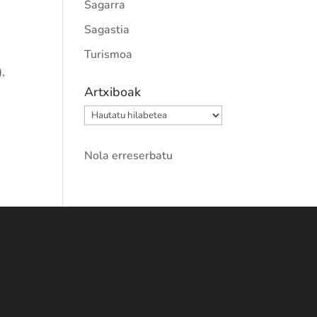
Sagarra
Sagastia
Turismoa
),
Artxiboak
Artxiboak
Nola erreserbatu