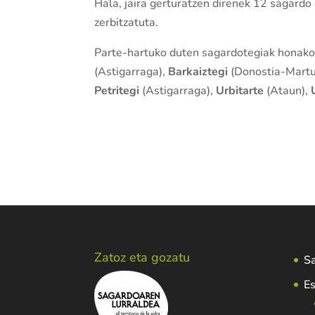
Hala, jaira gerturatzen direnek 12 sagardo
zerbitzatuta.
Parte-hartuko duten sagardotegiak honako
(Astigarraga),
Barkaiztegi
(Donostia-Mart
Petritegi
(Astigarraga),
Urbitarte
(Ataun),
Zatoz eta gozatu
Sa
Es