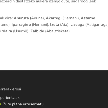
 ezberdin dastatzeko aukera izango dute, sagardogileek
ak dira:
Aburuza
(Aduna),
Akarregi
(Hernani),
Astarbe
utene),
Iparragirre
(Hernani),
Izeta
(Aia),
Lizeaga
(Astigarraga
Urdaira
(Usurbil),
Zalbide
(Abaltzisketa).
rrerak erosi
perientziak
Zure plana erreserbatu