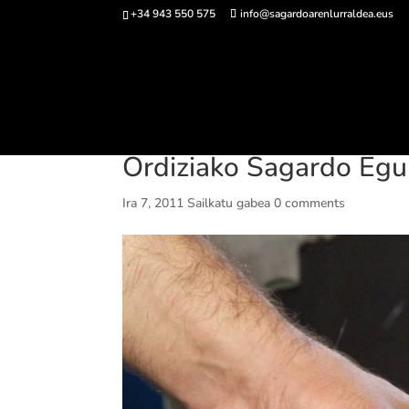
+34 943 550 575
info@sagardoarenlurraldea.eus
Sarrerak 
Ordiziako Sagardo Egun
Ira 7, 2011
Sailkatu gabea
0 comments