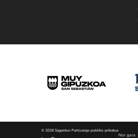
© 2026 Sagardun Partzuergo publiko-pribatua
Nor gara