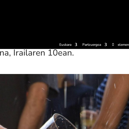
erosi
Esperientziak
Sagardotegiak
Sagardoetxea
Dokumen
Euskara
Partzuergoa
elemen
a, Irailaren 10ean.