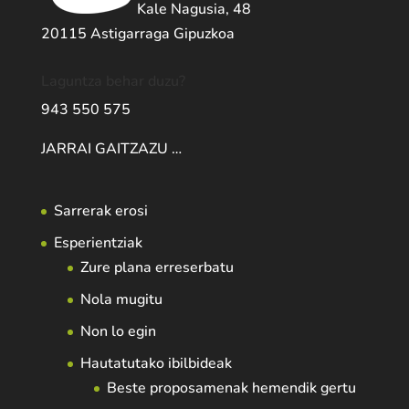
Kale Nagusia, 48
20115 Astigarraga Gipuzkoa
Laguntza behar duzu?
943 550 575
JARRAI GAITZAZU …
Sarrerak erosi
Esperientziak
Zure plana erreserbatu
Nola mugitu
Non lo egin
Hautatutako ibilbideak
Beste proposamenak hemendik gertu