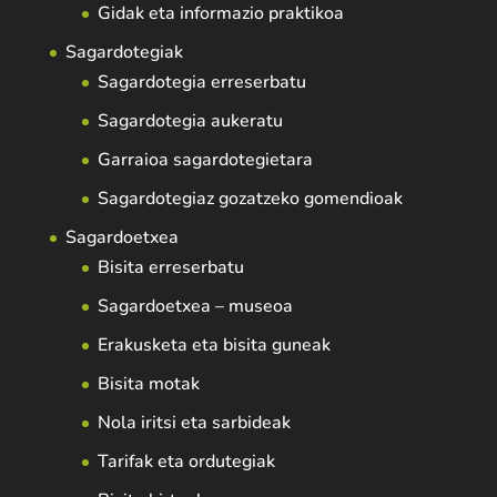
Gidak eta informazio praktikoa
Sagardotegiak
Sagardotegia erreserbatu
Sagardotegia aukeratu
Garraioa sagardotegietara
Sagardotegiaz gozatzeko gomendioak
Sagardoetxea
Bisita erreserbatu
Sagardoetxea – museoa
Erakusketa eta bisita guneak
Bisita motak
Nola iritsi eta sarbideak
Tarifak eta ordutegiak