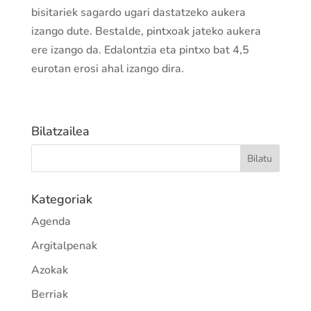
bisitariek sagardo ugari dastatzeko aukera
izango dute. Bestalde, pintxoak jateko aukera
ere izango da. Edalontzia eta pintxo bat 4,5
eurotan erosi ahal izango dira.
Bilatzailea
Kategoriak
Agenda
Argitalpenak
Azokak
Berriak