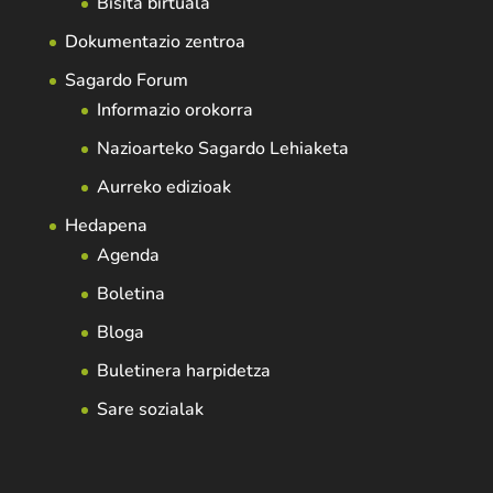
Bisita birtuala
Dokumentazio zentroa
Sagardo Forum
Informazio orokorra
Nazioarteko Sagardo Lehiaketa
Aurreko edizioak
Hedapena
Agenda
Boletina
Bloga
Buletinera harpidetza
Sare sozialak