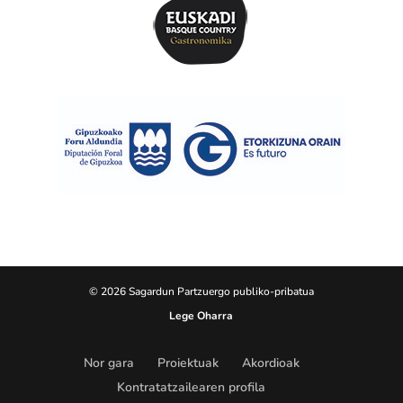
© 2026 Sagardun Partzuergo publiko-pribatua
Lege Oharra
Nor gara
Proiektuak
Akordioak
Kontratatzailearen profila