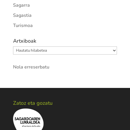
Sagarra
Sagastia
Turismoa
Artxiboak
Artxiboak
Nola erreserbatu
Zatoz eta gozatu