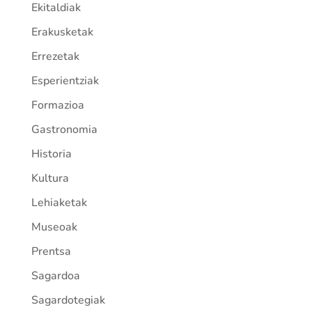
Ekitaldiak
Erakusketak
Errezetak
Esperientziak
Formazioa
Gastronomia
Historia
Kultura
Lehiaketak
Museoak
Prentsa
Sagardoa
Sagardotegiak