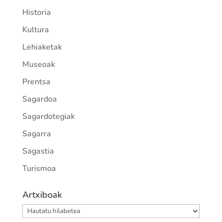
Historia
Kultura
Lehiaketak
Museoak
Prentsa
Sagardoa
Sagardotegiak
Sagarra
Sagastia
Turismoa
Artxiboak
Artxiboak