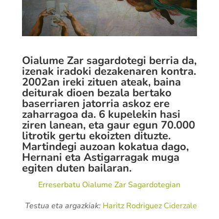
Oialume Zar sagardotegi berria da,
izenak iradoki dezakenaren kontra.
2002an ireki zituen ateak, baina
deiturak dioen bezala bertako
baserriaren jatorria askoz ere
zaharragoa da. 6 kupelekin hasi
ziren lanean, eta gaur egun 70.000
litrotik gertu ekoizten dituzte.
Martindegi auzoan kokatua dago,
Hernani eta Astigarragak muga
egiten duten bailaran.
Erreserbatu Oialume Zar Sagardotegian
Testua eta argazkiak:
Haritz Rodriguez
Ciderzale