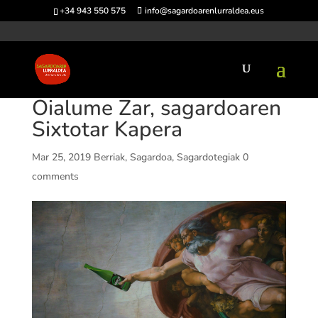
+34 943 550 575
info@sagardoarenlurraldea.eus
Oialume Zar, sagardoaren
Sixtotar Kapera
Mar 25, 2019
Berriak
,
Sagardoa
,
Sagardotegiak
0
comments