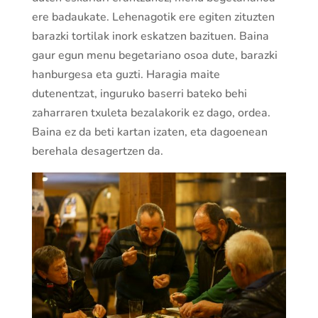
ere badaukate. Lehenagotik ere egiten zituzten
barazki tortilak inork eskatzen bazituen. Baina
gaur egun menu begetariano osoa dute, barazki
hanburgesa eta guzti. Haragia maite
dutenentzat, inguruko baserri bateko behi
zaharraren txuleta bezalakorik ez dago, ordea.
Baina ez da beti kartan izaten, eta dagoenean
berehala desagertzen da.