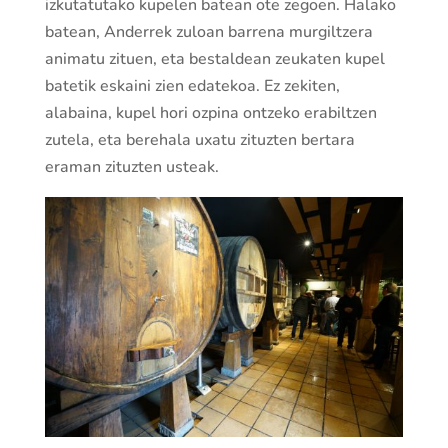
izkutatutako kupelen batean ote zegoen. Halako
batean, Anderrek zuloan barrena murgiltzera
animatu zituen, eta bestaldean zeukaten kupel
batetik eskaini zien edatekoa. Ez zekiten,
alabaina, kupel hori ozpina ontzeko erabiltzen
zutela, eta berehala uxatu zituzten bertara
eraman zituzten usteak.