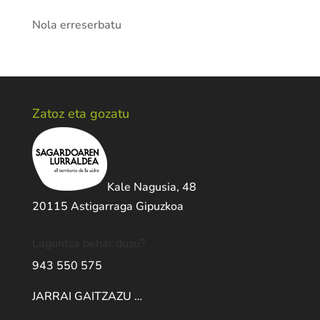
Nola erreserbatu
Zatoz eta gozatu
Kale Nagusia, 48
20115 Astigarraga Gipuzkoa
Laguntza behar duzu?
943 550 575
JARRAI GAITZAZU …