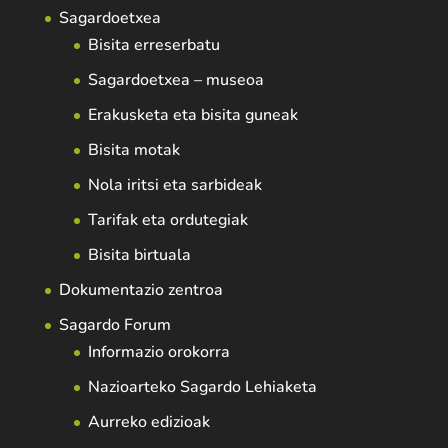
Sagardoetxea
Bisita erreserbatu
Sagardoetxea – museoa
Erakusketa eta bisita guneak
Bisita motak
Nola iritsi eta sarbideak
Tarifak eta ordutegiak
Bisita birtuala
Dokumentazio zentroa
Sagardo Forum
Informazio orokorra
Nazioarteko Sagardo Lehiaketa
Aurreko edizioak