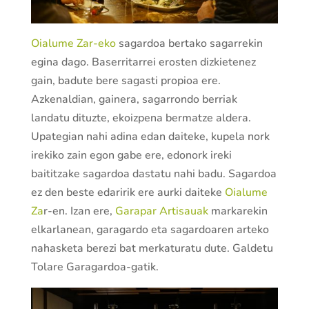
Oialume Zar-eko
sagardoa bertako sagarrekin
egina dago. Baserritarrei erosten dizkietenez
gain, badute bere sagasti propioa ere.
Azkenaldian, gainera, sagarrondo berriak
landatu dituzte, ekoizpena bermatze aldera.
Upategian nahi adina edan daiteke, kupela nork
irekiko zain egon gabe ere, edonork ireki
baititzake sagardoa dastatu nahi badu. Sagardoa
ez den beste edaririk ere aurki daiteke
Oialume
Za
r-en. Izan ere,
Garapar Artisauak
markarekin
elkarlanean, garagardo eta sagardoaren arteko
nahasketa berezi bat merkaturatu dute. Galdetu
Tolare Garagardoa-gatik.