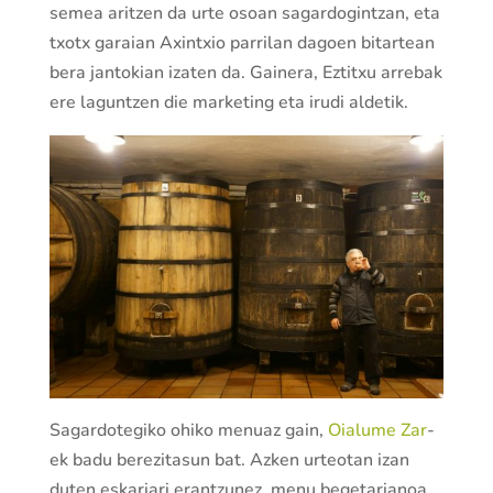
semea aritzen da urte osoan sagardogintzan, eta
txotx garaian Axintxio parrilan dagoen bitartean
bera jantokian izaten da. Gainera, Eztitxu arrebak
ere laguntzen die marketing eta irudi aldetik.
Sagardotegiko ohiko menuaz gain,
Oialume Zar
-
ek badu berezitasun bat. Azken urteotan izan
duten eskariari erantzunez, menu begetarianoa