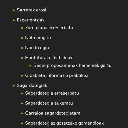
Sarrerak erosi
Esperientziak
Zure plana erreserbatu
Nola mugitu
Non lo egin
Hautatutako ibilbideak
Beste proposamenak hemendik gertu
Gidak eta informazio praktikoa
Sagardotegiak
Sagardotegia erreserbatu
Sagardotegia aukeratu
Garraioa sagardotegietara
Sagardotegiaz gozatzeko gomendioak