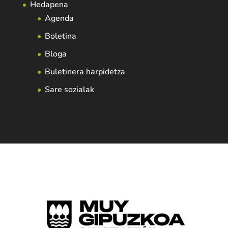
Hedapena
Agenda
Boletina
Bloga
Buletinera harpidetza
Sare sozialak