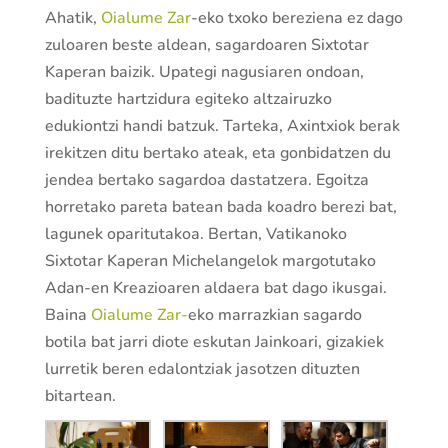
Ahatik,
Oialume Zar
-eko txoko bereziena ez dago
zuloaren beste aldean, sagardoaren Sixtotar
Kaperan baizik. Upategi nagusiaren ondoan,
badituzte hartzidura egiteko altzairuzko
edukiontzi handi batzuk. Tarteka, Axintxiok berak
irekitzen ditu bertako ateak, eta gonbidatzen du
jendea bertako sagardoa dastatzera. Egoitza
horretako pareta batean bada koadro berezi bat,
lagunek oparitutakoa. Bertan, Vatikanoko
Sixtotar Kaperan Michelangelok margotutako
Adan-en Kreazioaren aldaera bat dago ikusgai.
Baina
Oialume Zar-
eko marrazkian sagardo
botila bat jarri diote eskutan Jainkoari, gizakiek
lurretik beren edalontziak jasotzen dituzten
bitartean.