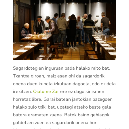
Sagardotegien inguruan bada halako mito bat.
Txantxa giroan, maiz esan ohi da sagardorik
onena duen kupela izkutuan dagoela, edo ez dela
irekitzen.
Oialume Zar
ere ez dago sinismen
horretaz libre. Garai batean jantokian bazegoen
halako zulo txiki bat, upategi atzeko beste gela
batera eramaten zuena. Batek baino gehiagok
galdetzen zuen ea sagardorik onena hor