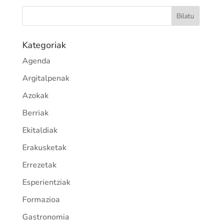
Kategoriak
Agenda
Argitalpenak
Azokak
Berriak
Ekitaldiak
Erakusketak
Errezetak
Esperientziak
Formazioa
Gastronomia