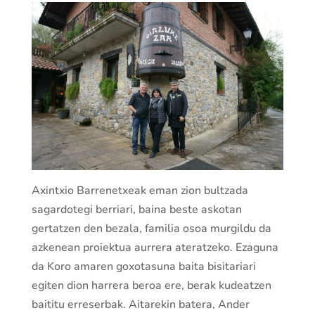
Axintxio Barrenetxeak eman zion bultzada
sagardotegi berriari, baina beste askotan
gertatzen den bezala, familia osoa murgildu da
azkenean proiektua aurrera ateratzeko. Ezaguna
da Koro amaren goxotasuna baita bisitariari
egiten dion harrera beroa ere, berak kudeatzen
baititu erreserbak. Aitarekin batera, Ander