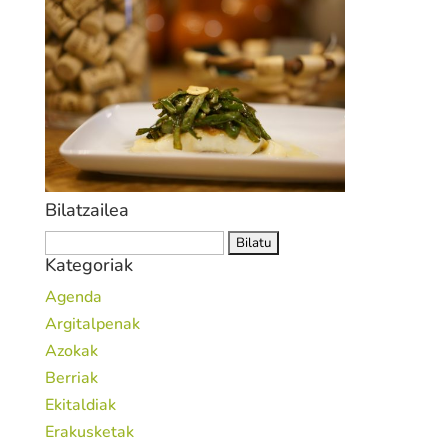
Bilatzailea
Bilatu:
Kategoriak
Agenda
Argitalpenak
Azokak
Berriak
Ekitaldiak
Erakusketak