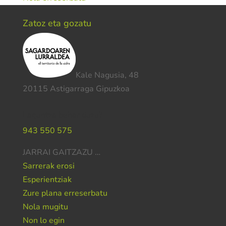
Zatoz eta gozatu
Kale Nagusia, 48
20115 Astigarraga Gipuzkoa
Laguntza behar duzu?
943 550 575
JARRAI GAITZAZU …
Sarrerak erosi
Esperientziak
Zure plana erreserbatu
Nola mugitu
Non lo egin