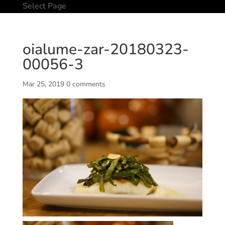
Select Page
oialume-zar-20180323-
00056-3
Mar 25, 2019
0 comments