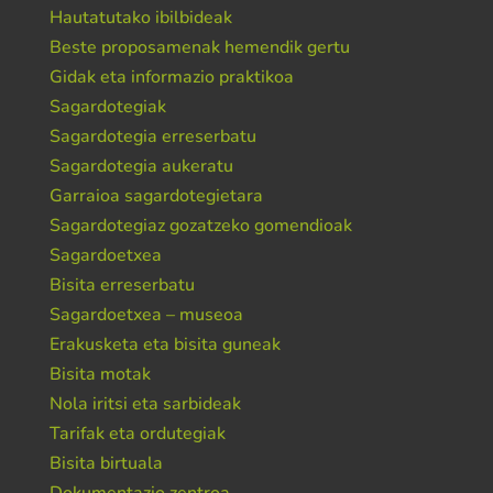
Hautatutako ibilbideak
Beste proposamenak hemendik gertu
Gidak eta informazio praktikoa
Sagardotegiak
Sagardotegia erreserbatu
Sagardotegia aukeratu
Garraioa sagardotegietara
Sagardotegiaz gozatzeko gomendioak
Sagardoetxea
Bisita erreserbatu
Sagardoetxea – museoa
Erakusketa eta bisita guneak
Bisita motak
Nola iritsi eta sarbideak
Tarifak eta ordutegiak
Bisita birtuala