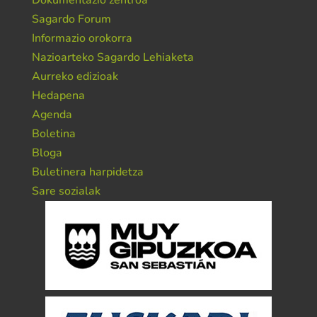
Dokumentazio zentroa
Sagardo Forum
Informazio orokorra
Nazioarteko Sagardo Lehiaketa
Aurreko edizioak
Hedapena
Agenda
Boletina
Bloga
Buletinera harpidetza
Sare sozialak