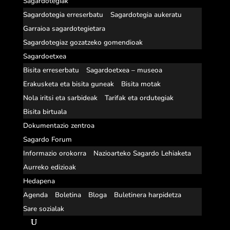
Sagardotegiak
Sagardotegia erreserbatu
Sagardotegia aukeratu
Garraioa sagardotegietara
Sagardotegiaz gozatzeko gomendioak
Sagardoetxea
Bisita erreserbatu
Sagardoetxea – museoa
Erakusketa eta bisita guneak
Bisita motak
Nola iritsi eta sarbideak
Tarifak eta ordutegiak
Bisita birtuala
Dokumentazio zentroa
Sagardo Forum
Informazio orokorra
Nazioarteko Sagardo Lehiaketa
Aurreko edizioak
Hedapena
Agenda
Boletina
Bloga
Buletinera harpidetza
Sare sozialak