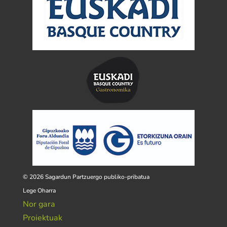
© 2026 Sagardun Partzuergo publiko-pribatua
Lege Oharra
Nor gara
Proiektuak