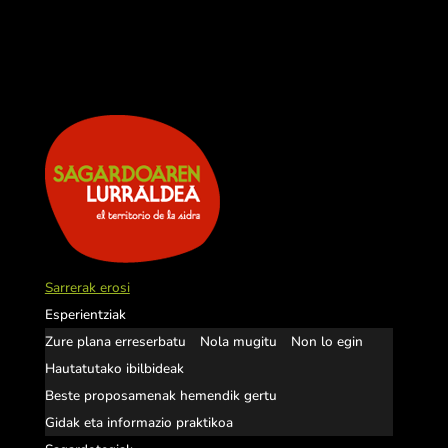
Sarrerak erosi
Esperientziak
Zure plana erreserbatu
Nola mugitu
Non lo egin
Hautatutako ibilbideak
Beste proposamenak hemendik gertu
Gidak eta informazio praktikoa