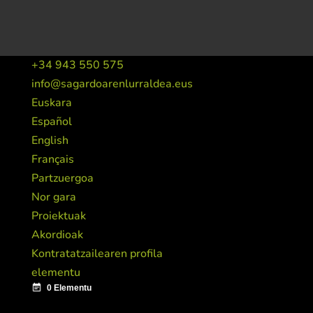
+34 943 550 575
info@sagardoarenlurraldea.eus
Euskara
Español
English
Français
Partzuergoa
Nor gara
Proiektuak
Akordioak
Kontratatzailearen profila
elementu