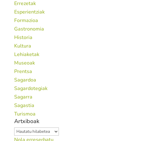
Errezetak
Esperientziak
Formazioa
Gastronomia
Historia
Kultura
Lehiaketak
Museoak
Prentsa
Sagardoa
Sagardotegiak
Sagarra
Sagastia
Turismoa
Artxiboak
Artxiboak
Nola erreserbatu