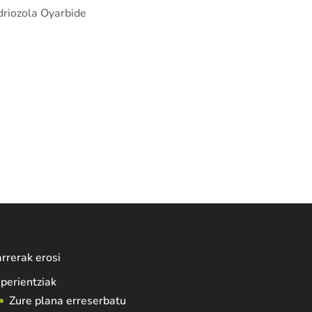
riozola Oyarbide
rrerak erosi
perientziak
Zure plana erreserbatu