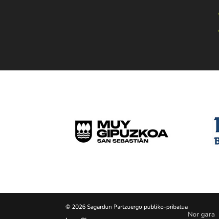
© 2026 Sagardun Partzuergo publiko-pribatua
Nor gara