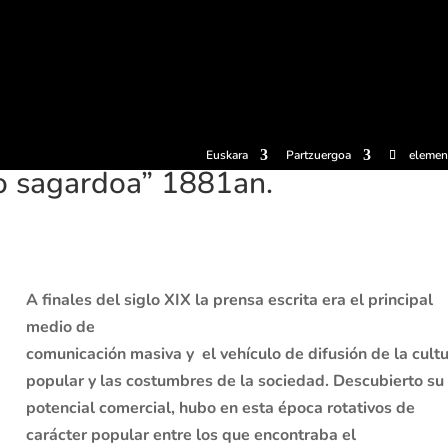
erosi
Esperientziak
Sagardotegiak
Sagardoetxea
Dokumen
Euskara
Partzuergoa
elemen
ko sagardoa” 1881an.
A finales del siglo XIX la prensa escrita era el principal
medio de
comunicación masiva y el vehículo de difusión de la cult
popular y las costumbres de la sociedad. Descubierto su
potencial comercial, hubo en esta época rotativos de
carácter popular entre los que encontraba el