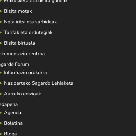
Erakusketa eta bisita guneak
Bisita motak
Nola iritsi eta sarbideak
Tarifak eta ordutegiak
Bisita birtuala
okumentazio zentroa
agardo Forum
Informazio orokorra
Nazioarteko Sagardo Lehiaketa
Aurreko edizioak
edapena
Agenda
Boletina
Bloga