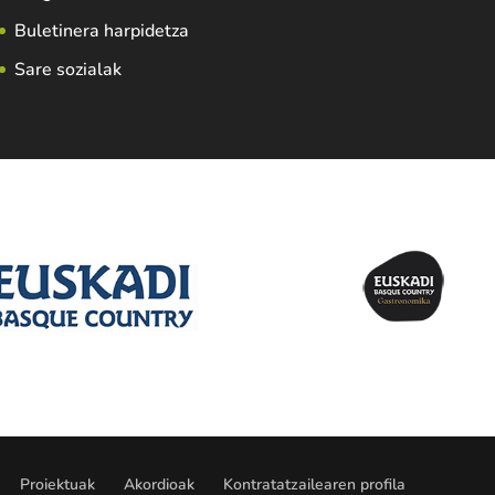
Buletinera harpidetza
Sare sozialak
Proiektuak
Akordioak
Kontratatzailearen profila