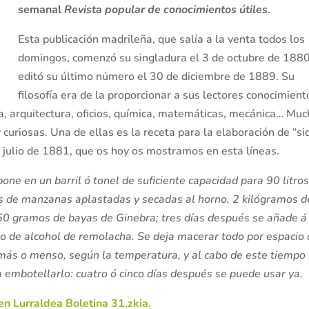
semanal
Revista popular de conocimientos útiles
.
Esta publicación madrileña, que salía a la venta todos los
domingos,
comenzó su singladura el 3 de octubre de 1880
editó su último número el 30 de diciembre de 1889. Su
filosofía era de la proporcionar a sus lectores conocimient
oria, arquitectura, oficios, química, matemáticas, mecánica… Mu
 curiosas. Una de ellas es la receta para la elaboración de “si
e julio de 1881, que os hoy os mostramos en esta líneas.
pone en un barril ó tonel de suficiente capacidad para 90 litro
s de manzanas aplastadas y secadas al horno, 2 kilógramos d
0 gramos de bayas de Ginebra; tres días después se añade á
ro de alcohol de remolacha. Se deja macerar todo por espacio
 más o menso, según la temperatura, y al cabo de este tiempo
ra embotellarlo: cuatro ó cinco días después se puede usar ya.
n Lurraldea Boletina 31.zkia.