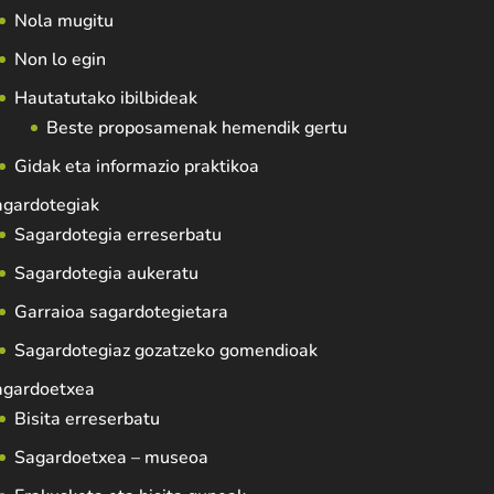
Nola mugitu
Non lo egin
Hautatutako ibilbideak
Beste proposamenak hemendik gertu
Gidak eta informazio praktikoa
agardotegiak
Sagardotegia erreserbatu
Sagardotegia aukeratu
Garraioa sagardotegietara
Sagardotegiaz gozatzeko gomendioak
agardoetxea
Bisita erreserbatu
Sagardoetxea – museoa