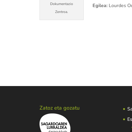
Dokumentazio
Egilea:
Lourdes Od
Zentroa.
Zatoz eta gozatu
Sa
Es