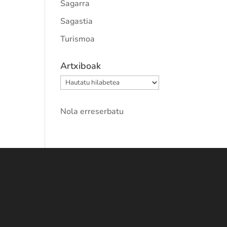
Sagarra
Sagastia
Turismoa
Artxiboak
Artxiboak
Nola erreserbatu