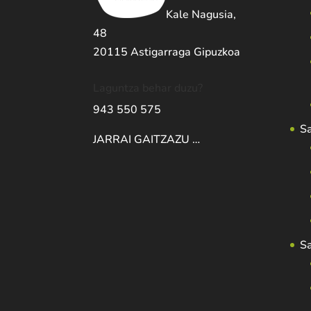
Kale Nagusia,
48
20115 Astigarraga Gipuzkoa
Laguntza behar duzu?
943 550 575
S
JARRAI GAITZAZU …
S