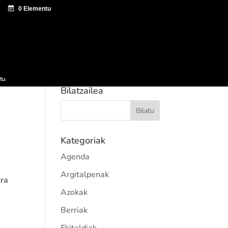
tazio zentroa
Sagardo Forum
Hedapena
tu
Bilatzailea
Kategoriak
Agenda
Argitalpenak
ura
Azokak
Berriak