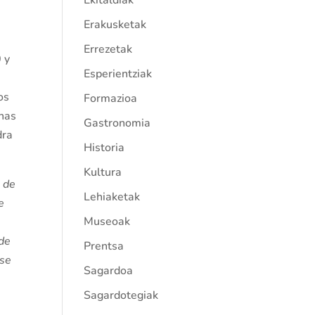
Ekitaldiak
Erakusketak
Errezetak
 y
Esperientziak
os
Formazioa
chas
Gastronomia
dra
Historia
Kultura
s de
Lehiaketak
e
Museoak
 de
Prentsa
 se
Sagardoa
Sagardotegiak