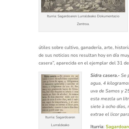
Iturria: Sagardoaren Lurraldeako Dokumentazio
Zentroa.
útiles sobre cultivo, ganadería, arte, hist
de sus noticias nos resultan hoy en día muy
casera”, aparecida en el ejemplar del 31 d
Sidra casera.-
Se 
agua, 4 kilogramo
uva de Samos y 25
esta mezcla un lit
siete à ocho días,
extrae el licor pa
Iturria: Sagardoaren
Lurraldeako
Iturria
:
Sagardoare