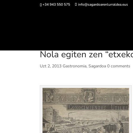
+34 943 550 575
info@sagardoarenlurraldea.eus
Sarrerak 
Nola egiten zen “etxe
Uzt 2, 2013
Gastronomia
,
Sagardoa
0 comments