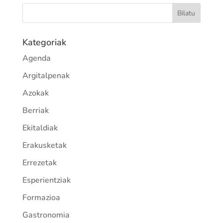
Kategoriak
Agenda
Argitalpenak
Azokak
Berriak
Ekitaldiak
Erakusketak
Errezetak
Esperientziak
Formazioa
Gastronomia