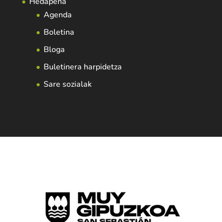
Hedapena
Agenda
Boletina
Bloga
Buletinera harpidetza
Sare sozialak