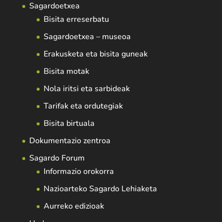
Sagardoetxea
Bisita erreserbatu
Sagardoetxea – museoa
Erakusketa eta bisita guneak
Bisita motak
Nola iritsi eta sarbideak
Tarifak eta ordutegiak
Bisita birtuala
Dokumentazio zentroa
Sagardo Forum
Informazio orokorra
Nazioarteko Sagardo Lehiaketa
Aurreko edizioak