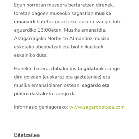
Egun horretan museora bertaratzen direnek,
loretan dagoen museoko sagastian
musika
emanaldi
batetaz gozatzeko aukera izango dute
eguerdiko 13:00etan. Musika emanaldia,
Astigarragako Norberto Almandoz musika
eskolako abesbatzak eta biolin ikasleek
eskainiko dute.
Honekin batera,
dohako bisita gidatuak
izango
dira goizean (euskaraz eta gaztelaniaz) eta
musika emanaldiaren ostean,
sagardo eta
pintxo dastaketa
izango da.
Informazio gehiagorako:
www.sagardoetxea.com
Bilatzailea