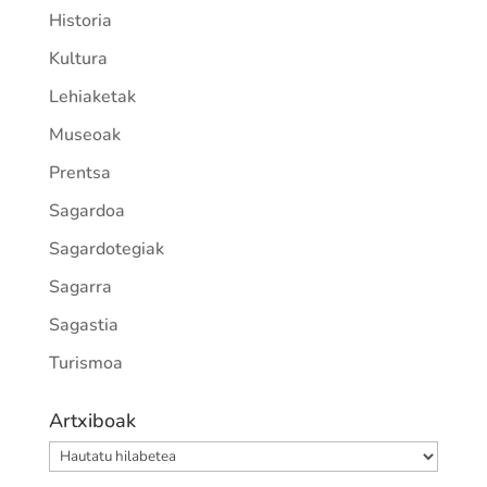
Historia
Kultura
Lehiaketak
Museoak
Prentsa
Sagardoa
Sagardotegiak
Sagarra
Sagastia
Turismoa
Artxiboak
Artxiboak