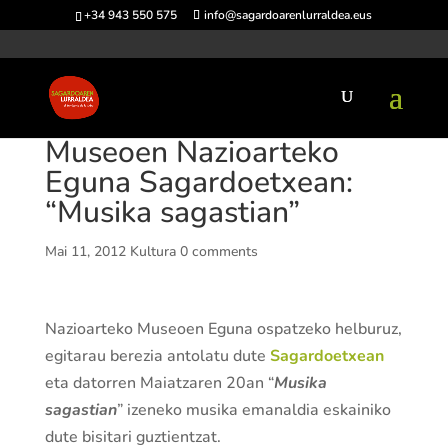
+34 943 550 575
info@sagardoarenlurraldea.eus
Museoen Nazioarteko
Eguna Sagardoetxean:
“Musika sagastian”
Mai 11, 2012
Kultura
0 comments
Nazioarteko Museoen Eguna ospatzeko helburuz,
egitarau berezia antolatu dute
Sagardoetxean
eta datorren Maiatzaren 20an “
Musika
sagastian
” izeneko musika emanaldia eskainiko
dute bisitari guztientzat.