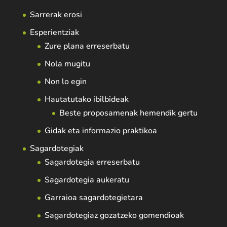
Sarrerak erosi
Esperientziak
Zure plana erreserbatu
Nola mugitu
Non lo egin
Hautatutako ibilbideak
Beste proposamenak hemendik gertu
Gidak eta informazio praktikoa
Sagardotegiak
Sagardotegia erreserbatu
Sagardotegia aukeratu
Garraioa sagardotegietara
Sagardotegiaz gozatzeko gomendioak