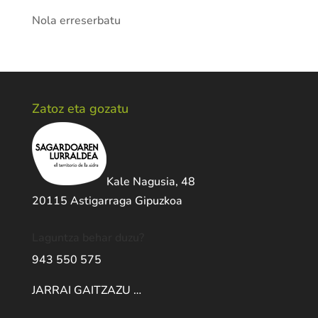
Nola erreserbatu
Zatoz eta gozatu
Kale Nagusia, 48
20115 Astigarraga Gipuzkoa
Laguntza behar duzu?
943 550 575
JARRAI GAITZAZU …