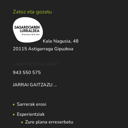
Zatoz eta gozatu
Kale Nagusia, 48
20115 Astigarraga Gipuzkoa
Laguntza behar duzu?
943 550 575
JARRAI GAITZAZU …
Sarrerak erosi
Esperientziak
Zure plana erreserbatu