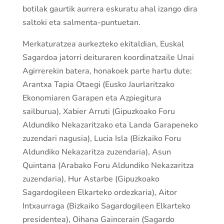
botilak gaurtik aurrera eskuratu ahal izango dira
saltoki eta salmenta-puntuetan.
Merkaturatzea aurkezteko ekitaldian, Euskal
Sagardoa jatorri deituraren koordinatzaile Unai
Agirrerekin batera, honakoek parte hartu dute:
Arantxa Tapia Otaegi (Eusko Jaurlaritzako
Ekonomiaren Garapen eta Azpiegitura
sailburua), Xabier Arruti (Gipuzkoako Foru
Aldundiko Nekazaritzako eta Landa Garapeneko
zuzendari nagusia), Lucia Isla (Bizkaiko Foru
Aldundiko Nekazaritza zuzendaria), Asun
Quintana (Arabako Foru Aldundiko Nekazaritza
zuzendaria), Hur Astarbe (Gipuzkoako
Sagardogileen Elkarteko ordezkaria), Aitor
Intxaurraga (Bizkaiko Sagardogileen Elkarteko
presidentea), Oihana Gaincerain (Sagardo