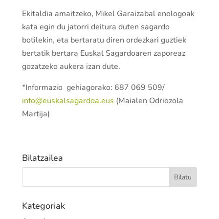
Ekitaldia amaitzeko, Mikel Garaizabal enologoak
kata egin du jatorri deitura duten sagardo
botilekin, eta bertaratu diren ordezkari guztiek
bertatik bertara Euskal Sagardoaren zaporeaz
gozatzeko aukera izan dute.
*Informazio gehiagorako: 687 069 509/
info@euskalsagardoa.eus
(Maialen Odriozola
Martija)
Bilatzailea
Kategoriak