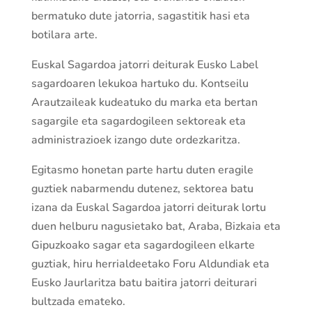
bermatuko dute jatorria, sagastitik hasi eta
botilara arte.
Euskal Sagardoa jatorri deiturak Eusko Label
sagardoaren lekukoa hartuko du. Kontseilu
Arautzaileak kudeatuko du marka eta bertan
sagargile eta sagardogileen sektoreak eta
administrazioek izango dute ordezkaritza.
Egitasmo honetan parte hartu duten eragile
guztiek nabarmendu dutenez, sektorea batu
izana da Euskal Sagardoa jatorri deiturak lortu
duen helburu nagusietako bat, Araba, Bizkaia eta
Gipuzkoako sagar eta sagardogileen elkarte
guztiak, hiru herrialdeetako Foru Aldundiak eta
Eusko Jaurlaritza batu baitira jatorri deiturari
bultzada emateko.