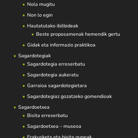
Nola mugitu
Non lo egin
Hautatutako ibilbideak
Beste proposamenak hemendik gertu
Gidak eta informazio praktikoa
Sagardotegiak
Sagardotegia erreserbatu
Sagardotegia aukeratu
Garraioa sagardotegietara
Sagardotegiaz gozatzeko gomendioak
Sagardoetxea
Bisita erreserbatu
Sagardoetxea – museoa
Erakusketa eta bisita guneak