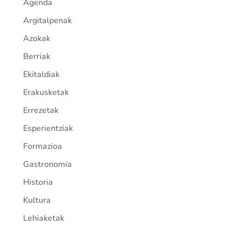
Agenda
Argitalpenak
Azokak
Berriak
Ekitaldiak
Erakusketak
Errezetak
Esperientziak
Formazioa
Gastronomia
Historia
Kultura
Lehiaketak