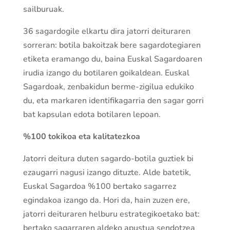
sailburuak.
36 sagardogile elkartu dira jatorri deituraren
sorreran: botila bakoitzak bere sagardotegiaren
etiketa eramango du, baina Euskal Sagardoaren
irudia izango du botilaren goikaldean. Euskal
Sagardoak, zenbakidun berme-zigilua edukiko
du, eta markaren identifikagarria den sagar gorri
bat kapsulan edota botilaren lepoan.
%100 tokikoa eta kalitatezkoa
Jatorri deitura duten sagardo-botila guztiek bi
ezaugarri nagusi izango dituzte. Alde batetik,
Euskal Sagardoa %100 bertako sagarrez
egindakoa izango da. Hori da, hain zuzen ere,
jatorri deituraren helburu estrategikoetako bat:
bertako sagarraren aldeko apustua sendotzea