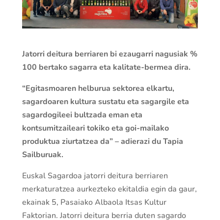
Jatorri deitura berriaren bi ezaugarri nagusiak %
100 bertako sagarra eta kalitate-bermea dira.
“Egitasmoaren helburua sektorea elkartu,
sagardoaren kultura sustatu eta sagargile eta
sagardogileei bultzada eman eta
kontsumitzaileari tokiko eta goi-mailako
produktua ziurtatzea da” – adierazi du Tapia
Sailburuak.
Euskal Sagardoa jatorri deitura berriaren
merkaturatzea aurkezteko ekitaldia egin da gaur,
ekainak 5, Pasaiako Albaola Itsas Kultur
Faktorian. Jatorri deitura berria duten sagardo