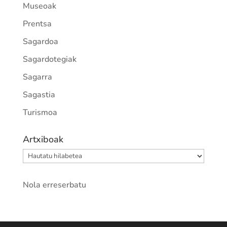
Museoak
Prentsa
Sagardoa
Sagardotegiak
Sagarra
Sagastia
Turismoa
Artxiboak
Artxiboak
Nola erreserbatu