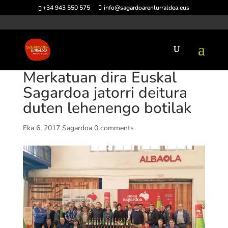
+34 943 550 575
info@sagardoarenlurraldea.eus
Merkatuan dira Euskal
Sagardoa jatorri deitura
duten lehenengo botilak
Eka 6, 2017
Sagardoa
0 comments