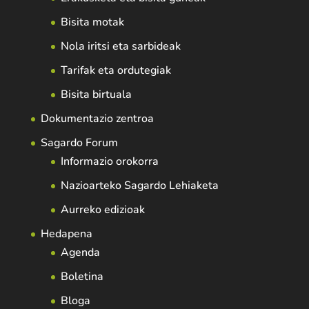
Bisita motak
Nola iritsi eta sarbideak
Tarifak eta ordutegiak
Bisita birtuala
Dokumentazio zentroa
Sagardo Forum
Informazio orokorra
Nazioarteko Sagardo Lehiaketa
Aurreko edizioak
Hedapena
Agenda
Boletina
Bloga