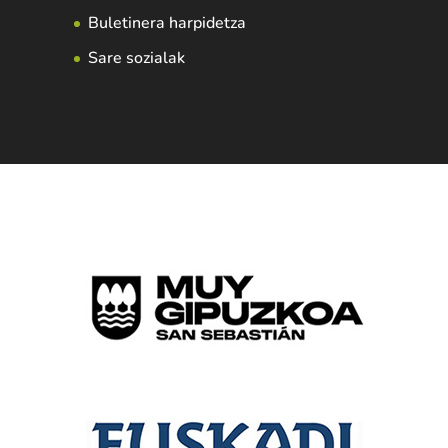
Buletinera harpidetza
Sare sozialak