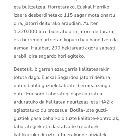
eta bultzatzea. Horretarako, Euskal Herriko
izaera desberdinetako 115 sagar mota onartu
dira, jatorri deiturako araudian. Aurten
1.320.000 litro bideratu dira jatorri deiturara,
eta hurrengo urteetan kopuru hau handitzea da
asmoa. Halaber, 200 hektareatik gora sagasti
erabili dira sagardo hori egiteko.
Bestetik, bigarren ezaugarria kalitatearekin
lotuta dago. Euskal Sagardoa jatorri deitura
duten botila guztiek kalitate-bermea izango
dute. Fraisoro Laborategi espezializatua
arduratuko da kalitatea neurtzeaz, eta HAZIk
egiaztatuko du prozesua. Botila-lote guzti-
guztiek pasa beharko dituzte kalitate-kontrolak,
laborategiek eta dastatzaile trebatuek
kalifikatuko dituzte, eta erakunde ofizialek