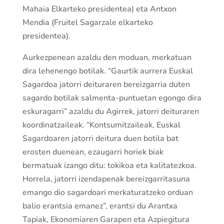
Mahaia Elkarteko presidentea) eta Antxon
Mendia (Fruitel Sagarzale elkarteko
presidentea).
Aurkezpenean azaldu den moduan, merkatuan
dira lehenengo botilak. “Gaurtik aurrera Euskal
Sagardoa jatorri deituraren bereizgarria duten
sagardo botilak salmenta-puntuetan egongo dira
eskuragarri” azaldu du Agirrek, jatorri deituraren
koordinatzaileak. “Kontsumitzaileak, Euskal
Sagardoaren jatorri deitura duen botila bat
erosten duenean, ezaugarri horiek biak
bermatuak izango ditu: tokikoa eta kalitatezkoa.
Horrela, jatorri izendapenak bereizgarritasuna
emango dio sagardoari merkaturatzeko orduan
balio erantsia emanez”, erantsi du Arantxa
Tapiak, Ekonomiaren Garapen eta Azpiegitura