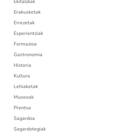
Ekitaldiak
Erakusketak
Errezetak
Esperientziak
Formazioa
Gastronomia
Historia
Kultura
Lehiaketak
Museoak
Prentsa
Sagardoa
Sagardotegiak