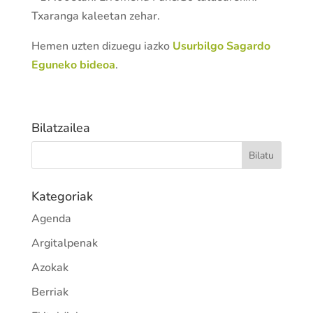
Txaranga kaleetan zehar.
Hemen uzten dizuegu iazko
Usurbilgo Sagardo
Eguneko bideoa
.
Bilatzailea
Kategoriak
Agenda
Argitalpenak
Azokak
Berriak