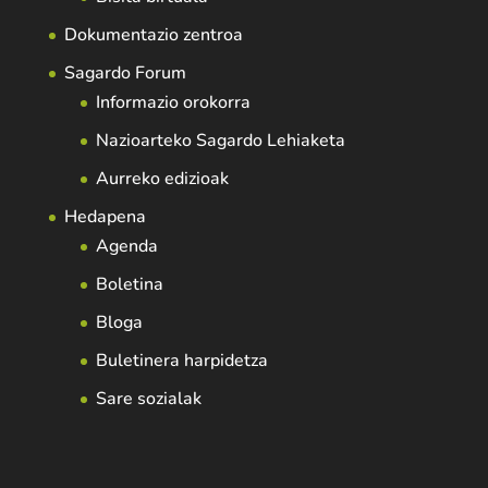
Dokumentazio zentroa
Sagardo Forum
Informazio orokorra
Nazioarteko Sagardo Lehiaketa
Aurreko edizioak
Hedapena
Agenda
Boletina
Bloga
Buletinera harpidetza
Sare sozialak