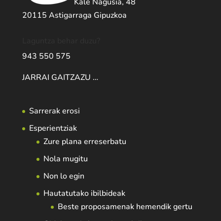
Kale Nagusia, 48
20115 Astigarraga Gipuzkoa
Laguntza behar duzu?
943 550 575
JARRAI GAITZAZU …
Sarrerak erosi
Esperientziak
Zure plana erreserbatu
Nola mugitu
Non lo egin
Hautatutako ibilbideak
Beste proposamenak hemendik gertu