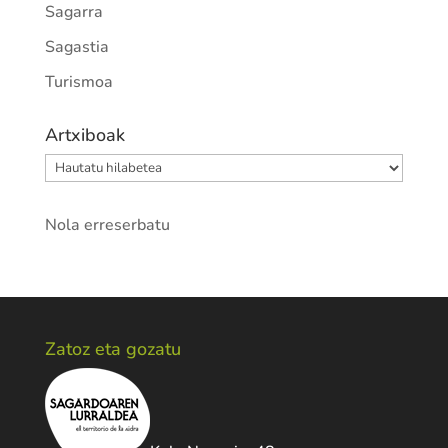
Sagarra
Sagastia
Turismoa
Artxiboak
Artxiboak
Nola erreserbatu
Zatoz eta gozatu