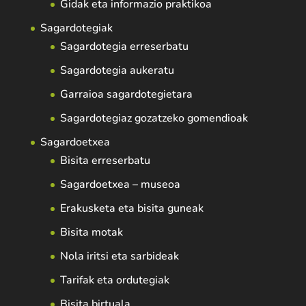
Gidak eta informazio praktikoa
Sagardotegiak
Sagardotegia erreserbatu
Sagardotegia aukeratu
Garraioa sagardotegietara
Sagardotegiaz gozatzeko gomendioak
Sagardoetxea
Bisita erreserbatu
Sagardoetxea – museoa
Erakusketa eta bisita guneak
Bisita motak
Nola iritsi eta sarbideak
Tarifak eta ordutegiak
Bisita birtuala