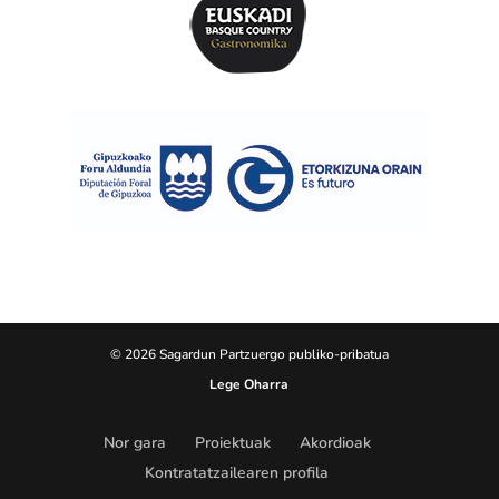
© 2026 Sagardun Partzuergo publiko-pribatua
Lege Oharra
Nor gara
Proiektuak
Akordioak
Kontratatzailearen profila