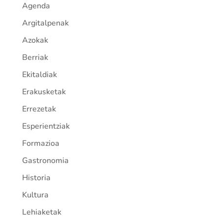
Agenda
Argitalpenak
Azokak
Berriak
Ekitaldiak
Erakusketak
Errezetak
Esperientziak
Formazioa
Gastronomia
Historia
Kultura
Lehiaketak