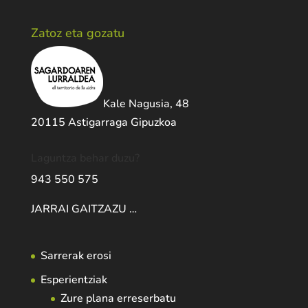
Zatoz eta gozatu
Kale Nagusia, 48
20115 Astigarraga Gipuzkoa
Laguntza behar duzu?
943 550 575
JARRAI GAITZAZU …
Sarrerak erosi
Esperientziak
Zure plana erreserbatu