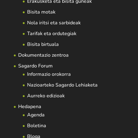
Erakusketa eta bisita guneak
Bisita motak
Nola iritsi eta sarbideak
Tarifak eta ordutegiak
Bisita birtuala
Dokumentazio zentroa
Sagardo Forum
Informazio orokorra
Nazioarteko Sagardo Lehiaketa
Aurreko edizioak
Hedapena
Agenda
Boletina
Bloga