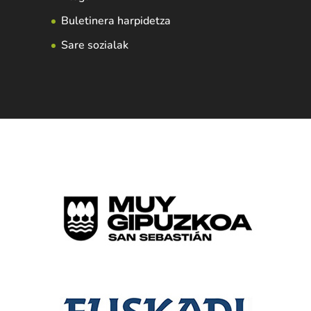
Buletinera harpidetza
Sare sozialak