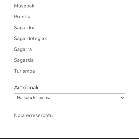
Museoak
Prentsa
Sagardoa
Sagardotegiak
Sagarra
Sagastia
Turismoa
Artxiboak
Artxiboak
Nola erreserbatu