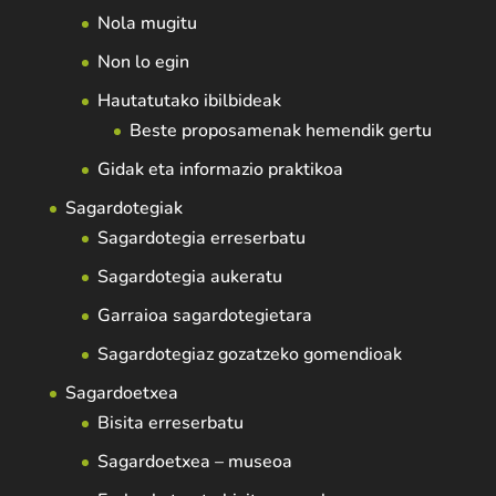
Nola mugitu
Non lo egin
Hautatutako ibilbideak
Beste proposamenak hemendik gertu
Gidak eta informazio praktikoa
Sagardotegiak
Sagardotegia erreserbatu
Sagardotegia aukeratu
Garraioa sagardotegietara
Sagardotegiaz gozatzeko gomendioak
Sagardoetxea
Bisita erreserbatu
Sagardoetxea – museoa