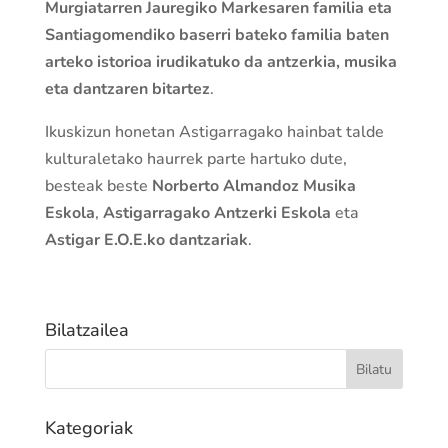
Murgiatarren Jauregiko Markesaren familia eta
Santiagomendiko baserri bateko familia baten
arteko istorioa irudikatuko da antzerkia, musika
eta dantzaren bitartez
.
Ikuskizun honetan Astigarragako hainbat talde
kulturaletako haurrek parte hartuko dute,
besteak beste
Norberto Almandoz Musika
Eskola
,
Astigarragako Antzerki Eskola
eta
Astigar E.O.E.ko dantzariak
.
Bilatzailea
Kategoriak