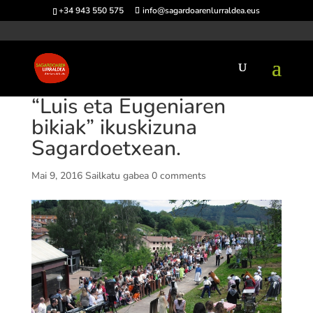
+34 943 550 575
info@sagardoarenlurraldea.eus
“Luis eta Eugeniaren
bikiak” ikuskizuna
Sagardoetxean.
Mai 9, 2016
Sailkatu gabea
0 comments