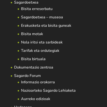
Sagardoetxea
Bisita erreserbatu
Sagardoetxea – museoa
Erakusketa eta bisita guneak
Bisita motak
Nola iritsi eta sarbideak
Tarifak eta ordutegiak
Bisita birtuala
Dokumentazio zentroa
Sagardo Forum
Informazio orokorra
Nazioarteko Sagardo Lehiaketa
Aurreko edizioak