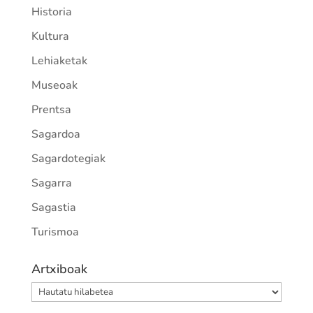
Historia
Kultura
Lehiaketak
Museoak
Prentsa
Sagardoa
Sagardotegiak
Sagarra
Sagastia
Turismoa
Artxiboak
Artxiboak