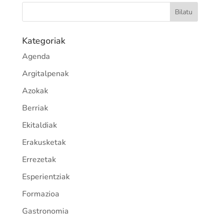
Kategoriak
Agenda
Argitalpenak
Azokak
Berriak
Ekitaldiak
Erakusketak
Errezetak
Esperientziak
Formazioa
Gastronomia