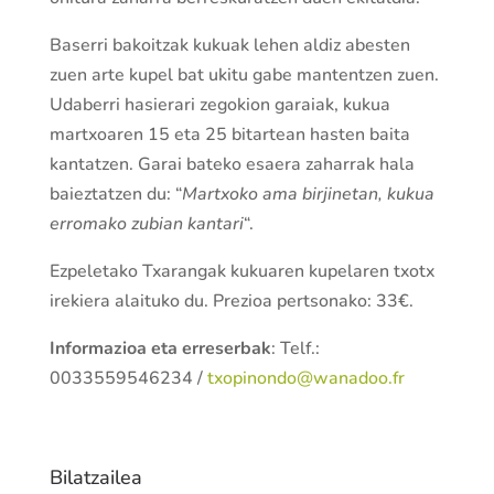
Baserri bakoitzak kukuak lehen aldiz abesten
zuen arte kupel bat ukitu gabe mantentzen zuen.
Udaberri hasierari zegokion garaiak, kukua
martxoaren 15 eta 25 bitartean hasten baita
kantatzen. Garai bateko esaera zaharrak hala
baieztatzen du: “
Martxoko ama birjinetan, kukua
erromako zubian kantari
“.
Ezpeletako Txarangak kukuaren kupelaren txotx
irekiera alaituko du. Prezioa pertsonako: 33€.
Informazioa eta erreserbak
: Telf.:
0033559546234 /
txopinondo@wanadoo.fr
Bilatzailea