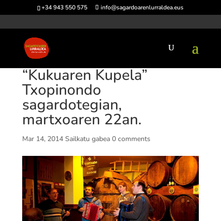
+34 943 550 575
info@sagardoarenlurraldea.eus
“Kukuaren Kupela”
Txopinondo
sagardotegian,
martxoaren 22an.
Mar 14, 2014
Sailkatu gabea
0 comments