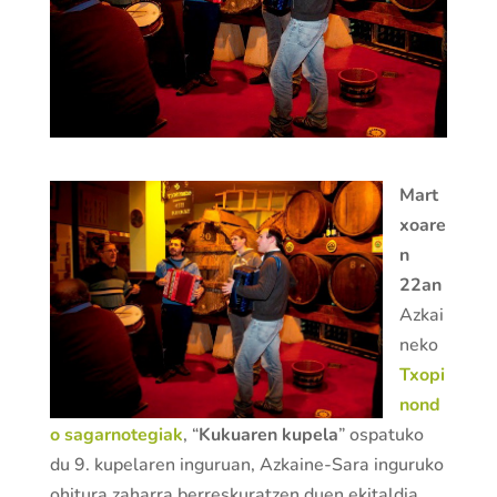
Mart
xoare
n
22an
Azkai
neko
Txopi
nond
o sagarnotegiak
, “
Kukuaren kupela
” ospatuko
du 9. kupelaren inguruan, Azkaine-Sara inguruko
ohitura zaharra berreskuratzen duen ekitaldia.