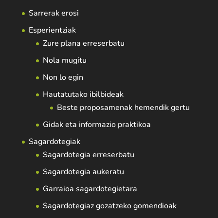
Sarrerak erosi
Esperientziak
Zure plana erreserbatu
Nola mugitu
Non lo egin
Hautatutako ibilbideak
Beste proposamenak hemendik gertu
Gidak eta informazio praktikoa
Sagardotegiak
Sagardotegia erreserbatu
Sagardotegia aukeratu
Garraioa sagardotegietara
Sagardotegiaz gozatzeko gomendioak