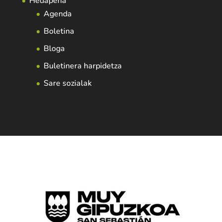
Hedapena
Agenda
Boletina
Bloga
Buletinera harpidetza
Sare sozialak