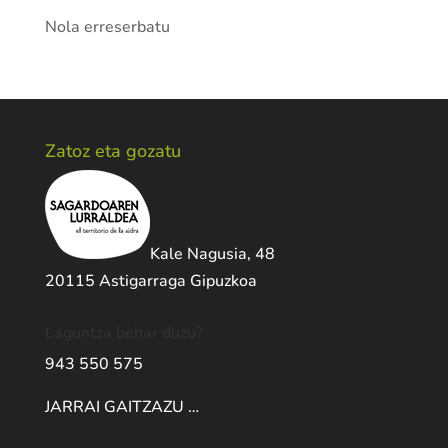
Nola erreserbatu
Zatoz eta gozatu
Kale Nagusia, 48
20115 Astigarraga Gipuzkoa
Laguntza behar duzu?
943 550 575
JARRAI GAITZAZU …