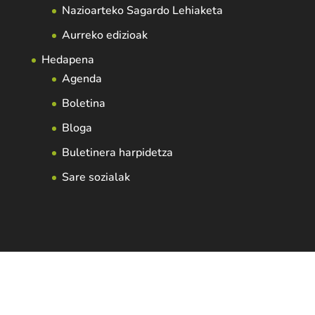
Nazioarteko Sagardo Lehiaketa
Aurreko edizioak
Hedapena
Agenda
Boletina
Bloga
Buletinera harpidetza
Sare sozialak