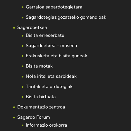
Garraioa sagardotegietara
Sagardotegiaz gozatzeko gomendioak
Sagardoetxea
Bisita erreserbatu
Sagardoetxea – museoa
Erakusketa eta bisita guneak
Bisita motak
Nola iritsi eta sarbideak
Tarifak eta ordutegiak
Bisita birtuala
Dokumentazio zentroa
Sagardo Forum
Informazio orokorra