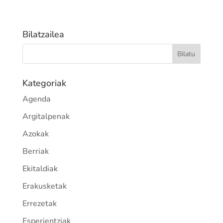
Bilatzailea
Kategoriak
Agenda
Argitalpenak
Azokak
Berriak
Ekitaldiak
Erakusketak
Errezetak
Esperientziak