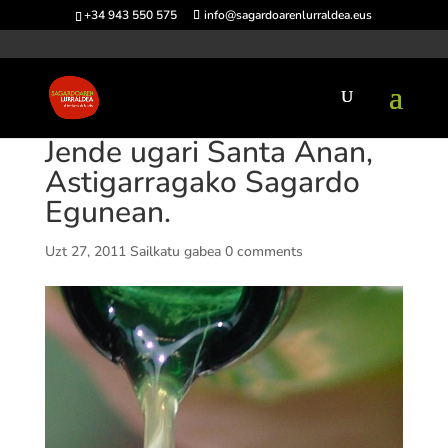
+34 943 550 575
info@sagardoarenlurraldea.eus
Jende ugari Santa Anan,
Astigarragako Sagardo
Egunean.
Uzt 27, 2011
Sailkatu gabea
0 comments