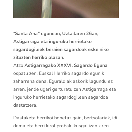
“
Santa Ana” egunean, Uztailaren 26an,
Astigarraga eta inguruko herrietako
sagardogileek beraien sagardoak eskeiniko
zituzten herriko plazan
.
Atzo
Astigarragako XXXVI. Sagardo Eguna
ospatu zen, Euskal Herriko sagardo egunik
zaharrena dena. Eguraldiak askorik lagundu ez
arren, jende ugari gerturatu zen Astigarraga eta
inguruko herrietako sagardogileen sagardoa
dastatzera.
Dastaketa herrikoi honetaz gain, bertsolariak, idi
dema eta herri kirol probak ikusgai izan ziren.