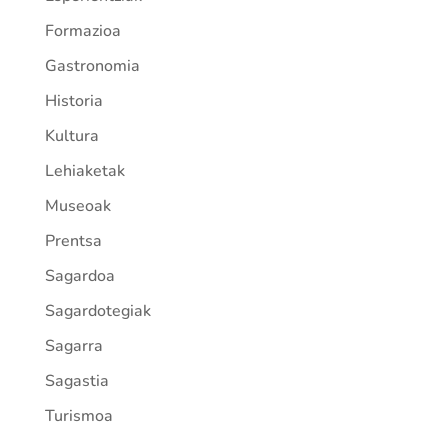
Formazioa
Gastronomia
Historia
Kultura
Lehiaketak
Museoak
Prentsa
Sagardoa
Sagardotegiak
Sagarra
Sagastia
Turismoa