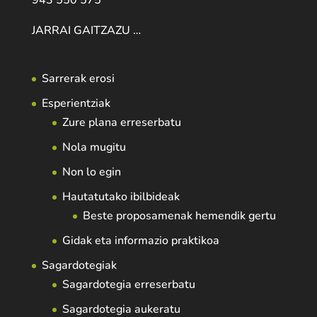
943 550 575
JARRAI GAITZAZU …
Sarrerak erosi
Esperientziak
Zure plana erreserbatu
Nola mugitu
Non lo egin
Hautatutako ibilbideak
Beste proposamenak hemendik gertu
Gidak eta informazio praktikoa
Sagardotegiak
Sagardotegia erreserbatu
Sagardotegia aukeratu