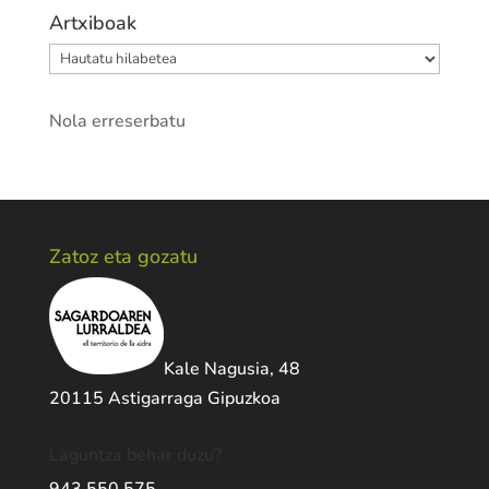
Artxiboak
Artxiboak
Nola erreserbatu
Zatoz eta gozatu
Kale Nagusia, 48
20115 Astigarraga Gipuzkoa
Laguntza behar duzu?