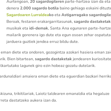
Aurtengoan,
20 sagardogileren
parte-hartzea izan da eta
denera
2.000 sagardo botila
baino gehiago eskaini dituzt
Sagardoaren Lurraldea
ko
eta
Astigarragako sagardogil
Beroak, festaren erakargarritasunak,
sagardo dastaketak
musikak eta
idi-demak
, Santa Ana egunaren parte-hartz
mailarik gorenera igo dute eta egun osoan zehar ospatut
jarduera guztiek jendea erruz bildu dute.
a eman diete eta ondoren, gozogintza azokari hasiera eman zai
rik. Bien bitartean,
sagardo dastaketak
jendearen kuriositat
elkartutako lagunek giro ezin hobeaz gozatu dutelarik.
jardunaldiari amaiera eman diete eta eguerdian bazkari herrik
uskizuna, trikitilariak, Laiotz taldearen emanaldia eta hegaluze
rreta dastatzeko aukera izan da.