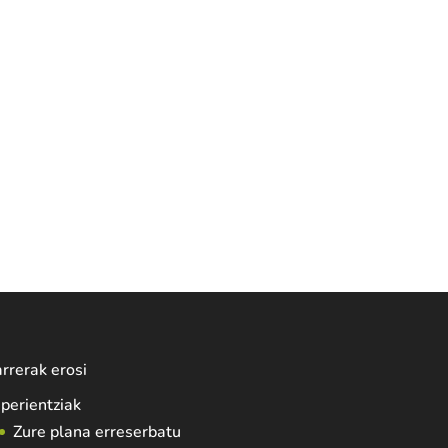
rrerak erosi
perientziak
Zure plana erreserbatu