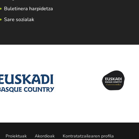
Buletinera harpidetza
Sare sozialak
Proiektuak
Akordioak
Kontratatzailearen profila