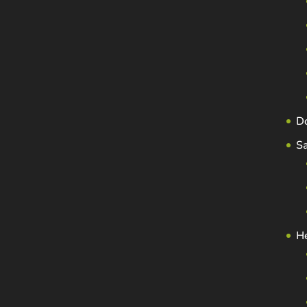
D
S
H