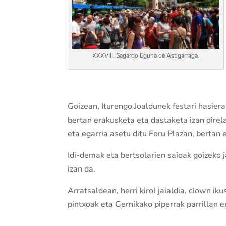
XXXVIII. Sagardo Eguna de Astigarraga.
Goizean, Iturengo Joaldunek festari hasier
bertan erakusketa eta dastaketa izan direla
eta egarria asetu ditu Foru Plazan, bertan 
Idi-demak eta bertsolarien saioak goizeko 
izan da.
Arratsaldean, herri kirol jaialdia, clown ik
pintxoak eta Gernikako piperrak parrillan e