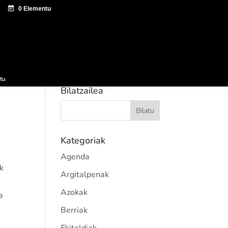
tazio zentroa
Sagardo Forum
Hedapena
tu
Bilatzailea
Kategoriak
Agenda
k
Argitalpenak
Azokak
a
Berriak