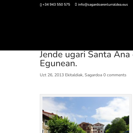
+34 943 550 575
info@sagardoarenlurraldea.eus
Sarrerak 
Jende ugari Santa Ana
Egunean.
Uzt 26, 2013
Ekitaldiak
,
Sagardoa
0 comments