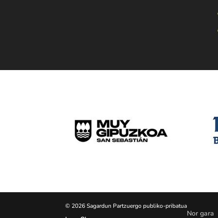
© 2026 Sagardun Partzuergo publiko-pribatua
Nor gara