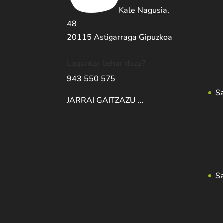
Kale Nagusia,
48
20115 Astigarraga Gipuzkoa
Laguntza behar duzu?
943 550 575
S
JARRAI GAITZAZU …
S