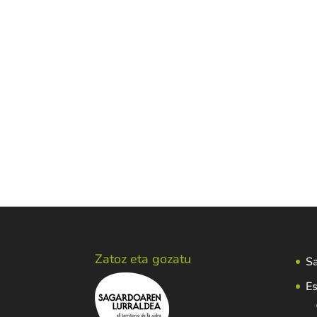
Zatoz eta gozatu
Sa
Es