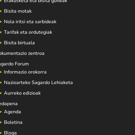
Erakusketa eta bisita guneak
Bisita motak
Nola iritsi eta sarbideak
Tarifak eta ordutegiak
Bisita birtuala
okumentazio zentroa
agardo Forum
Informazio orokorra
Nazioarteko Sagardo Lehiaketa
Aurreko edizioak
edapena
Agenda
Boletina
Bloga