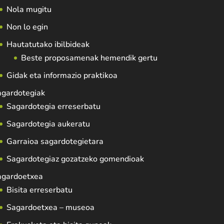
Nola mugitu
Non lo egin
Hautatutako ibilbideak
Beste proposamenak hemendik gertu
Gidak eta informazio praktikoa
agardotegiak
Sagardotegia erreserbatu
Sagardotegia aukeratu
Garraioa sagardotegietara
Sagardotegiaz gozatzeko gomendioak
agardoetxea
Bisita erreserbatu
Sagardoetxea – museoa