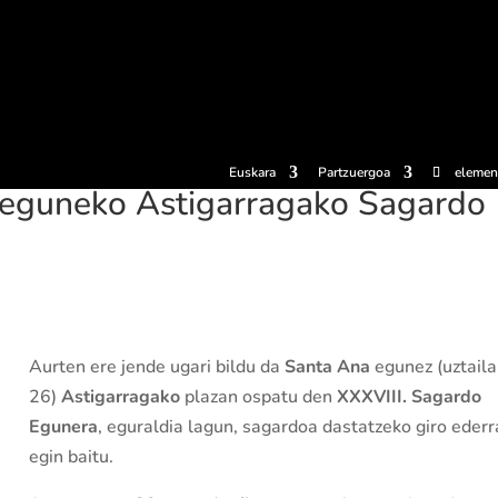
erosi
Esperientziak
Sagardotegiak
Sagardoetxea
Dokumen
Euskara
Partzuergoa
elemen
 eguneko Astigarragako Sagardo
Aurten ere jende ugari bildu da
Santa Ana
egunez (uztaila
26)
Astigarragako
plazan ospatu den
XXXVIII. Sagardo
Egunera
, eguraldia lagun, sagardoa dastatzeko giro ederr
egin baitu.