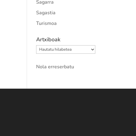
Sagarra
Sagastia
Turismoa
Artxiboak
Artxiboak
Nola erreserbatu