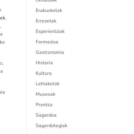
Ekitaldiak
e
Erakusketak
eek
.
Errezetak
,
Esperientziak
ea
Formazioa
ako
Gastronomia
Historia
o,
ea
Kultura
Lehiaketak
oia
Museoak
Prentsa
Sagardoa
Sagardotegiak