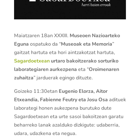
Maiatzaren 18an XXXIII.
Museoen Nazioarteko
Eguna
ospatuko da “
Museoak eta Memoria
”
gaitzat hartuta eta hori aintzakotzat hartuta,
Sagardoetxean
urtaro bakoitzerako sorturiko
laborategiaren aurkezpena
eta “
Oroimenaren
zuhaitza
” jarduerak egingo dituzte.
Goizeko 11:30etan
Eugenio Elorza, Aitor
Etxeandia, Fabienne Feutry eta Josu Osa
adituek
laborategi honen aukezpena burutuko dute
Sagardoetxean eta urte sasoi bakoitzean garatu
beharreko lanak azalduko dizkigute: udaberria,
udara, udazkena eta negua.