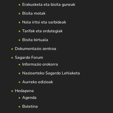
Erakusketa eta bisita guneak
Bisita motak
Nola iritsi eta sarbideak
Tarifak eta ordutegiak
Bisita birtuala
Dokumentazio zentroa
Sagardo Forum
Informazio orokorra
Nazioarteko Sagardo Lehiaketa
Aurreko edizioak
Hedapena
Agenda
Boletina