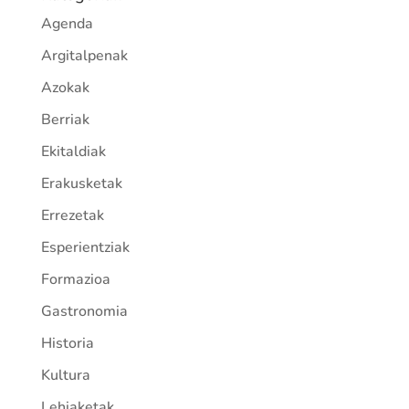
Agenda
Argitalpenak
Azokak
Berriak
Ekitaldiak
Erakusketak
Errezetak
Esperientziak
Formazioa
Gastronomia
Historia
Kultura
Lehiaketak