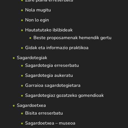
Zure plana erreserbatu
Nola mugitu
Non lo egin
Hautatutako ibilbideak
Beste proposamenak hemendik gertu
Gidak eta informazio praktikoa
Sagardotegiak
Sagardotegia erreserbatu
Sagardotegia aukeratu
Garraioa sagardotegietara
Sagardotegiaz gozatzeko gomendioak
Sagardoetxea
Bisita erreserbatu
Sagardoetxea – museoa