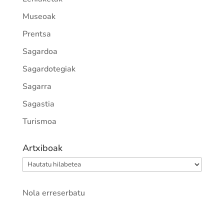
Museoak
Prentsa
Sagardoa
Sagardotegiak
Sagarra
Sagastia
Turismoa
Artxiboak
Artxiboak
Nola erreserbatu