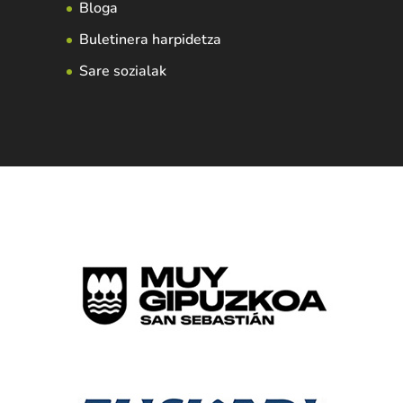
Bloga
Buletinera harpidetza
Sare sozialak