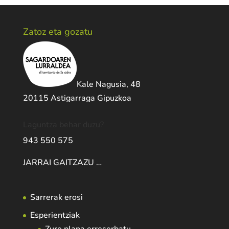
Zatoz eta gozatu
Kale Nagusia, 48
20115 Astigarraga Gipuzkoa
Laguntza behar duzu?
943 550 575
JARRAI GAITZAZU …
Sarrerak erosi
Esperientziak