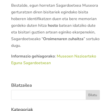
Bestalde, egun horretan Sagardoetxea Museora
gerturatzen diren bisitariek egindako bisita
hoberen identifikatzen duen eta bere memorian
gordeko duten hitza
hosto
batean idatziko dute
eta bisitari guztien artean eginiko ekarpenekin,
Sagardoetxeako “
Oroimenaren zuhaitza
” sortuko
dugu.
Informazio gehiagorako
:
Museoen Nazioarteko
Eguna Sagardoetxean
Bilatzailea
Kategoriak