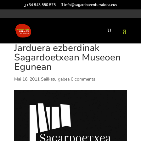
+34 943 550 575
info@sagardoarenlurraldea.eus
Jarduera ezberdinak
Sagardoetxean Museoen
Egunean
Mai 16, 2011
Sailkatu gabea
0 comments