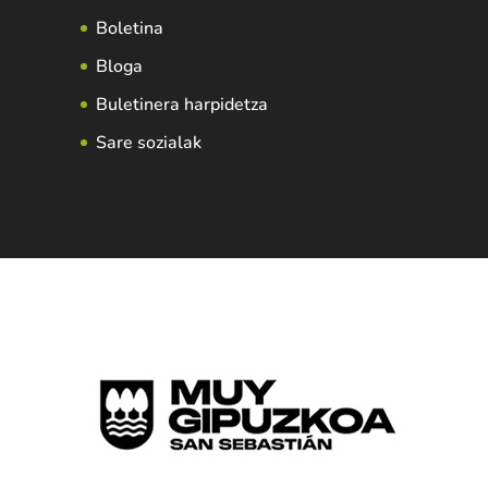
Boletina
Bloga
Buletinera harpidetza
Sare sozialak