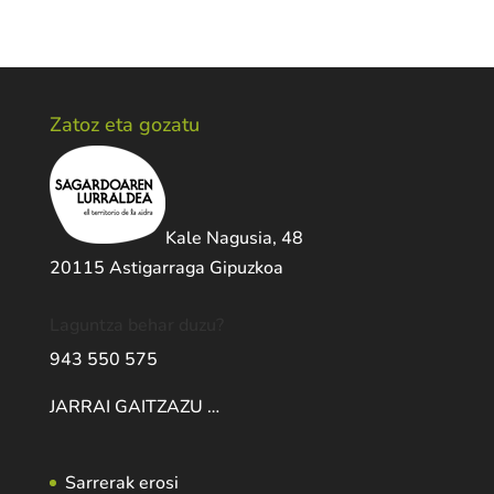
Zatoz eta gozatu
Kale Nagusia, 48
20115 Astigarraga Gipuzkoa
Laguntza behar duzu?
943 550 575
JARRAI GAITZAZU …
Sarrerak erosi