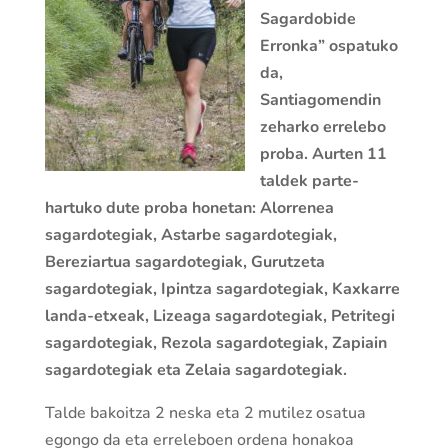
Sagardobide
Erronka” ospatuko
da,
Santiagomendin
zeharko errelebo
proba. Aurten 11
taldek parte-
hartuko dute proba honetan: Alorrenea
sagardotegiak, Astarbe sagardotegiak,
Bereziartua sagardotegiak, Gurutzeta
sagardotegiak, Ipintza sagardotegiak, Kaxkarre
landa-etxeak, Lizeaga sagardotegiak, Petritegi
sagardotegiak, Rezola sagardotegiak, Zapiain
sagardotegiak eta Zelaia sagardotegiak.
Talde bakoitza 2 neska eta 2 mutilez osatua
egongo da eta erreleboen ordena honakoa