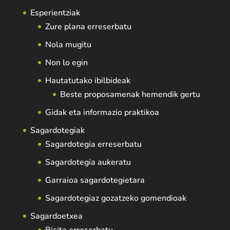
Esperientziak
Zure plana erreserbatu
Nola mugitu
Non lo egin
Hautatutako ibilbideak
Beste proposamenak hemendik gertu
Gidak eta informazio praktikoa
Sagardotegiak
Sagardotegia erreserbatu
Sagardotegia aukeratu
Garraioa sagardotegietara
Sagardotegiaz gozatzeko gomendioak
Sagardoetxea
Bisita erreserbatu