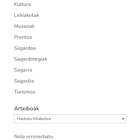
Kultura
Lehiaketak
Museoak
Prentsa
Sagardoa
Sagardotegiak
Sagarra
Sagastia
Turismoa
Artxiboak
Artxiboak
Nola erreserbatu