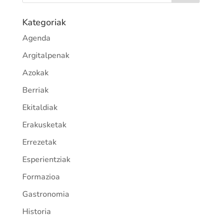
Kategoriak
Agenda
Argitalpenak
Azokak
Berriak
Ekitaldiak
Erakusketak
Errezetak
Esperientziak
Formazioa
Gastronomia
Historia