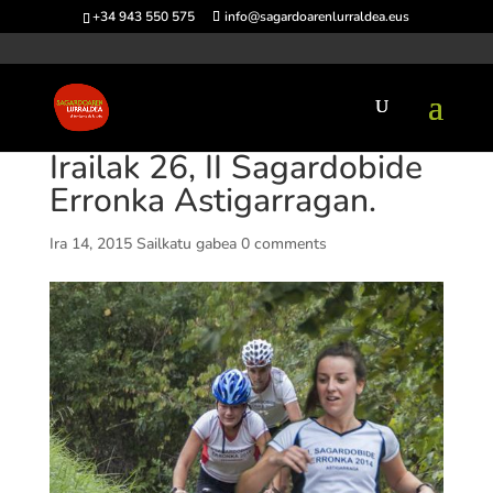
+34 943 550 575
info@sagardoarenlurraldea.eus
Irailak 26, II Sagardobide
Erronka Astigarragan.
Ira 14, 2015
Sailkatu gabea
0 comments