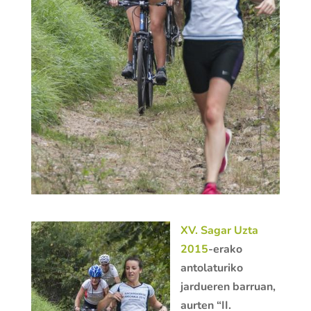
XV. Sagar Uzta
2015
-erako
antolaturiko
jardueren barruan,
aurten “II.