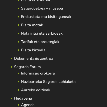
Sagardoetxea – museoa
Erakusketa eta bisita guneak
Bisita motak
Nola iritsi eta sarbideak
Tarifak eta ordutegiak
Bisita birtuala
Dokumentazio zentroa
Sagardo Forum
Informazio orokorra
Nazioarteko Sagardo Lehiaketa
Aurreko edizioak
Hedapena
Agenda