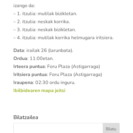
izango da:
– 1. itzulia: mutilak bizikletan.
– 2. itzulia: neskak korrika.
– 3. itzulia: neskak bizikletan.
– 4. itzulia: mutilak korrika helmugara iritsiera.
Data
: irailak 26 (larunbata).
Ordua
: 11:00etan.
Irteera puntua
: Foru Plaza (Astigarraga)
Iritsiera puntua
: Foru Plaza (Astigarraga)
Iraupena
: 02:30 ordu inguru.
Ibilbidearen mapa jeitsi
Bilatzailea