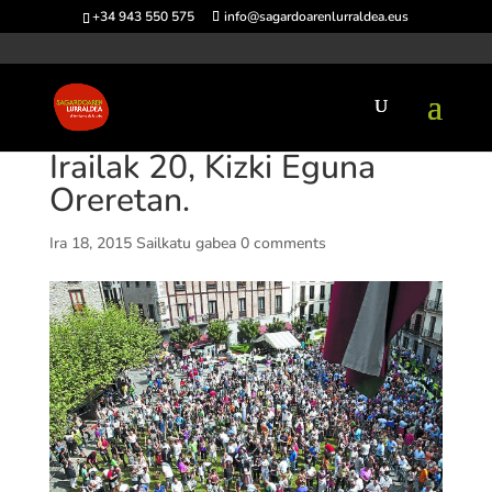
+34 943 550 575
info@sagardoarenlurraldea.eus
Irailak 20, Kizki Eguna
Oreretan.
Ira 18, 2015
Sailkatu gabea
0 comments