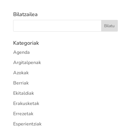
Bilatzailea
Kategoriak
Agenda
Argitalpenak
Azokak
Berriak
Ekitaldiak
Erakusketak
Errezetak
Esperientziak