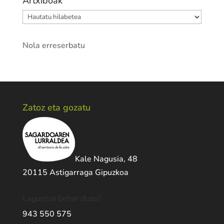
Artxiboak
Artxiboak
Nola erreserbatu
Zatoz eta gozatu
Kale Nagusia, 48
20115 Astigarraga Gipuzkoa
Laguntza behar duzu?
943 550 575