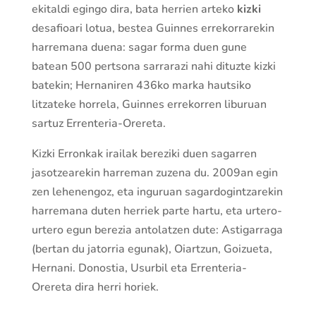
ekitaldi egingo dira, bata herrien arteko
kizki
desafioari lotua, bestea Guinnes errekorrarekin
harremana duena: sagar forma duen gune
batean 500 pertsona sarrarazi nahi dituzte kizki
batekin; Hernaniren 436ko marka hautsiko
litzateke horrela, Guinnes errekorren liburuan
sartuz Errenteria-Orereta.
Kizki Erronkak irailak bereziki duen sagarren
jasotzearekin harreman zuzena du. 2009an egin
zen lehenengoz, eta inguruan sagardogintzarekin
harremana duten herriek parte hartu, eta urtero-
urtero egun berezia antolatzen dute: Astigarraga
(bertan du jatorria egunak), Oiartzun, Goizueta,
Hernani. Donostia, Usurbil eta Errenteria-
Orereta dira herri horiek.