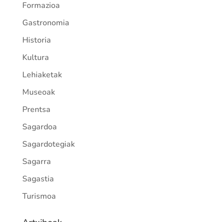
Formazioa
Gastronomia
Historia
Kultura
Lehiaketak
Museoak
Prentsa
Sagardoa
Sagardotegiak
Sagarra
Sagastia
Turismoa