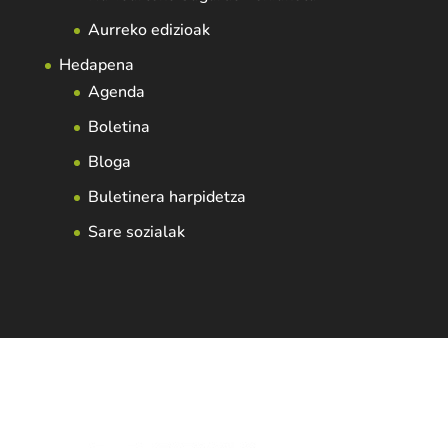
Aurreko edizioak
Hedapena
Agenda
Boletina
Bloga
Buletinera harpidetza
Sare sozialak