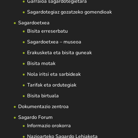
Garraioa sagardotegietara
Sagardotegiaz gozatzeko gomendioak
Sagardoetxea
Bisita erreserbatu
Sagardoetxea – museoa
Erakusketa eta bisita guneak
Bisita motak
Nola iritsi eta sarbideak
Tarifak eta ordutegiak
Bisita birtuala
Dokumentazio zentroa
Sagardo Forum
Informazio orokorra
Nazioarteko Sagardo Lehiaketa