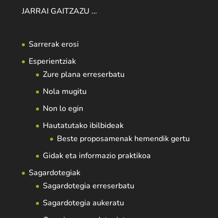
JARRAI GAITZAZU …
Sarrerak erosi
Esperientziak
Zure plana erreserbatu
Nola mugitu
Non lo egin
Hautatutako ibilbideak
Beste proposamenak hemendik gertu
Gidak eta informazio praktikoa
Sagardotegiak
Sagardotegia erreserbatu
Sagardotegia aukeratu