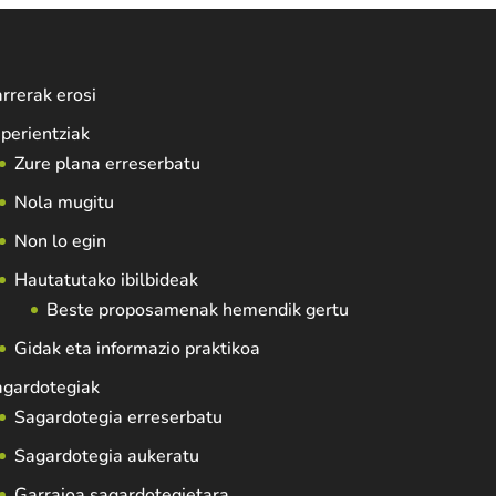
rrerak erosi
perientziak
Zure plana erreserbatu
Nola mugitu
Non lo egin
Hautatutako ibilbideak
Beste proposamenak hemendik gertu
Gidak eta informazio praktikoa
agardotegiak
Sagardotegia erreserbatu
Sagardotegia aukeratu
Garraioa sagardotegietara