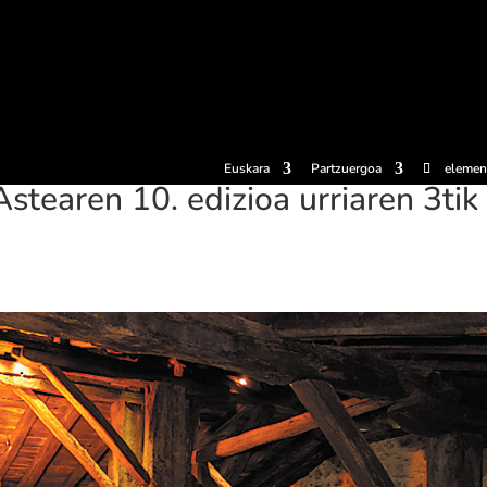
erosi
Esperientziak
Sagardotegiak
Sagardoetxea
Dokumen
Euskara
Partzuergoa
elemen
stearen 10. edizioa urriaren 3tik