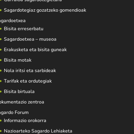
Sagardotegiaz gozatzeko gomendioak
agardoetxea
Bisita erreserbatu
Sagardoetxea – museoa
Erakusketa eta bisita guneak
Bisita motak
Nola iritsi eta sarbideak
Tarifak eta ordutegiak
Bisita birtuala
okumentazio zentroa
agardo Forum
Informazio orokorra
Nazioarteko Sagardo Lehiaketa