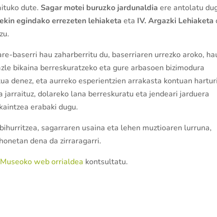
laituko dute.
Sagar motei buruzko jardunaldia
ere antolatu du
ekin egindako errezeten lehiaketa
eta
IV. Argazki Lehiaketa
zu.
are-baserri hau zaharberritu du, baserriaren urrezko aroko, ha
razle bikaina berreskuratzeko eta gure arbasoen bizimodura
tua denez, eta aurreko esperientzien arrakasta kontuan harturi
 jarraituz, dolareko lana berreskuratu eta jendeari jarduera
kaintzea erabaki dugu.
bihurritzea, sagarraren usaina eta lehen muztioaren lurruna,
honetan dena da zirraragarri.
i Museoko web orrialdea
kontsultatu.