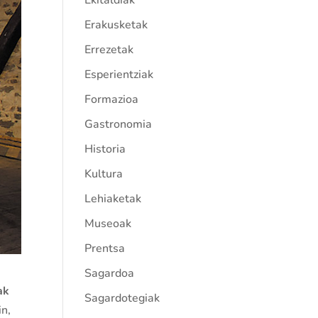
Ekitaldiak
Erakusketak
Errezetak
Esperientziak
Formazioa
Gastronomia
Historia
Kultura
Lehiaketak
Museoak
Prentsa
Sagardoa
ak
Sagardotegiak
in,