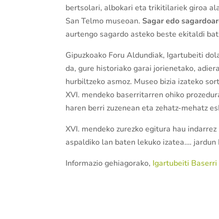
bertsolari, albokari eta trikitilariek giroa a
San Telmo museoan.
Sagar edo sagardoar
aurtengo sagardo asteko beste ekitaldi bat
Gipuzkoako Foru Aldundiak, Igartubeiti dol
da, gure historiako garai jorienetako, adie
hurbiltzeko asmoz. Museo bizia izateko sor
XVI. mendeko baserritarren ohiko prozedura
haren berri zuzenean eta zehatz-mehatz es
XVI. mendeko zurezko egitura hau indarrez 
aspaldiko lan baten lekuko izatea…. jardun 
Informazio gehiagorako,
Igartubeiti Baserr