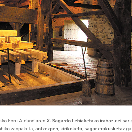
oako Foru Aldundiaren
X. Sagardo Lehiaketako irabazleei sari
 ohiko zanpaketa,
antzezpen
,
kirikoketa
,
sagar erakusketaz
ga