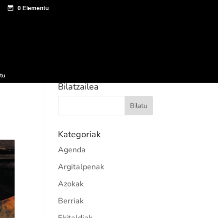
tazio zentroa
Sagardo Forum
Hedapena
tu
Bilatzailea
Kategoriak
Agenda
Argitalpenak
Azokak
Berriak