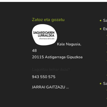
Zatoz eta gozatu
Sa
Es
Kale Nagusia,
48
20115 Astigarraga Gipuzkoa
Laguntza behar duzu?
943 550 575
S
JARRAI GAITZAZU …