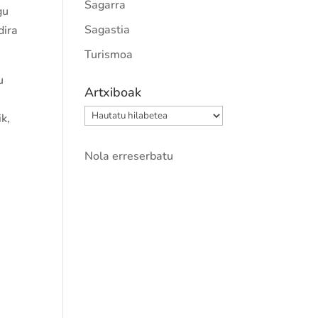
Sagarra
gu
Sagastia
dira
Turismoa
u
Artxiboak
Artxiboak
k,
Nola erreserbatu