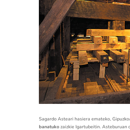
Sagardo Asteari hasiera emateko, Gipuzk
banatuko
zaizkie Igartubeitin. Asteburuan