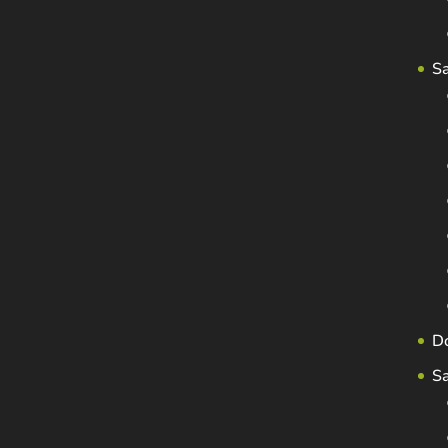
S
D
S