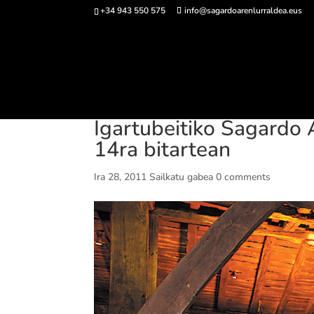
+34 943 550 575
info@sagardoarenlurraldea.eus
Sarrerak 
Igartubeitiko Sagardo A
14ra bitartean
Ira 28, 2011
Sailkatu gabea
0 comments