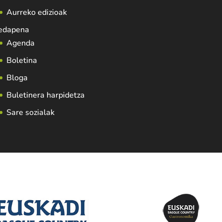
Aurreko edizioak
edapena
Agenda
Boletina
Bloga
Buletinera harpidetza
Sare sozialak