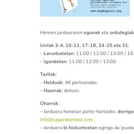
Hemen jardueraren
egunak
eta
ordutegia
Urriak 3-4, 10-11, 17-18, 24-25 eta 31
:
–
Larunbatetan
: 11:00 / 12:00 / 13:00 / 16
–
Igandetan
: 11:00 / 12:00 / 13:00
Tarifak
:
–
Helduak
: 4€ pertsonako.
–
Haurrak
: dohain.
Oharrak
:
– Jarduera honetan parte-hartzeko,
derrigo
info@sagardoetxea.com
– Jarduera
bi hizkuntzetan
egingo da (euske