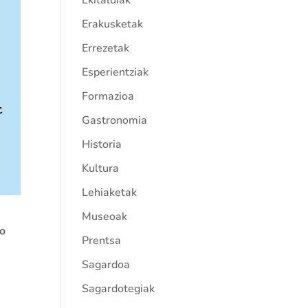
Ekitaldiak
Erakusketak
Errezetak
Esperientziak
Formazioa
Gastronomia
Historia
Kultura
Lehiaketak
Museoak
ko
Prentsa
Sagardoa
Sagardotegiak