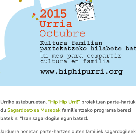
Urriko asteburuetan,
“Hip Hip Urri!”
proiektuan parte-hartu
du
Sagardoetxea Museoak
familientzako programa berezi
batekin: “Izan sagardogile egun batez!.
Jarduera honetan parte-hartzen duten familiek sagardogileek