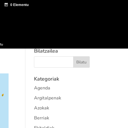
tazio zentroa
Sagardo Forum
Hedapena
tu
Bilatzailea
Kategoriak
Agenda
Argitalpenak
Azokak
Berriak