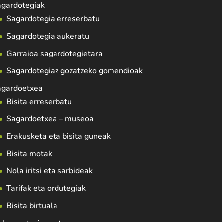
agardotegiak
Sagardotegia erreserbatu
Sagardotegia aukeratu
Garraioa sagardotegietara
Sagardotegiaz gozatzeko gomendioak
agardoetxea
Bisita erreserbatu
Sagardoetxea – museoa
Erakusketa eta bisita guneak
Bisita motak
Nola iritsi eta sarbideak
Tarifak eta ordutegiak
Bisita birtuala