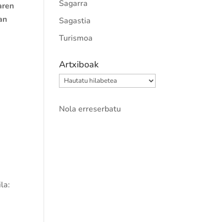
Sagarra
aren
an
Sagastia
Turismoa
Artxiboak
Artxiboak
Nola erreserbatu
la: