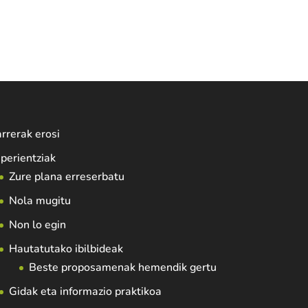
rrerak erosi
perientziak
Zure plana erreserbatu
Nola mugitu
Non lo egin
Hautatutako ibilbideak
Beste proposamenak hemendik gertu
Gidak eta informazio praktikoa