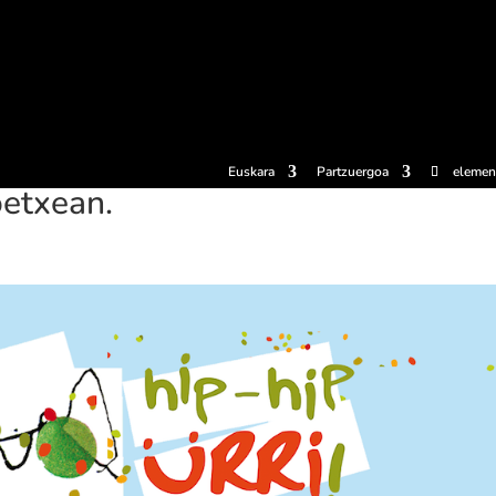
erosi
Esperientziak
Sagardotegiak
Sagardoetxea
Dokumen
Euskara
Partzuergoa
elemen
oetxean.