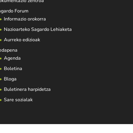
okumentazio zentroa
agardo Forum
Informazio orokorra
Nazioarteko Sagardo Lehiaketa
Aurreko edizioak
edapena
Agenda
Boletina
Bloga
Buletinera harpidetza
Sare sozialak