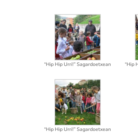
“Hip Hip Urri!” Sagardoetxean
“Hip 
“Hip Hip Urri!” Sagardoetxean