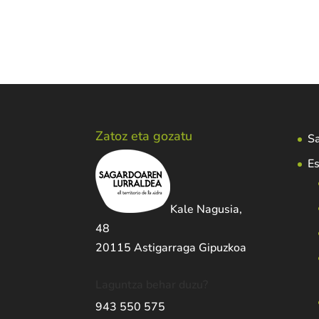
Zatoz eta gozatu
Sa
Es
Kale Nagusia,
48
20115 Astigarraga Gipuzkoa
Laguntza behar duzu?
943 550 575