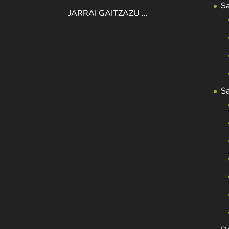
S
JARRAI GAITZAZU …
S