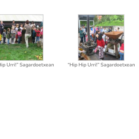
Hip Urri!” Sagardoetxean
“Hip Hip Urri!” Sagardoetxean