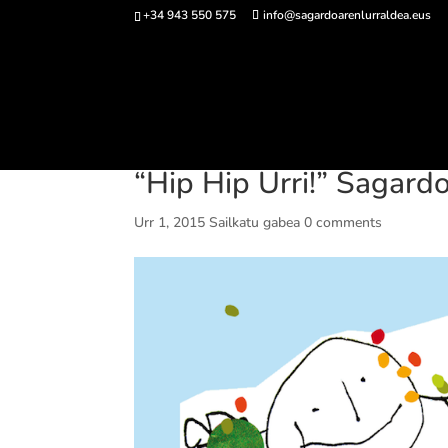
+34 943 550 575
info@sagardoarenlurraldea.eus
Sarrerak 
“Hip Hip Urri!” Sagard
Urr 1, 2015
Sailkatu gabea
0 comments