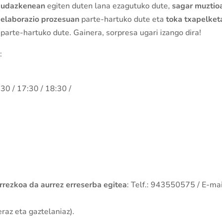
udazkenean
egiten duten lana ezagutuko dute,
sagar muztio
elaborazio prozesuan
parte-hartuko dute eta
toka txapelket
parte-hartuko dute. Gainera, sorpresa ugari izango dira!
k
:
:30 / 17:30 / 18:30 /
rrezkoa da aurrez erreserba egitea
: Telf.: 943550575 / E-mai
raz eta gaztelaniaz).