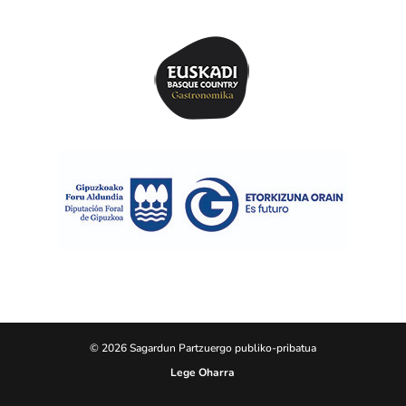
© 2026 Sagardun Partzuergo publiko-pribatua
Lege Oharra