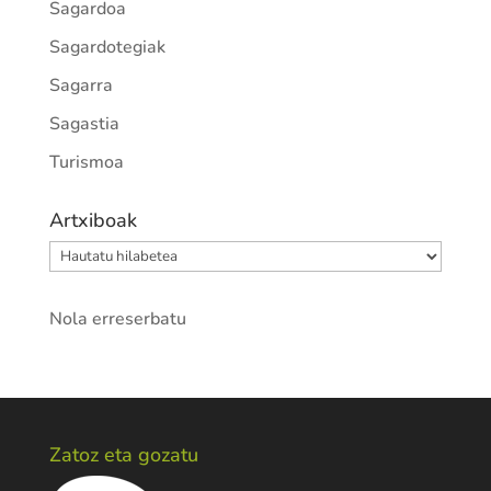
Sagardoa
Sagardotegiak
Sagarra
Sagastia
Turismoa
Artxiboak
Artxiboak
Nola erreserbatu
Zatoz eta gozatu