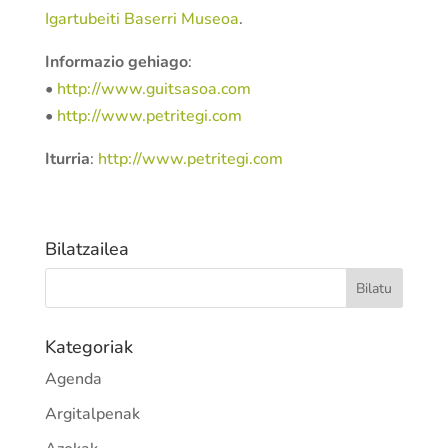
Igartubeiti Baserri Museoa
.
Informazio gehiago
:
•
http://www.guitsasoa.com
•
http://www.petritegi.com
Iturria
:
http://www.petritegi.com
Bilatzailea
Kategoriak
Agenda
Argitalpenak