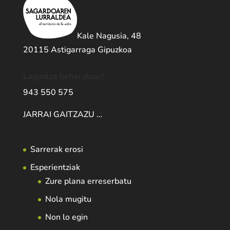
Kale Nagusia, 48
20115 Astigarraga Gipuzkoa
Laguntza behar duzu?
943 550 575
JARRAI GAITZAZU …
Sarrerak erosi
Esperientziak
Zure plana erreserbatu
Nola mugitu
Non lo egin