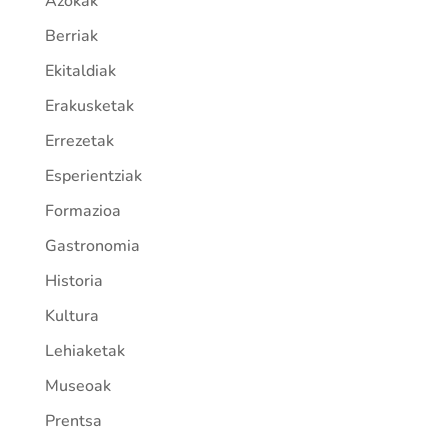
Azokak
Berriak
Ekitaldiak
Erakusketak
Errezetak
Esperientziak
Formazioa
Gastronomia
Historia
Kultura
Lehiaketak
Museoak
Prentsa