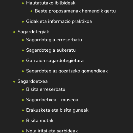
Hautatutako ibilbideak
Beste proposamenak hemendik gertu
Gidak eta informazio praktikoa
Sagardotegiak
Sagardotegia erreserbatu
Sagardotegia aukeratu
Garraioa sagardotegietara
Sagardotegiaz gozatzeko gomendioak
Sagardoetxea
Bisita erreserbatu
Sagardoetxea – museoa
Erakusketa eta bisita guneak
Bisita motak
Nola iritsi eta sarbideak