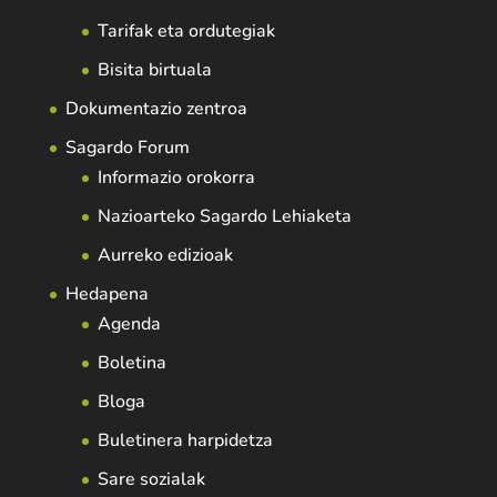
Tarifak eta ordutegiak
Bisita birtuala
Dokumentazio zentroa
Sagardo Forum
Informazio orokorra
Nazioarteko Sagardo Lehiaketa
Aurreko edizioak
Hedapena
Agenda
Boletina
Bloga
Buletinera harpidetza
Sare sozialak