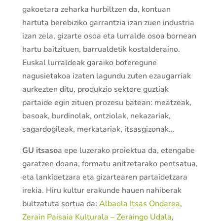
gakoetara zeharka hurbiltzen da, kontuan
hartuta berebiziko garrantzia izan zuen industria
izan zela, gizarte osoa eta lurralde osoa bornean
hartu baitzituen, barrualdetik kostalderaino.
Euskal lurraldeak garaiko boteregune
nagusietakoa izaten lagundu zuten ezaugarriak
aurkezten ditu, produkzio sektore guztiak
partaide egin zituen prozesu batean: meatzeak,
basoak, burdinolak, ontziolak, nekazariak,
sagardogileak, merkatariak, itsasgizonak…
GU itsaso
a epe luzerako proiektua da, etengabe
garatzen doana, formatu anitzetarako pentsatua,
eta lankidetzara eta gizartearen partaidetzara
irekia. Hiru kultur erakunde hauen nahiberak
bultzatuta sortua da:
Albaola Itsas Ondarea
,
Zerain Paisaia Kulturala – Zeraingo Udala
,