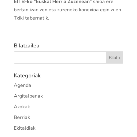
EITB-ko “Euskal Herria Zuzenean”
saioa ere
bertan izan zen eta zuzeneko konexioa egin zuen
Txiki tabernatik.
Bilatzailea
Kategoriak
Agenda
Argitalpenak
Azokak
Berriak
Ekitaldiak