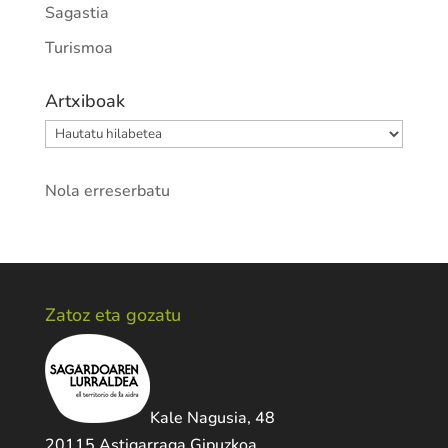
Sagastia
Turismoa
Artxiboak
Artxiboak
Nola erreserbatu
Zatoz eta gozatu
Kale Nagusia, 48
20115 Astigarraga Gipuzkoa