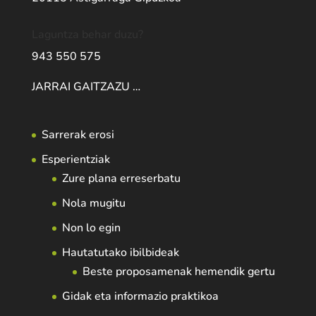
Laguntza behar duzu?
943 550 575
JARRAI GAITZAZU …
Sarrerak erosi
Esperientziak
Zure plana erreserbatu
Nola mugitu
Non lo egin
Hautatutako ibilbideak
Beste proposamenak hemendik gertu
Gidak eta informazio praktikoa