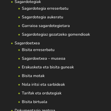
Sagardotegiak
Sagardotegia erreserbatu
Sagardotegia aukeratu
Garraioa sagardotegietara
Sagardotegiaz gozatzeko gomendioak
Sagardoetxea
Bisita erreserbatu
Sagardoetxea – museoa
Erakusketa eta bisita guneak
Bisita motak
Nola iritsi eta sarbideak
Tarifak eta ordutegiak
Bisita birtuala
Dokumentazio zentroa