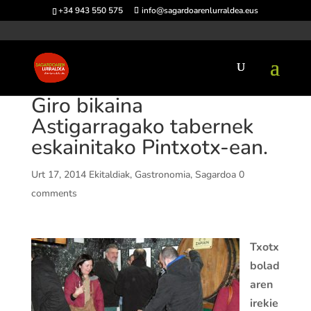
+34 943 550 575
info@sagardoarenlurraldea.eus
Giro bikaina
Astigarragako tabernek
eskainitako Pintxotx-ean.
Urt 17, 2014
Ekitaldiak
,
Gastronomia
,
Sagardoa
0
comments
Txotx
bolad
aren
irekie