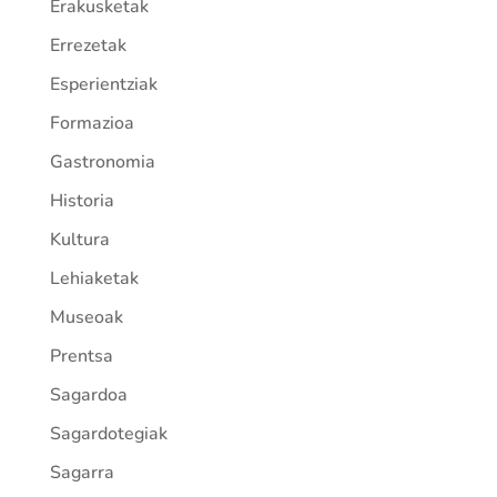
Erakusketak
Errezetak
Esperientziak
Formazioa
Gastronomia
Historia
Kultura
Lehiaketak
Museoak
Prentsa
Sagardoa
Sagardotegiak
Sagarra