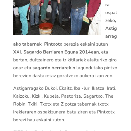
ra
ospat
zeko
,
Astig
arrag
ako tabernek
Pintxotx
berezia eskaini zuten
XXI. Sagardo Berriaren Eguna 2014ean
, eta
bertan, dultzainero eta trikitilariek alaituriko giro
onaz eta
sagardo berriarekin
lagundutako pintxo
berezien dastaketaz gozatzeko aukera izan zen.
Astigarragako Bukoi, Ekaitz, Ibai-lur, Ikatza, Irati,
Kaizoku, Kizki, Kupela, Pastoriza, Sagartxo, The
Robin, Txiki, Txotx eta Zipotza tabernak txotx
irekieraren ospakizunera batu ziren eta Pintxotx
berezi hau eskaini zuten.