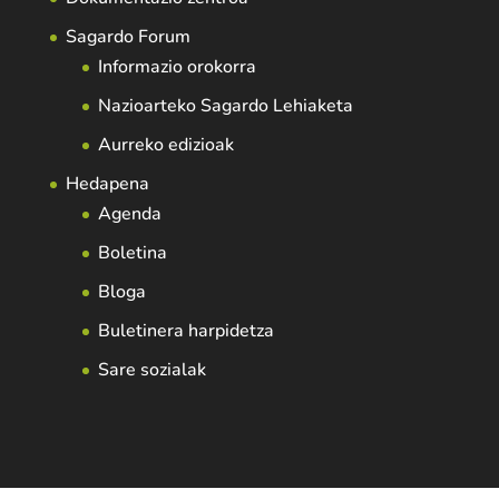
Sagardo Forum
Informazio orokorra
Nazioarteko Sagardo Lehiaketa
Aurreko edizioak
Hedapena
Agenda
Boletina
Bloga
Buletinera harpidetza
Sare sozialak